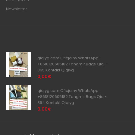
Newsletter
qiqiyg.com Oficjalny WhatsApp:
+8618120605182 Tangmir Bags Qiqi-
365 Kontakt Qiqiyg
0,00€
qiqiyg.com Oficjalny WhatsApp:
+8618120605182 Tangmir Bags Qiqi-
364 Kontakt Qiqiyg
0,00€