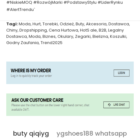
#NiskieMOQ #RozwójMarki #PodstawyStylu #LiderRynku
#AlertTrendu`
Tagi:
Moda
,
Hurt
,
Torebki
,
Odzież
,
Buty
,
Akcesoria
,
Dostawca
,
Chiny
,
Dropshipping
,
Cena Hurtowa
,
HotS ale
,
B2B
,
Legalny
Dostawca
,
Moda
,
Biznes
,
Okulary
,
Zegarki
,
Bielizna
,
Koszulki
,
Godny Zaufania
,
Trend2025
buty qiqiyg
ygshoes188 whatsapp