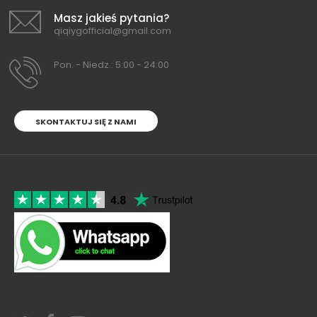
Masz jakieś pytania?
qiqiygofficial@gmail.com
Pon. - Niedz.: 5:00 - 24:00
SKONTAKTUJ SIĘ Z NAMI