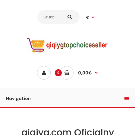
€
0,00€
0
Navigation
qiqiyg.com Oficjalny