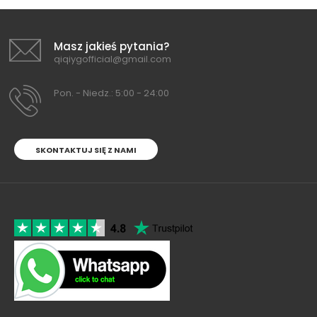
Masz jakieś pytania?
qiqiygofficial@gmail.com
Pon. - Niedz.: 5:00 - 24:00
SKONTAKTUJ SIĘ Z NAMI