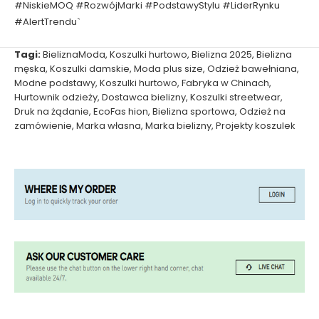
#NiskieMOQ #RozwójMarki #PodstawyStylu #LiderRynku
#AlertTrendu`
Tagi:
BieliznaModa
,
Koszulki hurtowo
,
Bielizna 2025
,
Bielizna
męska
,
Koszulki damskie
,
Moda plus size
,
Odzież bawełniana
,
Modne podstawy
,
Koszulki hurtowo
,
Fabryka w Chinach
,
Hurtownik odzieży
,
Dostawca bielizny
,
Koszulki streetwear
,
Druk na żądanie
,
EcoFas hion
,
Bielizna sportowa
,
Odzież na
zamówienie
,
Marka własna
,
Marka bielizny
,
Projekty koszulek