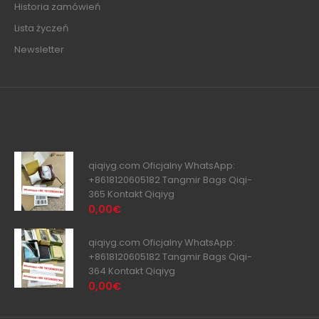
Historia zamówień
Lista życzeń
Newsletter
qiqiyg.com Oficjalny WhatsApp:
+8618120605182 Tangmir Bags Qiqi-
365 Kontakt Qiqiyg
0,00€
qiqiyg.com Oficjalny WhatsApp:
+8618120605182 Tangmir Bags Qiqi-
364 Kontakt Qiqiyg
0,00€