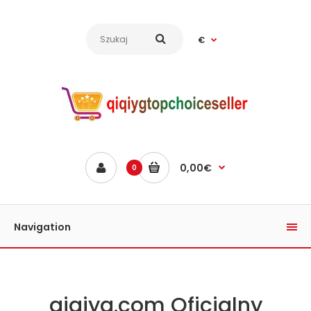
€
0,00€
0
Navigation
qiqiyg.com Oficjalny