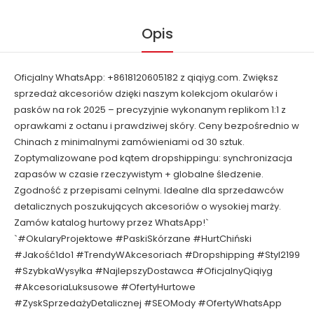
Opis
Oficjalny WhatsApp: +8618120605182 z qiqiyg.com. Zwiększ
sprzedaż akcesoriów dzięki naszym kolekcjom okularów i
pasków na rok 2025 – precyzyjnie wykonanym replikom 1:1 z
oprawkami z octanu i prawdziwej skóry. Ceny bezpośrednio w
Chinach z minimalnymi zamówieniami od 30 sztuk.
Zoptymalizowane pod kątem dropshippingu: synchronizacja
zapasów w czasie rzeczywistym + globalne śledzenie.
Zgodność z przepisami celnymi. Idealne dla sprzedawców
detalicznych poszukujących akcesoriów o wysokiej marży.
Zamów katalog hurtowy przez WhatsApp!`
`#OkularyProjektowe #PaskiSkórzane #HurtChiński
#Jakość1do1 #TrendyWAkcesoriach #Dropshipping #Styl2199
#SzybkaWysyłka #NajlepszyDostawca #OficjalnyQiqiyg
#AkcesoriaLuksusowe #OfertyHurtowe
#ZyskSprzedażyDetalicznej #SEOMody #OfertyWhatsApp