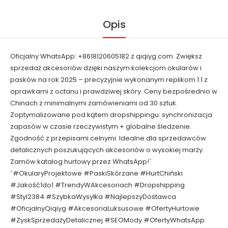
Opis
Oficjalny WhatsApp: +8618120605182 z qiqiyg.com. Zwiększ
sprzedaż akcesoriów dzięki naszym kolekcjom okularów i
pasków na rok 2025 – precyzyjnie wykonanym replikom 1:1 z
oprawkami z octanu i prawdziwej skóry. Ceny bezpośrednio w
Chinach z minimalnymi zamówieniami od 30 sztuk.
Zoptymalizowane pod kątem dropshippingu: synchronizacja
zapasów w czasie rzeczywistym + globalne śledzenie.
Zgodność z przepisami celnymi. Idealne dla sprzedawców
detalicznych poszukujących akcesoriów o wysokiej marży.
Zamów katalog hurtowy przez WhatsApp!`
`#OkularyProjektowe #PaskiSkórzane #HurtChiński
#Jakość1do1 #TrendyWAkcesoriach #Dropshipping
#Styl2384 #SzybkaWysyłka #NajlepszyDostawca
#OficjalnyQiqiyg #AkcesoriaLuksusowe #OfertyHurtowe
#ZyskSprzedażyDetalicznej #SEOMody #OfertyWhatsApp