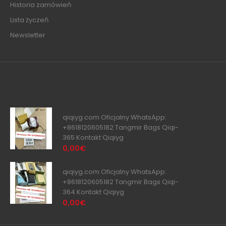
Historia zamówień
Lista życzeń
Newsletter
qiqiyg.com Oficjalny WhatsApp:
+8618120605182 Tangmir Bags Qiqi-
365 Kontakt Qiqiyg
0,00€
qiqiyg.com Oficjalny WhatsApp:
+8618120605182 Tangmir Bags Qiqi-
364 Kontakt Qiqiyg
0,00€