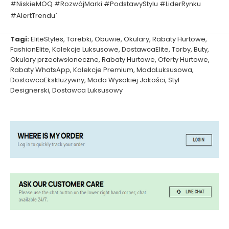
#NiskieMOQ #RozwójMarki #PodstawyStylu #LiderRynku
#AlertTrendu`
Tagi:
EliteStyles
,
Torebki
,
Obuwie
,
Okulary
,
Rabaty Hurtowe
,
FashionElite
,
Kolekcje Luksusowe
,
DostawcaElite
,
Torby
,
Buty
,
Okulary przeciwsłoneczne
,
Rabaty Hurtowe
,
Oferty Hurtowe
,
Rabaty WhatsApp
,
Kolekcje Premium
,
ModaLuksusowa
,
DostawcaEkskluzywny
,
Moda Wysokiej Jakości
,
Styl
Designerski
,
Dostawca Luksusowy