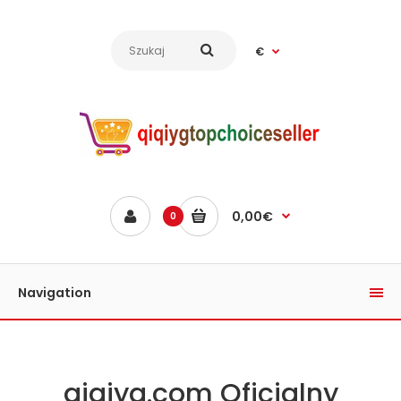
€
0,00€
0
Navigation
qiqiyg.com Oficjalny