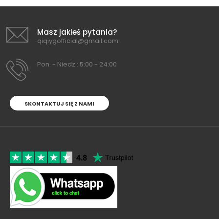
Masz jakieś pytania?
qiqiygofficial@gmail.com
Pon. - Niedz.: 5:00 - 24:00
SKONTAKTUJ SIĘ Z NAMI