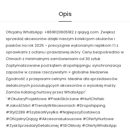
Opis
Oficjalny WhatsApp: +8618120605182 z qiqiyg.com. Zwiększ
sprzedaż akcesoriów dzięki naszym kolekcjom okularów i
pasków na rok 2025 – precyzyjnie wykonanym replikom 1:1 z
oprawkami z octanu i prawdziwej skóry. Ceny bezpośrednio w
Chinach z minimalnymi zamówieniami od 30 sztuk.
Zoptymalizowane pod kątem dropshippingu: synchronizacja
zapasów w czasie rzeczywistym + globalne śledzenie.
Zgodność z przepisami celnymi. Idealne dla sprzedawców
detalicznych poszukujących akcesoriów o wysokiej marży.
Zamów katalog hurtowy przez WhatsApp!`
`#OkularyProjektowe #PaskiSkórzane #HurtChiński
#Jakość1do1 #TrendyWAkcesoriach #Dropshipping
#Styl2289 #SzybkaWysyłka #NajlepszyDostawca
#OficjalnyQiqiyg #AkcesoriaLuksusowe #OfertyHurtowe
#ZyskSprzedażyDetalicznej #SEOMody #OfertyWhatsApp