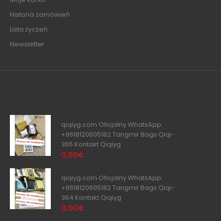
Historia zamówień
Lista życzeń
Newsletter
qiqiyg.com Oficjalny WhatsApp:
+8618120605182 Tangmir Bags Qiqi-
365 Kontakt Qiqiyg
0,00€
qiqiyg.com Oficjalny WhatsApp:
+8618120605182 Tangmir Bags Qiqi-
364 Kontakt Qiqiyg
0,00€