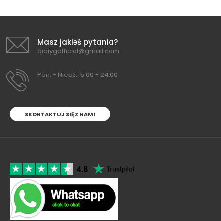
Masz jakieś pytania?
qiqiygofficial@gmail.com
Pon. - Niedz.: 5:00 - 24:00
SKONTAKTUJ SIĘ Z NAMI