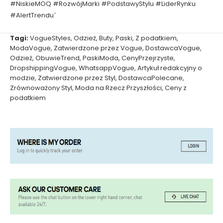
#NiskieMOQ #RozwójMarki #PodstawyStylu #LiderRynku
#AlertTrendu`
Tagi:
VogueStyles
,
Odzież
,
Buty
,
Paski
,
Z podatkiem
,
ModaVogue
,
Zatwierdzone przez Vogue
,
DostawcaVogue
,
Odzież
,
ObuwieTrend
,
PaskiModa
,
CenyPrzejrzyste
,
DropshippingVogue
,
WhatsappVogue
,
Artykuł redakcyjny o
modzie
,
Zatwierdzone przez Styl
,
DostawcaPolecane
,
Zrównoważony Styl
,
Moda na Rzecz Przyszłości
,
Ceny z
podatkiem