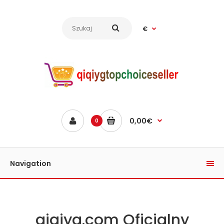
€
0,00€
0
Navigation
qiqiyg.com Oficjalny