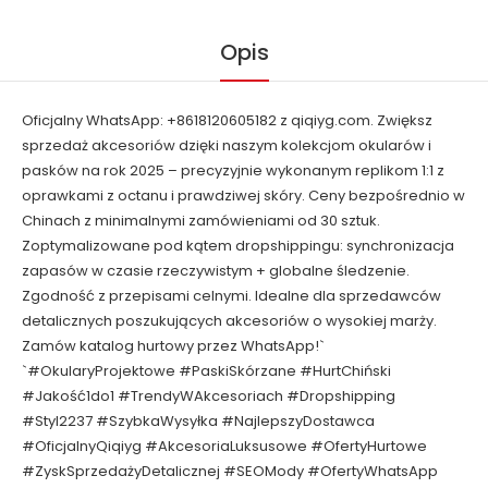
Opis
Oficjalny WhatsApp: +8618120605182 z qiqiyg.com. Zwiększ
sprzedaż akcesoriów dzięki naszym kolekcjom okularów i
pasków na rok 2025 – precyzyjnie wykonanym replikom 1:1 z
oprawkami z octanu i prawdziwej skóry. Ceny bezpośrednio w
Chinach z minimalnymi zamówieniami od 30 sztuk.
Zoptymalizowane pod kątem dropshippingu: synchronizacja
zapasów w czasie rzeczywistym + globalne śledzenie.
Zgodność z przepisami celnymi. Idealne dla sprzedawców
detalicznych poszukujących akcesoriów o wysokiej marży.
Zamów katalog hurtowy przez WhatsApp!`
`#OkularyProjektowe #PaskiSkórzane #HurtChiński
#Jakość1do1 #TrendyWAkcesoriach #Dropshipping
#Styl2237 #SzybkaWysyłka #NajlepszyDostawca
#OficjalnyQiqiyg #AkcesoriaLuksusowe #OfertyHurtowe
#ZyskSprzedażyDetalicznej #SEOMody #OfertyWhatsApp