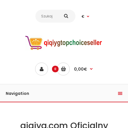
€
0,00€
0
Navigation
qiqiyg.com Oficjalny