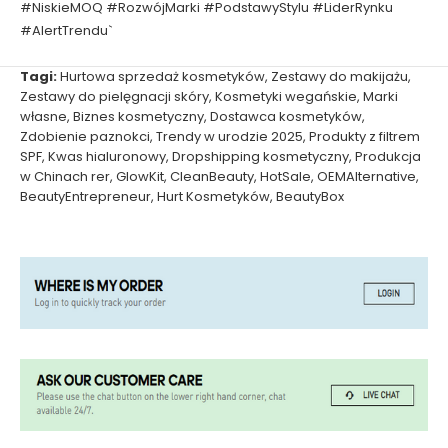
#NiskieMOQ #RozwójMarki #PodstawyStylu #LiderRynku
#AlertTrendu`
Tagi:
Hurtowa sprzedaż kosmetyków
,
Zestawy do makijażu
,
Zestawy do pielęgnacji skóry
,
Kosmetyki wegańskie
,
Marki
własne
,
Biznes kosmetyczny
,
Dostawca kosmetyków
,
Zdobienie paznokci
,
Trendy w urodzie 2025
,
Produkty z filtrem
SPF
,
Kwas hialuronowy
,
Dropshipping kosmetyczny
,
Produkcja
w Chinach rer
,
GlowKit
,
CleanBeauty
,
HotSale
,
OEMAlternative
,
BeautyEntrepreneur
,
Hurt Kosmetyków
,
BeautyBox