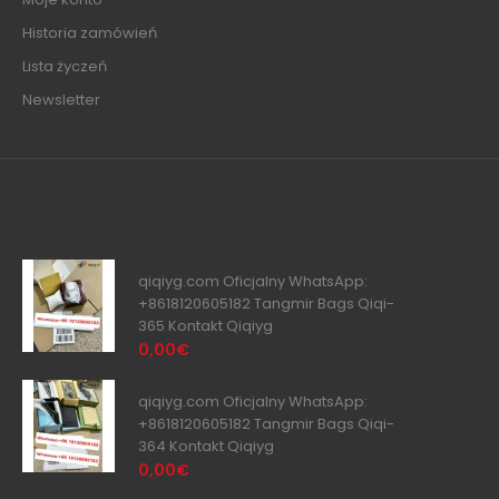
Historia zamówień
Lista życzeń
Newsletter
qiqiyg.com Oficjalny WhatsApp:
+8618120605182 Tangmir Bags Qiqi-
365 Kontakt Qiqiyg
0,00€
qiqiyg.com Oficjalny WhatsApp:
+8618120605182 Tangmir Bags Qiqi-
364 Kontakt Qiqiyg
0,00€