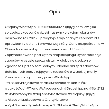
Opis
Oficjalny WhatsApp: +8618120605182 z qiqiyg.com. Zwiększ
sprzedaż akcesoriów dzięki naszym kolekcjom okularów i
pasków na rok 2025 – precyzyjnie wykonanym replikom 1:1 z
oprawkami z octanu i prawdziwej skóry. Ceny bezpośrednio w
Chinach z minimalnymi zamówieniami od 30 sztuk.
Zoptymalizowane pod kątem dropshippingu: synchronizacja
zapasów w czasie rzeczywistym + globalne śledzenie.
Zgodność z przepisami celnymi. Idealne dla sprzedawców
detalicznych poszukujących akcesoriów o wysokiej marży.
Zamów katalog hurtowy przez WhatsApp!`
`#OkularyProjektowe #PaskiSkórzane #HurtChiński
#Jakość1do1 #TrendyWAkcesoriach #Dropshipping #Styl2132
#SzybkaWysyłka #NajlepszyDostawca #OficjalnyQiqiyg
#AkcesoriaLuksusowe #OfertyHurtowe
#ZyskSprzedażyDetalicznej #SEOMody #OfertyWhatsApp