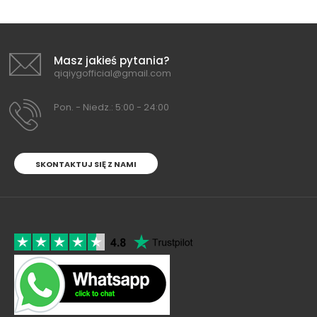
Masz jakieś pytania?
qiqiygofficial@gmail.com
Pon. - Niedz.: 5:00 - 24:00
SKONTAKTUJ SIĘ Z NAMI