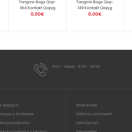
Tangmir Bags Qiqi-
Tangmir Bags Qiqi-
364 Kontakt Qiqiyg
149 Kontakt Qiqiyg
0,00€
0,00€
Pon. - Niedz.: 5:00 - 24:00
 qiqiyg.nl
Moje konto
rmacje o dostawie
Historia zamówień
yka prywatności
Lista życzeń
ki korzystania z serwisu
Newsletter