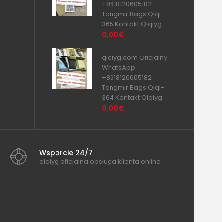
+8618120605182
Tangmir Bags Qiqi-
365 Kontakt Qiqiyg
0,00€
qiqiyg.com Oficjalny
WhatsApp:
+8618120605182
Tangmir Bags Qiqi-
364 Kontakt Qiqiyg
0,00€
Wsparcie 24/7
qiqiyg oficjalna obsługa klienta online