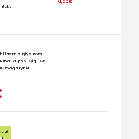
0,00€
ntakt
https m qiqiyg com
Nina-Yupoo-Qiqi-62
W magazynie
€