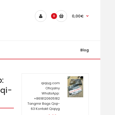
0,00€
0
Blog
:
qiqiyg.com
qi-
Oficjalny
WhatsApp:
+8618120605182
Tangmir Bags Qiqi-
63 Kontakt Qiqiyg