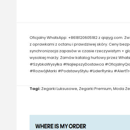
Oficjalny WhatsApp: +8618120605182 z qiqiyg.com. Z
z oprawkami z octanu i prawdziwej skóry. Ceny bez
synchronizacja zapasów w czasie rzeczywistym + gl
wysokiej marży. Zamów katalog hurtowy przez Wha
#SzybkaWysyłka #NajlepszyDostawca #OficjalnyQi
#RozwójMarki #PodstawyStylu #LiderRynku #AlertT
Tagi:
Zegarki Luksusowe
,
Zegarki Premium
,
Moda Z