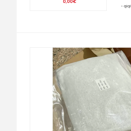
0,00€
qiq