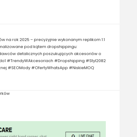
ów na rok 2025 – precyzyjnie wykonanym replikom 1:1
tymalizowane pod kątem dropshippingu:
zedawców detalicznych poszukujących akcesoriów o
1do1 #TrendyWAkcesoriach #Dropshipping #Styl2082
icznej #SEOMody #OfertyWhatsApp #NiskieMOQ
arków