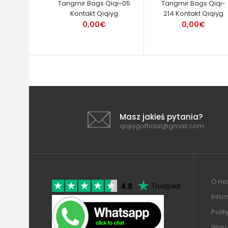
Tangmir Bags Qiqi-05
Tangmir Bags Qiqi-
Kontakt Qiqiyg
214 Kontakt Qiqiyg
0,00€
0,00€
Masz jakieś pytania?
qiqiygofficial@gmail.com
O nas
Info
Polit
Warun