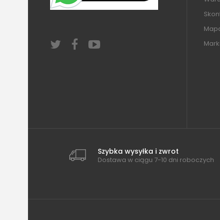
Skont
Mapa
Mark
Szybka wysyłka i zwrot
Dostawa w ciągu 7-10 dni roboczych