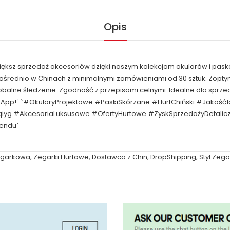
Opis
większ sprzedaż akcesoriów dzięki naszym kolekcjom okularów i pask
pośrednio w Chinach z minimalnymi zamówieniami od 30 sztuk. Zop
obalne śledzenie. Zgodność z przepisami celnymi. Idealne dla spr
tsApp!` `#OkularyProjektowe #PaskiSkórzane #HurtChiński #Jakość
qiyg #AkcesoriaLuksusowe #OfertyHurtowe #ZyskSprzedażyDetal
rendu`
egarkowa
,
Zegarki Hurtowe
,
Dostawca z Chin
,
DropShipping
,
Styl Zeg