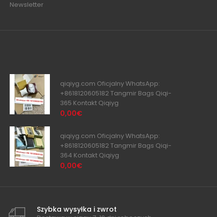
Newsletter
qiqiyg.com Oficjalny WhatsApp:
+8618120605182 Tangmir Bags Qiqi-
365 Kontakt Qiqiyg
0,00€
qiqiyg.com Oficjalny WhatsApp:
+8618120605182 Tangmir Bags Qiqi-
364 Kontakt Qiqiyg
0,00€
Szybka wysyłka i zwrot