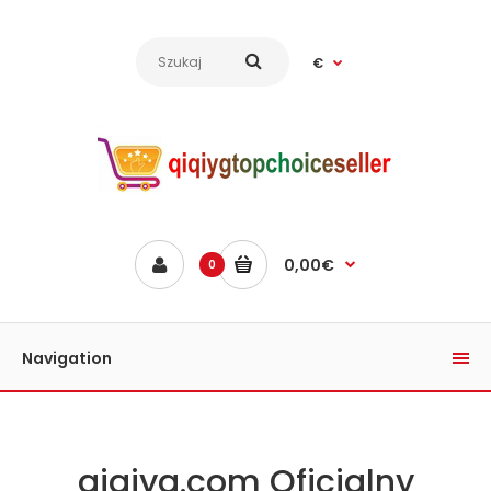
€
0,00€
0
Navigation
qiqiyg.com Oficjalny