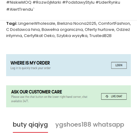
#NiskieMOQ #RozwójMarki #PodstawyStylu #LiderRynku
#AlertTrendu`
Tagi:
LingerieWholesale
,
Bielizna Nocna2025
,
ComfortFashion
,
C Dostawca hina
,
Bawełna organiczna
,
Oferty hurtowe
,
Odzież
intymna
,
Certyfikat Oeko
,
Szybka wysyłka
,
TrustedB2B
buty qiqiyg
ygshoes188 whatsapp