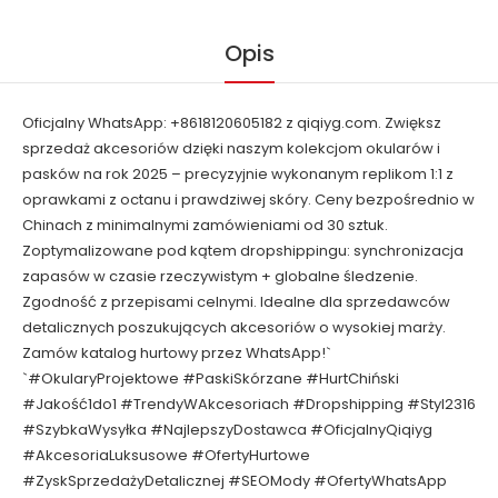
Opis
Oficjalny WhatsApp: +8618120605182 z qiqiyg.com. Zwiększ
sprzedaż akcesoriów dzięki naszym kolekcjom okularów i
pasków na rok 2025 – precyzyjnie wykonanym replikom 1:1 z
oprawkami z octanu i prawdziwej skóry. Ceny bezpośrednio w
Chinach z minimalnymi zamówieniami od 30 sztuk.
Zoptymalizowane pod kątem dropshippingu: synchronizacja
zapasów w czasie rzeczywistym + globalne śledzenie.
Zgodność z przepisami celnymi. Idealne dla sprzedawców
detalicznych poszukujących akcesoriów o wysokiej marży.
Zamów katalog hurtowy przez WhatsApp!`
`#OkularyProjektowe #PaskiSkórzane #HurtChiński
#Jakość1do1 #TrendyWAkcesoriach #Dropshipping #Styl2316
#SzybkaWysyłka #NajlepszyDostawca #OficjalnyQiqiyg
#AkcesoriaLuksusowe #OfertyHurtowe
#ZyskSprzedażyDetalicznej #SEOMody #OfertyWhatsApp