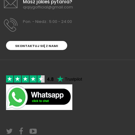
Masz jakieś pytania?
qiqiygofficial@gmail.com
Pon. - Niedz.: 5:00 - 24:00
SKONTAKTUJ SIĘ Z NAMI