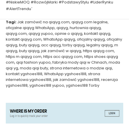
#NiskieMOQ #RozwójMarki #PodstawyStylu #LiderRynku
#AlertTrendu`
Tagi:
Jak zamówić na qiqiyg.com
,
qiqiyg.com legalne
,
oficjalne qiqiyg WhatsApp
,
qiqiyg
,
hurtownia qiqiyg
,
qiqiyg.com
,
qiqiyg yupoo
,
opinie o qiqiyg
,
kontakt qiqiyg
,
kontakt qiqiyg.com
,
WhatsApp qiqiyg
,
oficjalny qiqiyg
,
oficjalny
qiqiyg
,
buty qiqiyg
,
acc qiqiyg
,
torby qiqiyg
,
legalny qiqiyg
,
m
qiqiyg
,
buty qiqiyg
,
jak zamówić w qiqiyg
,
https qiqiyg com
,
https m qiqiyg com
,
https acc qiqiyg com
,
https shoes qiqiyg
com
,
qiqi fashion yupoo
,
fabryka mody qiqi w Chinach
,
moda
qiqi yg
,
moda qiqi buty
,
strona internetowa o modzie qiqi
,
kontakt ygshoes188
,
WhatsApp ygshoes188
,
strona
internetowa ygshoes188
,
jak zamówić ygshoes188
,
recenzja
ygshoes188
,
ygshoes188 yupoo
,
ygshoes188 Torby