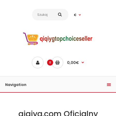
€
0,00€
0
Navigation
qiqiyg.com Oficjalny