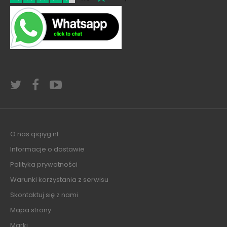
O nas qiqiyg.nl
Informacje o dostawie
Polityka prywatności
Warunki korzystania z serwisu
Skontaktuj się z nami
Mapa strony
Marki