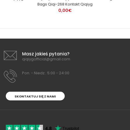
Bags Qiqi-268 Kontakt Qiqiyg
0,00€
Masz jakieś pytania?
qiqiygofficial@gmail.com
Pon. - Niedz.: 5:00 - 24:00
SKONTAKTUJ SIĘ Z NAMI