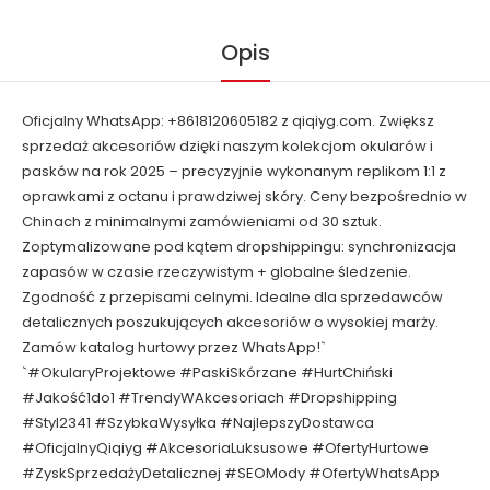
Opis
Oficjalny WhatsApp: +8618120605182 z qiqiyg.com. Zwiększ
sprzedaż akcesoriów dzięki naszym kolekcjom okularów i
pasków na rok 2025 – precyzyjnie wykonanym replikom 1:1 z
oprawkami z octanu i prawdziwej skóry. Ceny bezpośrednio w
Chinach z minimalnymi zamówieniami od 30 sztuk.
Zoptymalizowane pod kątem dropshippingu: synchronizacja
zapasów w czasie rzeczywistym + globalne śledzenie.
Zgodność z przepisami celnymi. Idealne dla sprzedawców
detalicznych poszukujących akcesoriów o wysokiej marży.
Zamów katalog hurtowy przez WhatsApp!`
`#OkularyProjektowe #PaskiSkórzane #HurtChiński
#Jakość1do1 #TrendyWAkcesoriach #Dropshipping
#Styl2341 #SzybkaWysyłka #NajlepszyDostawca
#OficjalnyQiqiyg #AkcesoriaLuksusowe #OfertyHurtowe
#ZyskSprzedażyDetalicznej #SEOMody #OfertyWhatsApp