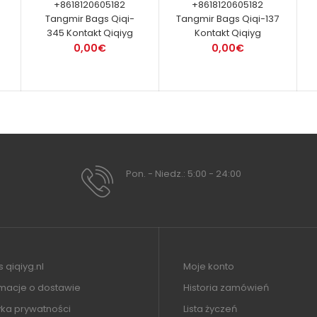
+8618120605182
+8618120605182
Tangmir Bags Qiqi-
Tangmir Bags Qiqi-137
345 Kontakt Qiqiyg
Kontakt Qiqiyg
0,00€
0,00€
Pon. - Niedz.: 5:00 - 24:00
 qiqiyg.nl
Moje konto
rmacje o dostawie
Historia zamówień
yka prywatności
Lista życzeń