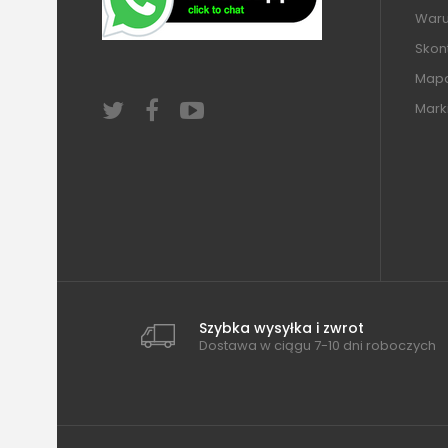
Warun
Skont
Mapa
Mark
Szybka wysyłka i zwrot
Dostawa w ciągu 7-10 dni roboczych