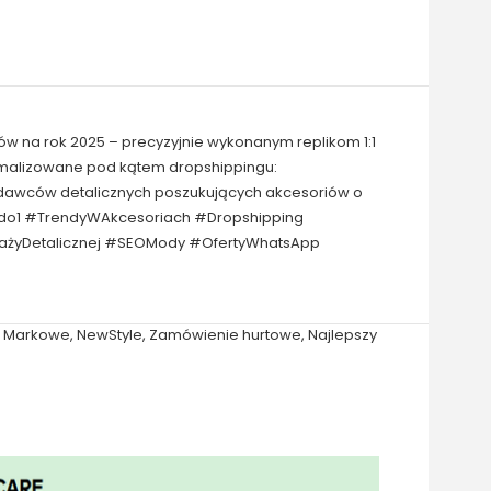
ów na rok 2025 – precyzyjnie wykonanym replikom 1:1
tymalizowane pod kątem dropshippingu:
zedawców detalicznych poszukujących akcesoriów o
ć1do1 #TrendyWAkcesoriach #Dropshipping
dażyDetalicznej #SEOMody #OfertyWhatsApp
,
Markowe
,
NewStyle
,
Zamówienie hurtowe
,
Najlepszy