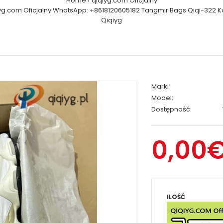
Home
qiqiyg.com Oficjalny
yg.com Oficjalny WhatsApp: +8618120605182 Tangmir Bags Qiqi-322 K
Qiqiyg
Marki
Model:
Dostępność:
0,00
ILOŚĆ