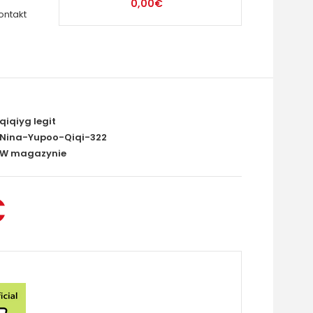
0,00€
ontakt
qiqiyg legit
Nina-Yupoo-Qiqi-322
W magazynie
€