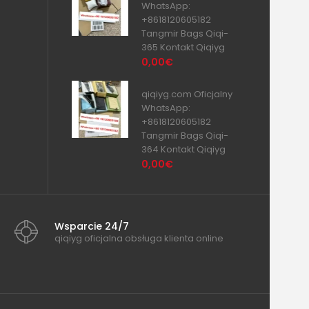
WhatsApp:
+8618120605182
Tangmir Bags Qiqi-
365 Kontakt Qiqiyg
0,00€
qiqiyg.com Oficjalny
WhatsApp:
+8618120605182
Tangmir Bags Qiqi-
364 Kontakt Qiqiyg
0,00€
Wsparcie 24/7
qiqiyg oficjalna obsługa klienta online