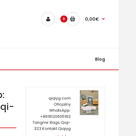
0,00€
0
Blog
:
qiqiyg.com
qi-
Oficjalny
WhatsApp:
+8618120605182
Tangmir Bags Qiqi-
323 Kontakt Qiqiyg