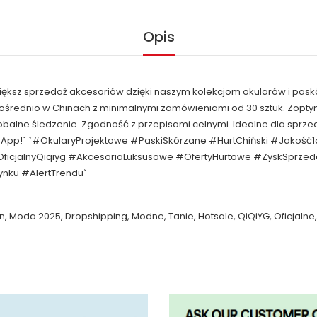
Opis
większ sprzedaż akcesoriów dzięki naszym kolekcjom okularów i pask
pośrednio w Chinach z minimalnymi zamówieniami od 30 sztuk. Zop
obalne śledzenie. Zgodność z przepisami celnymi. Idealne dla spr
tsApp!` `#OkularyProjektowe #PaskiSkórzane #HurtChiński #Jakoś
ficjalnyQiqiyg #AkcesoriaLuksusowe #OfertyHurtowe #ZyskSprze
nku #AlertTrendu`
n
,
Moda 2025
,
Dropshipping
,
Modne
,
Tanie
,
Hotsale
,
QiQiYG
,
Oficjalne