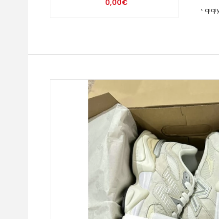
0,00€
qiqi