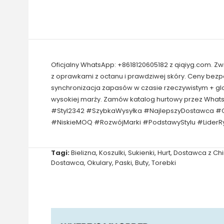
Oficjalny WhatsApp: +8618120605182 z qiqiyg.com. Z
z oprawkami z octanu i prawdziwej skóry. Ceny bez
synchronizacja zapasów w czasie rzeczywistym + gl
wysokiej marży. Zamów katalog hurtowy przez Wha
#Styl2342 #SzybkaWysyłka #NajlepszyDostawca #O
#NiskieMOQ #RozwójMarki #PodstawyStylu #LiderRy
Tagi:
Bielizna
,
Koszulki
,
Sukienki
,
Hurt
,
Dostawca z Chi
Dostawca
,
Okulary
,
Paski
,
Buty
,
Torebki