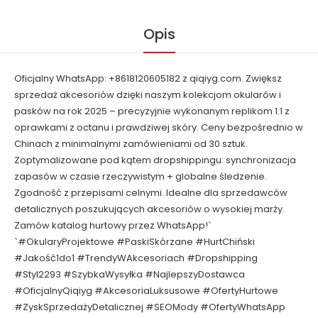
Opis
Oficjalny WhatsApp: +8618120605182 z qiqiyg.com. Zwiększ
sprzedaż akcesoriów dzięki naszym kolekcjom okularów i
pasków na rok 2025 – precyzyjnie wykonanym replikom 1:1 z
oprawkami z octanu i prawdziwej skóry. Ceny bezpośrednio w
Chinach z minimalnymi zamówieniami od 30 sztuk.
Zoptymalizowane pod kątem dropshippingu: synchronizacja
zapasów w czasie rzeczywistym + globalne śledzenie.
Zgodność z przepisami celnymi. Idealne dla sprzedawców
detalicznych poszukujących akcesoriów o wysokiej marży.
Zamów katalog hurtowy przez WhatsApp!`
`#OkularyProjektowe #PaskiSkórzane #HurtChiński
#Jakość1do1 #TrendyWAkcesoriach #Dropshipping
#Styl2293 #SzybkaWysyłka #NajlepszyDostawca
#OficjalnyQiqiyg #AkcesoriaLuksusowe #OfertyHurtowe
#ZyskSprzedażyDetalicznej #SEOMody #OfertyWhatsApp