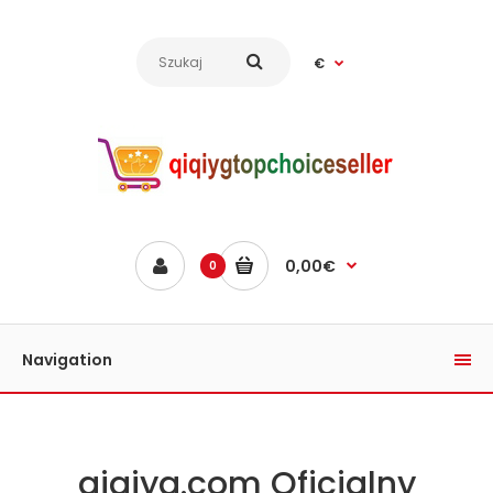
€
0,00€
0
Navigation
qiqiyg.com Oficjalny