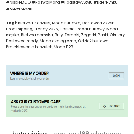
#NiskieMOQ #RozwójMarki #PodstawyStylu #LiderRynku
#AlertTrendu`
Tagi:
Bielizna
,
Koszulki
,
Moda hurtowa
,
Dostawca z Chin
,
Dropshipping
,
Trendy 2025
,
Hotsale
,
Rabat hurtowy
,
Moda
męska
,
Bielizna damska
,
Buty
,
Torebki
,
Zegarki
,
Paski
,
Okulary
,
Dostawca mody
,
Moda ekologiczna
,
Odzież hurtowa
,
Projektowanie koszulek
,
Moda B2B
buty qiqiyg
ygshoes188 whatsapp