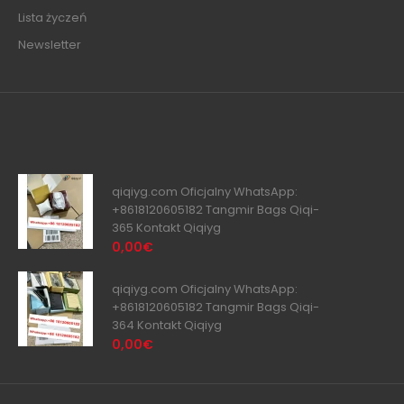
Lista życzeń
Newsletter
qiqiyg.com Oficjalny WhatsApp:
+8618120605182 Tangmir Bags Qiqi-
365 Kontakt Qiqiyg
0,00€
qiqiyg.com Oficjalny WhatsApp:
+8618120605182 Tangmir Bags Qiqi-
364 Kontakt Qiqiyg
0,00€