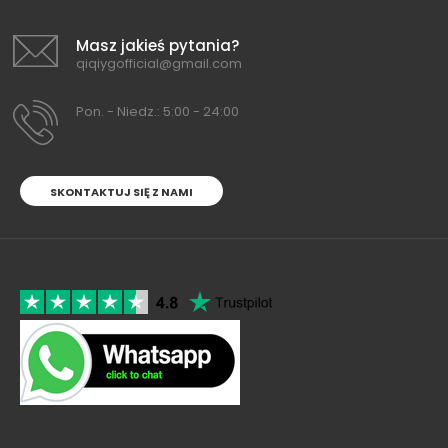
Masz jakieś pytania?
qiqiygofficial@gmail.com
Pon. - Niedz.: 5:00 - 24:00
SKONTAKTUJ SIĘ Z NAMI