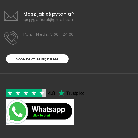
Masz jakieś pytania?
qiqiygofficial@gmail.com
Pon. - Niedz.: 5:00 - 24:00
SKONTAKTUJ SIĘ Z NAMI