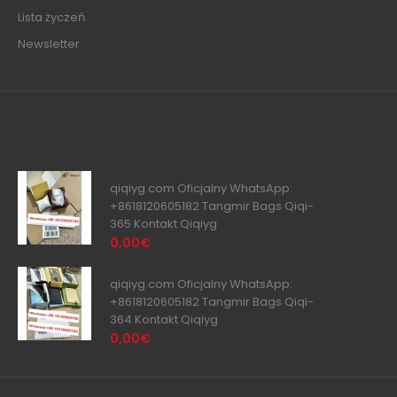
Lista życzeń
Newsletter
qiqiyg.com Oficjalny WhatsApp:
+8618120605182 Tangmir Bags Qiqi-
365 Kontakt Qiqiyg
0,00€
qiqiyg.com Oficjalny WhatsApp:
+8618120605182 Tangmir Bags Qiqi-
364 Kontakt Qiqiyg
0,00€