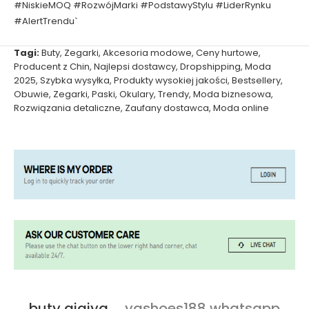
#NiskieMOQ #RozwójMarki #PodstawyStylu #LiderRynku
#AlertTrendu`
Tagi:
Buty
,
Zegarki
,
Akcesoria modowe
,
Ceny hurtowe
,
Producent z Chin
,
Najlepsi dostawcy
,
Dropshipping
,
Moda
2025
,
Szybka wysyłka
,
Produkty wysokiej jakości
,
Bestsellery
,
Obuwie
,
Zegarki
,
Paski
,
Okulary
,
Trendy
,
Moda biznesowa
,
Rozwiązania detaliczne
,
Zaufany dostawca
,
Moda online
buty qiqiyg
ygshoes188 whatsapp