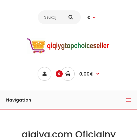
€
0,00€
0
Navigation
qiqiyg.com Oficjalny