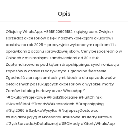
Opis
Oficjalny WhatsApp: +8618120605182 z qiqiyg.com. Zwiększ
sprzedaż akcesoriów dzięki naszym kolekcjom okularów i
pasków na rok 2025 – precyzyjnie wykonanym replikom 1:1 z
oprawkami z octanu i prawdziwej skóry. Ceny bezpośrednio w
Chinach z minimalnymi zamówieniami od 30 sztuk.
Zoptymalizowane pod kątem dropshippingu: synchronizacja
zapasów w czasie rzeczywistym + globalne śledzenie.
Zgodność z przepisami celnymi. Idealne dla sprzedawców
detalicznych poszukujących akcesoriów o wysokiej marży.
Zamów katalog hurtowy przez WhatsApp!`
`#OkularyProjektowe #PaskiSkórzane #HurtChiński
#Jakość1do1 #TrendyWAkcesoriach #Dropshipping
#Styl2066 #SzybkaWysyłka #NajlepszyDostawca
#OficjalnyQiqiyg #AkcesoriaLuksusowe #OfertyHurtowe
#ZyskSprzedażyDetalicznej #SEOMody #OfertyWhatsApp