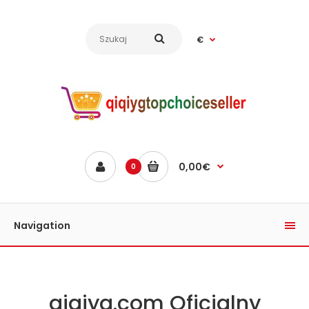
€
0,00€
0
Navigation
qiqiyg.com Oficjalny