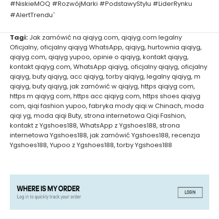
#NiskieMOQ #RozwójMarki #PodstawyStylu #LiderRynku
#AlertTrendu`
Tagi:
Jak zamówić na qiqiyg.com
,
qiqiyg.com legalny
Oficjalny
,
oficjalny qiqiyg WhatsApp
,
qiqiyg
,
hurtownia qiqiyg
,
qiqiyg.com
,
qiqiyg yupoo
,
opinie o qiqiyg
,
kontakt qiqiyg
,
kontakt qiqiyg.com
,
WhatsApp qiqiyg
,
oficjalny qiqiyg
,
oficjalny
qiqiyg
,
buty qiqiyg
,
acc qiqiyg
,
torby qiqiyg
,
legalny qiqiyg
,
m
qiqiyg
,
buty qiqiyg
,
jak zamówić w qiqiyg
,
https qiqiyg com
,
https m qiqiyg com
,
https acc qiqiyg com
,
https shoes qiqiyg
com
,
qiqi fashion yupoo
,
fabryka mody qiqi w Chinach
,
moda
qiqi yg
,
moda qiqi Buty
,
strona internetowa Qiqi Fashion
,
kontakt z Ygshoes188
,
WhatsApp z Ygshoes188
,
strona
internetowa Ygshoes188
,
jak zamówić Ygshoes188
,
recenzja
Ygshoes188
,
Yupoo z Ygshoes188
,
torby Ygshoes188