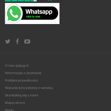
O nas qiqiyg.nl
Informacje o dostawie
Polityka prywatności
Warunki korzystania z serwisu
Skontaktuj się z nami
Mapa strony
Marki