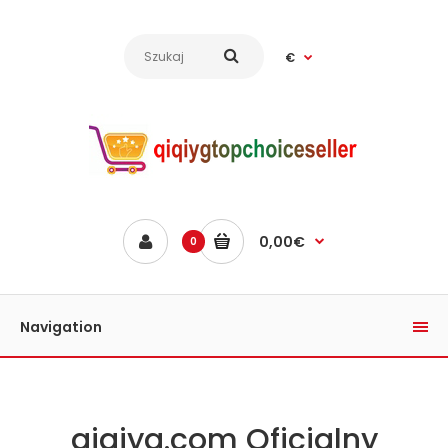
€
0,00€
0
Navigation
qiqiyg.com Oficjalny