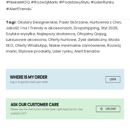
#NiskieMOQ #RozwójMarki #PodstawyStylu #LiderRynku
#AlertTrendu`
Tagi:
Okulary Designerskie
,
Paski Skórzane
,
Hurtownia z Chin
,
Jakość 1 na 1 Trendy w akcesoriach
,
Dropshipping
,
Styl 2025
,
Szybka wysyłka
,
Najlepszy dostawca
,
Oficjalny Qiqiyg
,
Luksusowe akcesoria
,
Oferty hurtowe
,
Zysk detaliczny
,
Moda
SEO
,
Oferty WhatsApp
,
Niskie minimalne zamówienie
,
Rozwój
marki
,
Stylowe produkty
,
Lider rynku
,
Alert trendów