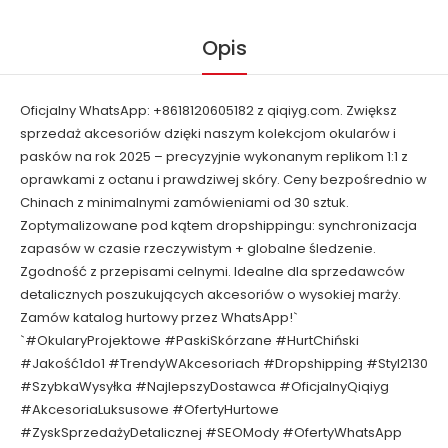
Opis
Oficjalny WhatsApp: +8618120605182 z qiqiyg.com. Zwiększ
sprzedaż akcesoriów dzięki naszym kolekcjom okularów i
pasków na rok 2025 – precyzyjnie wykonanym replikom 1:1 z
oprawkami z octanu i prawdziwej skóry. Ceny bezpośrednio w
Chinach z minimalnymi zamówieniami od 30 sztuk.
Zoptymalizowane pod kątem dropshippingu: synchronizacja
zapasów w czasie rzeczywistym + globalne śledzenie.
Zgodność z przepisami celnymi. Idealne dla sprzedawców
detalicznych poszukujących akcesoriów o wysokiej marży.
Zamów katalog hurtowy przez WhatsApp!`
`#OkularyProjektowe #PaskiSkórzane #HurtChiński
#Jakość1do1 #TrendyWAkcesoriach #Dropshipping #Styl2130
#SzybkaWysyłka #NajlepszyDostawca #OficjalnyQiqiyg
#AkcesoriaLuksusowe #OfertyHurtowe
#ZyskSprzedażyDetalicznej #SEOMody #OfertyWhatsApp