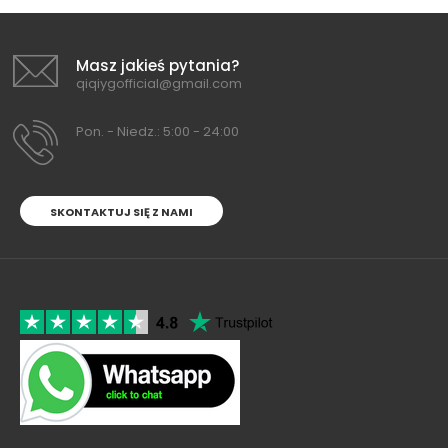
Masz jakieś pytania?
qiqiygofficial@gmail.com
Pon. - Niedz.: 5:00 - 24:00
SKONTAKTUJ SIĘ Z NAMI