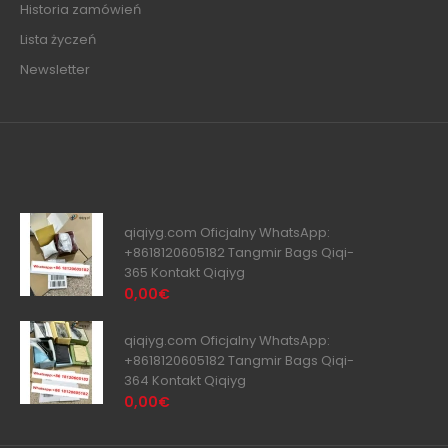
Historia zamówień
Lista życzeń
Newsletter
qiqiyg.com Oficjalny WhatsApp:
+8618120605182 Tangmir Bags Qiqi-
365 Kontakt Qiqiyg
0,00€
qiqiyg.com Oficjalny WhatsApp:
+8618120605182 Tangmir Bags Qiqi-
364 Kontakt Qiqiyg
0,00€