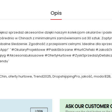
Opis
większ sprzedaż akcesoriów dzięki naszym kolekcjom okularów i pask
pośrednio w Chinach z minimalnymi zamówieniami od 30 sztuk. Zop
obalne śledzenie. Zgodność z przepisami celnymi. Idealne dla spr
tsApp!` `#OkularyProjektowe #PaskiSkórzane #HurtChiński #Jakość
qiyg #AkcesoriaLuksusowe #OfertyHurtowe #ZyskSprzedażyDetal
rendu`
Chin
,
oferty hurtowe
,
Trend2025
,
DropshippingPro
,
jakość
,
moda B2B
,