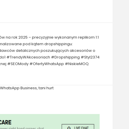
ów na rok 2025 – precyzyjnie wykonanym replikom 1:1
tymalizowane pod kątem dropshippingu:
zedawców detalicznych poszukujących akcesoriów o
1do1 #TrendyWAkcesoriach #Dropshipping #Styl2374
icznej #SEOMody #OfertyWhatsApp #NiskieMOQ
WhatsApp Business
,
tani hurt