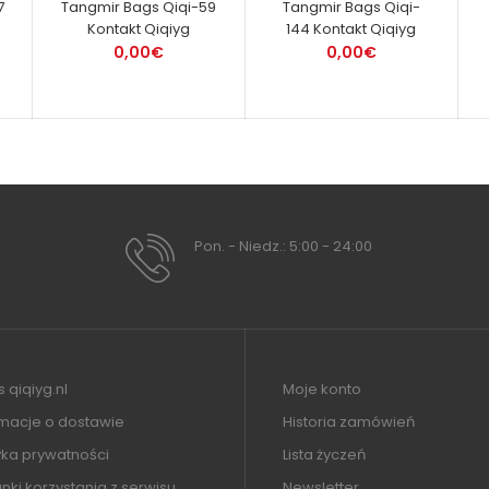
7
Tangmir Bags Qiqi-59
Tangmir Bags Qiqi-
Kontakt Qiqiyg
144 Kontakt Qiqiyg
0,00€
0,00€
Pon. - Niedz.: 5:00 - 24:00
 qiqiyg.nl
Moje konto
rmacje o dostawie
Historia zamówień
yka prywatności
Lista życzeń
ki korzystania z serwisu
Newsletter