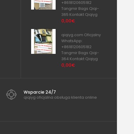
+8618120605182
Tangmir Bags Qiqi-
365 Kontakt Qiqiyg
0,00€
qiqiyg.com Oficjalny
WhatsApp:
+8618120605182
Tangmir Bags Qiqi-
364 Kontakt Qiqiyg
0,00€
Wsparcie 24/7
qiqiyg oficjalna obsługa klienta online