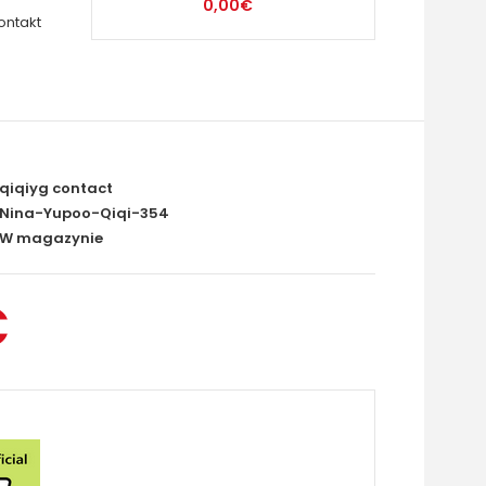
0,00€
ontakt
qiqiyg contact
Nina-Yupoo-Qiqi-354
W magazynie
€