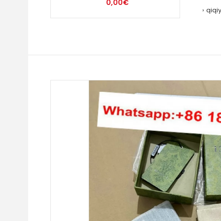
0,00€
qiqi