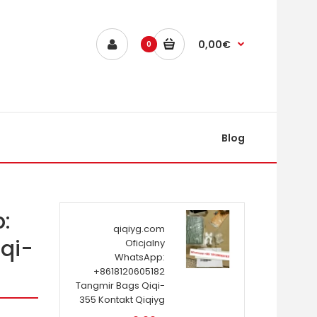
0,00€
0
Blog
:
qiqiyg.com
qi-
Oficjalny
WhatsApp:
+8618120605182
Tangmir Bags Qiqi-
355 Kontakt Qiqiyg