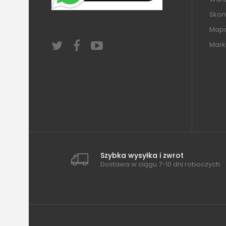
Skont
Mapa
Mark
Szybka wysyłka i zwrot
Dostawa w ciągu 7-10 dni roboczych