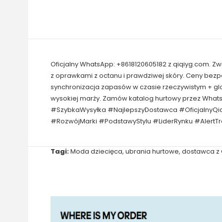
Oficjalny WhatsApp: +8618120605182 z qiqiyg.com. Z
z oprawkami z octanu i prawdziwej skóry. Ceny bez
synchronizacja zapasów w czasie rzeczywistym + gl
wysokiej marży. Zamów katalog hurtowy przez Wha
#SzybkaWysyłka #NajlepszyDostawca #OficjalnyQi
#RozwójMarki #PodstawyStylu #LiderRynku #AlertT
Tagi:
Moda dziecięca
,
ubrania hurtowe
,
dostawca z 