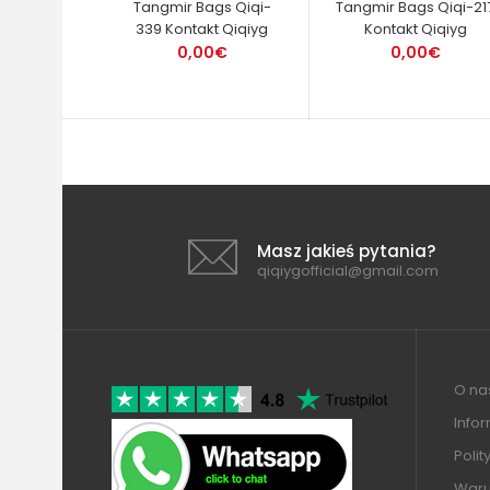
Tangmir Bags Qiqi-
Tangmir Bags Qiqi-21
339 Kontakt Qiqiyg
Kontakt Qiqiyg
0,00€
0,00€
Masz jakieś pytania?
qiqiygofficial@gmail.com
O nas
Info
Polit
Warun