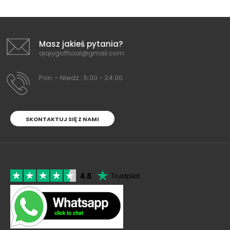
Masz jakieś pytania?
qiqiygofficial@gmail.com
Pon. - Niedz.: 5:00 - 24:00
SKONTAKTUJ SIĘ Z NAMI