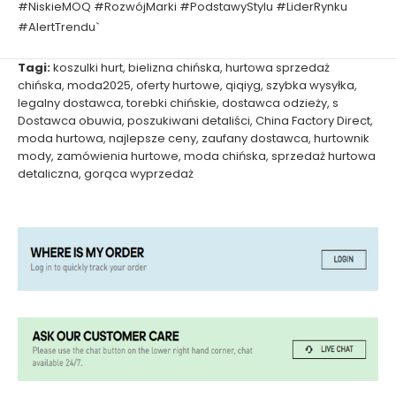
#NiskieMOQ #RozwójMarki #PodstawyStylu #LiderRynku
#AlertTrendu`
Tagi:
koszulki hurt
,
bielizna chińska
,
hurtowa sprzedaż
chińska
,
moda2025
,
oferty hurtowe
,
qiqiyg
,
szybka wysyłka
,
legalny dostawca
,
torebki chińskie
,
dostawca odzieży
,
s
Dostawca obuwia
,
poszukiwani detaliści
,
China Factory Direct
,
moda hurtowa
,
najlepsze ceny
,
zaufany dostawca
,
hurtownik
mody
,
zamówienia hurtowe
,
moda chińska
,
sprzedaż hurtowa
detaliczna
,
gorąca wyprzedaż