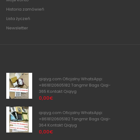
Historia zamówień
Lista życzeń
Newsletter
qiqiyg.com Oficjalny WhatsApp:
+8618120605182 Tangmir Bags Qiqi-
365 Kontakt Qiqiyg
0,00€
qiqiyg.com Oficjalny WhatsApp:
+8618120605182 Tangmir Bags Qiqi-
364 Kontakt Qiqiyg
0,00€