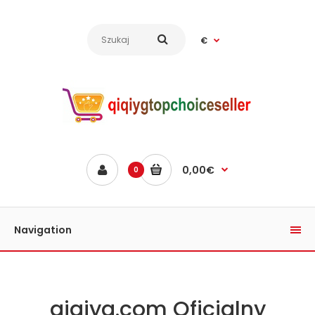
€
0,00€
0
Navigation
qiqiyg.com Oficjalny