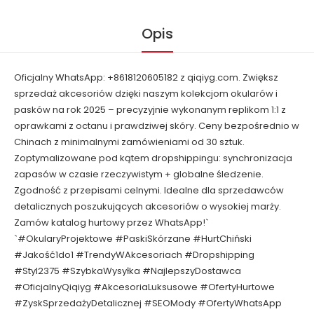
Opis
Oficjalny WhatsApp: +8618120605182 z qiqiyg.com. Zwiększ
sprzedaż akcesoriów dzięki naszym kolekcjom okularów i
pasków na rok 2025 – precyzyjnie wykonanym replikom 1:1 z
oprawkami z octanu i prawdziwej skóry. Ceny bezpośrednio w
Chinach z minimalnymi zamówieniami od 30 sztuk.
Zoptymalizowane pod kątem dropshippingu: synchronizacja
zapasów w czasie rzeczywistym + globalne śledzenie.
Zgodność z przepisami celnymi. Idealne dla sprzedawców
detalicznych poszukujących akcesoriów o wysokiej marży.
Zamów katalog hurtowy przez WhatsApp!`
`#OkularyProjektowe #PaskiSkórzane #HurtChiński
#Jakość1do1 #TrendyWAkcesoriach #Dropshipping
#Styl2375 #SzybkaWysyłka #NajlepszyDostawca
#OficjalnyQiqiyg #AkcesoriaLuksusowe #OfertyHurtowe
#ZyskSprzedażyDetalicznej #SEOMody #OfertyWhatsApp