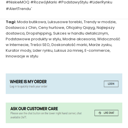
#NiskieMOQ #RozwójMarki #PodstawyStylu #LiderRynku
#AlertTrendu`
Tagi:
Moda butikowa
,
Luksusowe torebki
,
Trendy w modzie
,
Dostawca z Chin
,
Ceny hurtowe
,
Oficjalny Qiqiyg
,
Najlepszy
dostawca
,
Dropshipping
,
Sukces w handlu detalicznym
,
Podstawowe produkty w stylu
,
Modne akcesoria
,
Widoczność
w Internecie
,
Treści SEO
,
Doskonałość marki
,
Marże zysku
,
Kurator mody
,
Lider rynku
,
Luksus za mniej
,
E-commerce
,
Innowacje w stylu