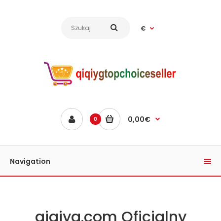
€
0,00€
0
Navigation
qiqiyg.com Oficjalny