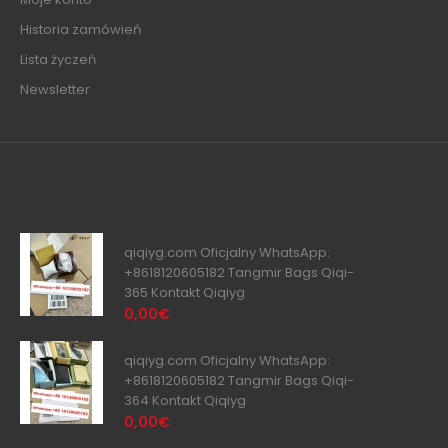
Historia zamówień
Lista życzeń
Newsletter
qiqiyg.com Oficjalny WhatsApp:
+8618120605182 Tangmir Bags Qiqi-
365 Kontakt Qiqiyg
0,00€
qiqiyg.com Oficjalny WhatsApp:
+8618120605182 Tangmir Bags Qiqi-
364 Kontakt Qiqiyg
0,00€