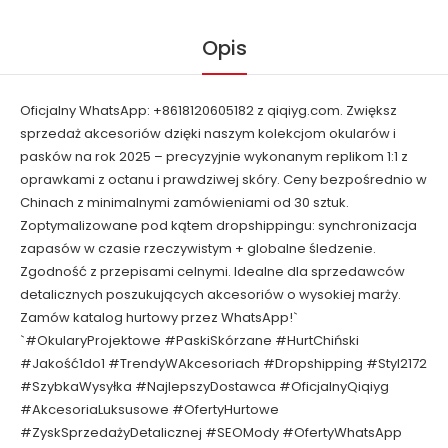
Opis
Oficjalny WhatsApp: +8618120605182 z qiqiyg.com. Zwiększ
sprzedaż akcesoriów dzięki naszym kolekcjom okularów i
pasków na rok 2025 – precyzyjnie wykonanym replikom 1:1 z
oprawkami z octanu i prawdziwej skóry. Ceny bezpośrednio w
Chinach z minimalnymi zamówieniami od 30 sztuk.
Zoptymalizowane pod kątem dropshippingu: synchronizacja
zapasów w czasie rzeczywistym + globalne śledzenie.
Zgodność z przepisami celnymi. Idealne dla sprzedawców
detalicznych poszukujących akcesoriów o wysokiej marży.
Zamów katalog hurtowy przez WhatsApp!`
`#OkularyProjektowe #PaskiSkórzane #HurtChiński
#Jakość1do1 #TrendyWAkcesoriach #Dropshipping #Styl2172
#SzybkaWysyłka #NajlepszyDostawca #OficjalnyQiqiyg
#AkcesoriaLuksusowe #OfertyHurtowe
#ZyskSprzedażyDetalicznej #SEOMody #OfertyWhatsApp