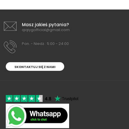
Masz jakieś pytania?
qiqiygofficial@gmail.com
Pon. - Niedz.: 5:00 - 24:00
SKONTAKTUJ SIĘ Z NAMI