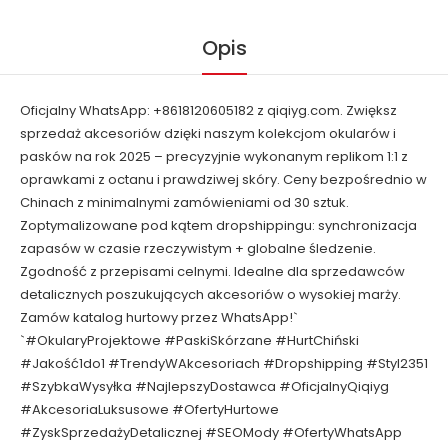
Opis
Oficjalny WhatsApp: +8618120605182 z qiqiyg.com. Zwiększ
sprzedaż akcesoriów dzięki naszym kolekcjom okularów i
pasków na rok 2025 – precyzyjnie wykonanym replikom 1:1 z
oprawkami z octanu i prawdziwej skóry. Ceny bezpośrednio w
Chinach z minimalnymi zamówieniami od 30 sztuk.
Zoptymalizowane pod kątem dropshippingu: synchronizacja
zapasów w czasie rzeczywistym + globalne śledzenie.
Zgodność z przepisami celnymi. Idealne dla sprzedawców
detalicznych poszukujących akcesoriów o wysokiej marży.
Zamów katalog hurtowy przez WhatsApp!`
`#OkularyProjektowe #PaskiSkórzane #HurtChiński
#Jakość1do1 #TrendyWAkcesoriach #Dropshipping #Styl2351
#SzybkaWysyłka #NajlepszyDostawca #OficjalnyQiqiyg
#AkcesoriaLuksusowe #OfertyHurtowe
#ZyskSprzedażyDetalicznej #SEOMody #OfertyWhatsApp