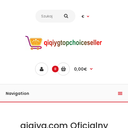
€
0,00€
0
Navigation
qiqiyg.com Oficjalny