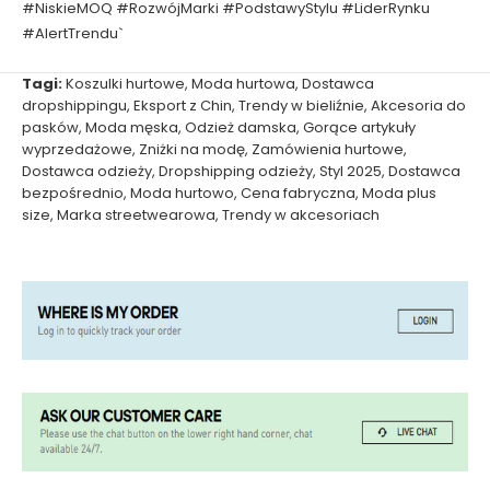
#NiskieMOQ #RozwójMarki #PodstawyStylu #LiderRynku
#AlertTrendu`
Tagi:
Koszulki hurtowe
,
Moda hurtowa
,
Dostawca
dropshippingu
,
Eksport z Chin
,
Trendy w bieliźnie
,
Akcesoria do
pasków
,
Moda męska
,
Odzież damska
,
Gorące artykuły
wyprzedażowe
,
Zniżki na modę
,
Zamówienia hurtowe
,
Dostawca odzieży
,
Dropshipping odzieży
,
Styl 2025
,
Dostawca
bezpośrednio
,
Moda hurtowo
,
Cena fabryczna
,
Moda plus
size
,
Marka streetwearowa
,
Trendy w akcesoriach