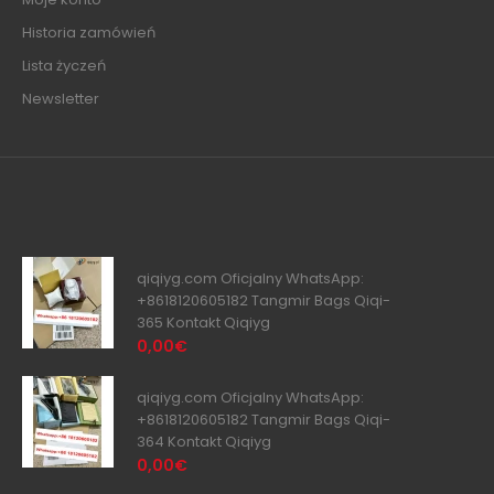
Historia zamówień
Lista życzeń
Newsletter
qiqiyg.com Oficjalny WhatsApp:
+8618120605182 Tangmir Bags Qiqi-
365 Kontakt Qiqiyg
0,00€
qiqiyg.com Oficjalny WhatsApp:
+8618120605182 Tangmir Bags Qiqi-
364 Kontakt Qiqiyg
0,00€