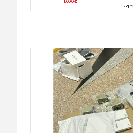
0,00€
qiq