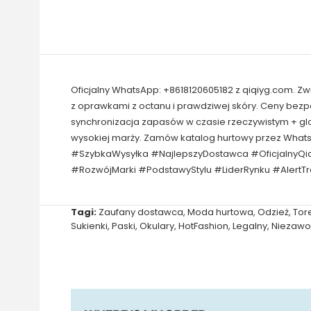
Oficjalny WhatsApp: +8618120605182 z qiqiyg.com. Z
z oprawkami z octanu i prawdziwej skóry. Ceny bez
synchronizacja zapasów w czasie rzeczywistym + gl
wysokiej marży. Zamów katalog hurtowy przez What
#SzybkaWysyłka #NajlepszyDostawca #OficjalnyQi
#RozwójMarki #PodstawyStylu #LiderRynku #AlertT
Tagi:
Zaufany dostawca
,
Moda hurtowa
,
Odzież
,
Tor
Sukienki
,
Paski
,
Okulary
,
HotFashion
,
Legalny
,
Niezawo