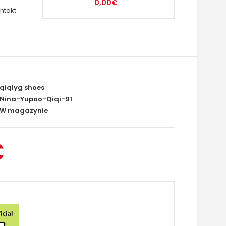
0,00€
ntakt
qiqiyg shoes
Nina-Yupoo-Qiqi-91
W magazynie
€