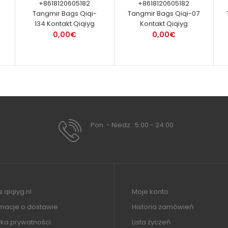
+8618120605182
+8618120605182
Tangmir Bags Qiqi-
Tangmir Bags Qiqi-07
134 Kontakt Qiqiyg
Kontakt Qiqiyg
0,00€
0,00€
Pon. - Niedz.: 5:00 - 24:00
 qiqiyg.nl
Moje konto
rmacje o dostawie
Historia zamówień
yka prywatności
Lista życzeń