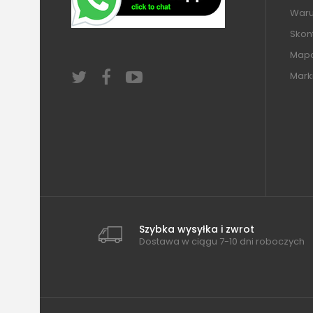
Warun
Skont
Mapa
Mark
Szybka wysyłka i zwrot
Dostawa w ciągu 7-10 dni roboczych