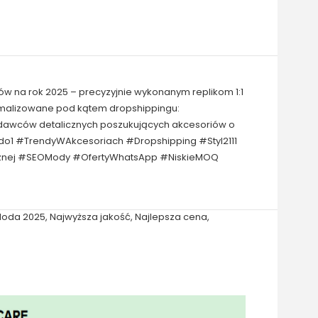
ów na rok 2025 – precyzyjnie wykonanym replikom 1:1
tymalizowane pod kątem dropshippingu:
zedawców detalicznych poszukujących akcesoriów o
do1 #TrendyWAkcesoriach #Dropshipping #Styl2111
icznej #SEOMody #OfertyWhatsApp #NiskieMOQ
oda 2025
,
Najwyższa jakość
,
Najlepsza cena
,