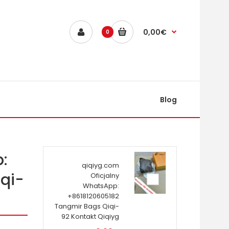
0,00€
0
Blog
:
qiqiyg.com
qi-
Oficjalny
WhatsApp:
+8618120605182
Tangmir Bags Qiqi-
92 Kontakt Qiqiyg