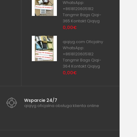
WhatsApp:
+8618120605182
Tangmir Bags Qiqi-
365 Kontakt Qiqiyg
0,00€
qiqiyg.com Oficjalny
WhatsApp:
+8618120605182
Tangmir Bags Qiqi-
364 Kontakt Qiqiyg
0,00€
Wsparcie 24/7
qiqiyg oficjalna obsługa klienta online