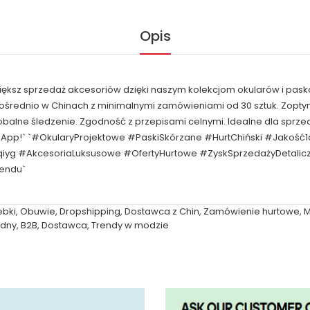
Opis
większ sprzedaż akcesoriów dzięki naszym kolekcjom okularów i pask
pośrednio w Chinach z minimalnymi zamówieniami od 30 sztuk. Zop
obalne śledzenie. Zgodność z przepisami celnymi. Idealne dla spr
sApp!` `#OkularyProjektowe #PaskiSkórzane #HurtChiński #Jakość1
qiyg #AkcesoriaLuksusowe #OfertyHurtowe #ZyskSprzedażyDetal
rendu`
ebki
,
Obuwie
,
Dropshipping
,
Dostawca z Chin
,
Zamówienie hurtowe
,
M
dny
,
B2B
,
Dostawca
,
Trendy w modzie