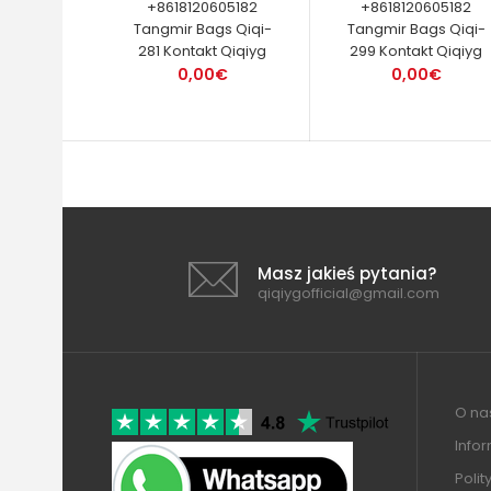
+8618120605182
+8618120605182
Tangmir Bags Qiqi-
Tangmir Bags Qiqi-
281 Kontakt Qiqiyg
299 Kontakt Qiqiyg
0,00€
0,00€
Masz jakieś pytania?
qiqiygofficial@gmail.com
O nas
Info
Polit