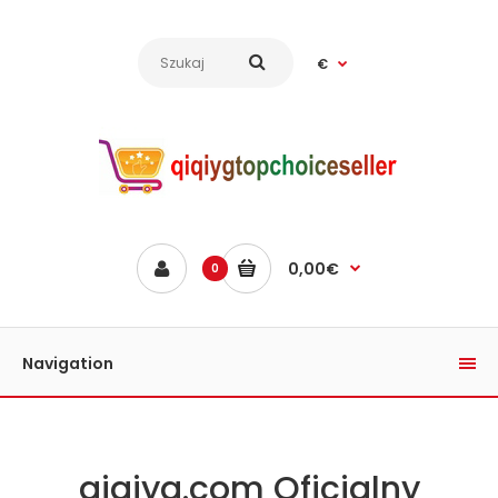
€
0,00€
0
Navigation
qiqiyg.com Oficjalny