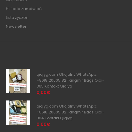
Historia zamówień
Lista życzeń
Newsletter
qiqiyg.com Oficjalny WhatsApp:
+8618120605182 Tangmir Bags Qiqi-
365 Kontakt Qiqiyg
0,00€
qiqiyg.com Oficjalny WhatsApp:
+8618120605182 Tangmir Bags Qiqi-
364 Kontakt Qiqiyg
0,00€