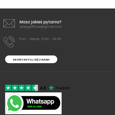
Masz jakieś pytania?
qiqiygofficial@gmail.com
Pon. - Niedz.: 5:00 - 24:00
SKONTAKTUJ SIĘ Z NAMI