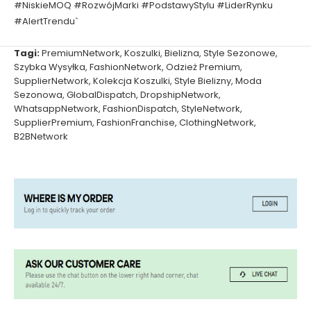
#NiskieMOQ #RozwójMarki #PodstawyStylu #LiderRynku
#AlertTrendu`
Tagi:
PremiumNetwork
,
Koszulki
,
Bielizna
,
Style Sezonowe
,
Szybka Wysyłka
,
FashionNetwork
,
Odzież Premium
,
SupplierNetwork
,
Kolekcja Koszulki
,
Style Bielizny
,
Moda
Sezonowa
,
GlobalDispatch
,
DropshipNetwork
,
WhatsappNetwork
,
FashionDispatch
,
StyleNetwork
,
SupplierPremium
,
FashionFranchise
,
ClothingNetwork
,
B2BNetwork