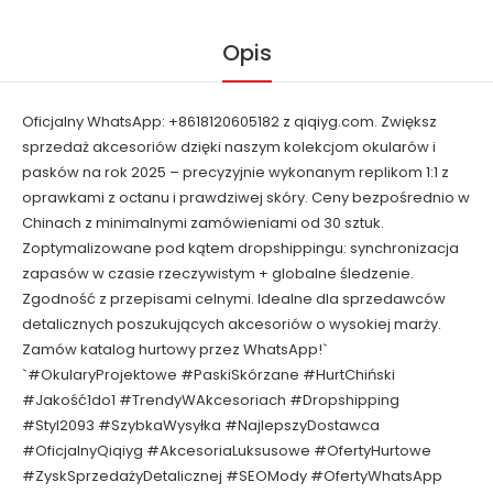
Opis
Oficjalny WhatsApp: +8618120605182 z qiqiyg.com. Zwiększ
sprzedaż akcesoriów dzięki naszym kolekcjom okularów i
pasków na rok 2025 – precyzyjnie wykonanym replikom 1:1 z
oprawkami z octanu i prawdziwej skóry. Ceny bezpośrednio w
Chinach z minimalnymi zamówieniami od 30 sztuk.
Zoptymalizowane pod kątem dropshippingu: synchronizacja
zapasów w czasie rzeczywistym + globalne śledzenie.
Zgodność z przepisami celnymi. Idealne dla sprzedawców
detalicznych poszukujących akcesoriów o wysokiej marży.
Zamów katalog hurtowy przez WhatsApp!`
`#OkularyProjektowe #PaskiSkórzane #HurtChiński
#Jakość1do1 #TrendyWAkcesoriach #Dropshipping
#Styl2093 #SzybkaWysyłka #NajlepszyDostawca
#OficjalnyQiqiyg #AkcesoriaLuksusowe #OfertyHurtowe
#ZyskSprzedażyDetalicznej #SEOMody #OfertyWhatsApp