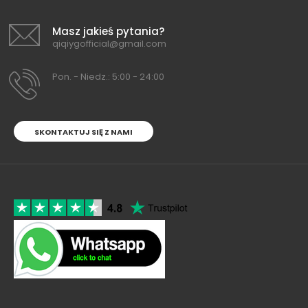
Masz jakieś pytania?
qiqiygofficial@gmail.com
Pon. - Niedz.: 5:00 - 24:00
SKONTAKTUJ SIĘ Z NAMI