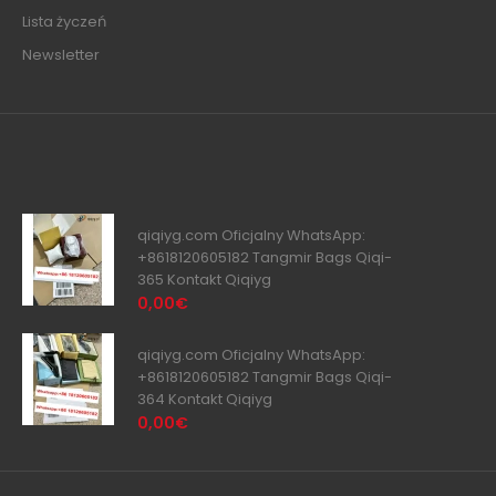
Lista życzeń
Newsletter
qiqiyg.com Oficjalny WhatsApp:
+8618120605182 Tangmir Bags Qiqi-
365 Kontakt Qiqiyg
0,00€
qiqiyg.com Oficjalny WhatsApp:
+8618120605182 Tangmir Bags Qiqi-
364 Kontakt Qiqiyg
0,00€