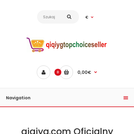
€
0,00€
0
Navigation
qiqiyg.com Oficjalny