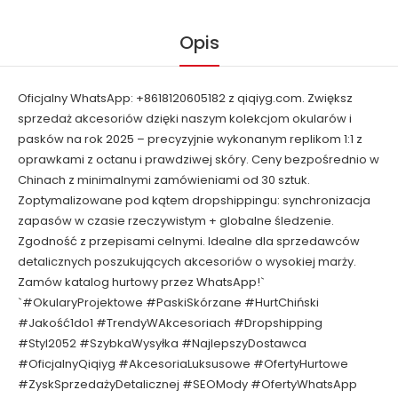
Opis
Oficjalny WhatsApp: +8618120605182 z qiqiyg.com. Zwiększ
sprzedaż akcesoriów dzięki naszym kolekcjom okularów i
pasków na rok 2025 – precyzyjnie wykonanym replikom 1:1 z
oprawkami z octanu i prawdziwej skóry. Ceny bezpośrednio w
Chinach z minimalnymi zamówieniami od 30 sztuk.
Zoptymalizowane pod kątem dropshippingu: synchronizacja
zapasów w czasie rzeczywistym + globalne śledzenie.
Zgodność z przepisami celnymi. Idealne dla sprzedawców
detalicznych poszukujących akcesoriów o wysokiej marży.
Zamów katalog hurtowy przez WhatsApp!`
`#OkularyProjektowe #PaskiSkórzane #HurtChiński
#Jakość1do1 #TrendyWAkcesoriach #Dropshipping
#Styl2052 #SzybkaWysyłka #NajlepszyDostawca
#OficjalnyQiqiyg #AkcesoriaLuksusowe #OfertyHurtowe
#ZyskSprzedażyDetalicznej #SEOMody #OfertyWhatsApp