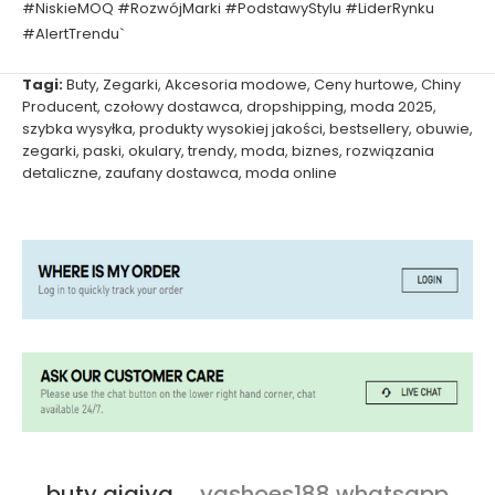
#NiskieMOQ #RozwójMarki #PodstawyStylu #LiderRynku
#AlertTrendu`
Tagi:
Buty
,
Zegarki
,
Akcesoria modowe
,
Ceny hurtowe
,
Chiny
Producent
,
czołowy dostawca
,
dropshipping
,
moda 2025
,
szybka wysyłka
,
produkty wysokiej jakości
,
bestsellery
,
obuwie
,
zegarki
,
paski
,
okulary
,
trendy
,
moda
,
biznes
,
rozwiązania
detaliczne
,
zaufany dostawca
,
moda online
buty qiqiyg
ygshoes188 whatsapp