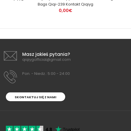
Bags Qiqi-239 Kontakt Qiqiyg
0,00€
Masz jakieś pytania?
qiqiygofficial@gmail.com
Pon. - Niedz.: 5:00 - 24:00
SKONTAKTUJ SIĘ Z NAMI