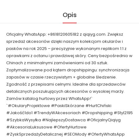
Opis
Oficjalny WhatsApp: +8618120605182 z qiqiyg.com. Zwiększ
sprzedaż akcesoriów dzięki naszym kolekcjom okularów i
pasków na rok 2025 – precyzyjnie wykonanym replikom 1:1 z
oprawkami z octanu i prawdziwej skóry. Ceny bezpośrednio w
Chinach z minimalnymi zamówieniami od 30 sztuk.
Zoptymalizowane pod kątem dropshippingu: synchronizacja
zapasów w czasie rzeczywistym + globalne śledzenie.
Zgodność z przepisami celnymi. Idealne dla sprzedawców
detalicznych poszukujących akcesoriów o wysokiej marży.
Zamów katalog hurtowy przez WhatsApp!`
`#OkularyProjektowe #PaskiSkórzane #HurtChiński
#Jakość1do1 #TrendyWAkcesoriach #Dropshipping #Styl2195
#SzybkaWysyłka #NajlepszyDostawca #OficjalnyQiqiyg
#AkcesoriaLuksusowe #OfertyHurtowe
#ZyskSprzedażyDetalicznej #SEOMody #OfertyWhatsApp