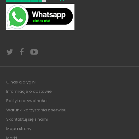
O nas qiqiyg.nl
Informacje o dostawie
Polityka prywatności
Warunki korzystania z serwisu
Skontaktuj się z nami
Mapa strony
Marki