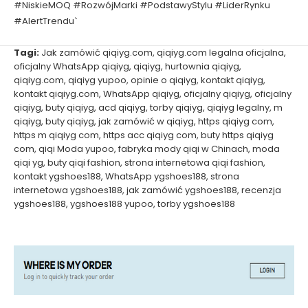
#NiskieMOQ #RozwójMarki #PodstawyStylu #LiderRynku
#AlertTrendu`
Tagi:
Jak zamówić qiqiyg.com
,
qiqiyg.com legalna oficjalna
,
oficjalny WhatsApp qiqiyg
,
qiqiyg
,
hurtownia qiqiyg
,
qiqiyg.com
,
qiqiyg yupoo
,
opinie o qiqiyg
,
kontakt qiqiyg
,
kontakt qiqiyg.com
,
WhatsApp qiqiyg
,
oficjalny qiqiyg
,
oficjalny
qiqiyg
,
buty qiqiyg
,
acd qiqiyg
,
torby qiqiyg
,
qiqiyg legalny
,
m
qiqiyg
,
buty qiqiyg
,
jak zamówić w qiqiyg
,
https qiqiyg com
,
https m qiqiyg com
,
https acc qiqiyg com
,
buty https qiqiyg
com
,
qiqi Moda yupoo
,
fabryka mody qiqi w Chinach
,
moda
qiqi yg
,
buty qiqi fashion
,
strona internetowa qiqi fashion
,
kontakt ygshoes188
,
WhatsApp ygshoes188
,
strona
internetowa ygshoes188
,
jak zamówić ygshoes188
,
recenzja
ygshoes188
,
ygshoes188 yupoo
,
torby ygshoes188