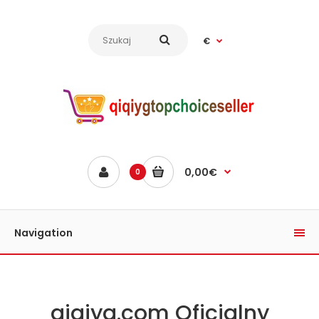
€
0,00€
0
Navigation
qiqiyg.com Oficjalny