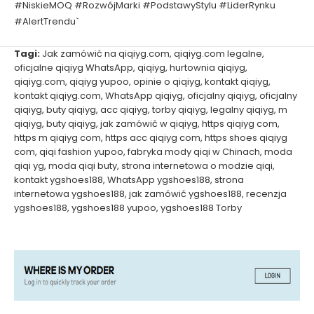
#NiskieMOQ #RozwójMarki #PodstawyStylu #LiderRynku
#AlertTrendu`
Tagi:
Jak zamówić na qiqiyg.com
,
qiqiyg.com legalne
,
oficjalne qiqiyg WhatsApp
,
qiqiyg
,
hurtownia qiqiyg
,
qiqiyg.com
,
qiqiyg yupoo
,
opinie o qiqiyg
,
kontakt qiqiyg
,
kontakt qiqiyg.com
,
WhatsApp qiqiyg
,
oficjalny qiqiyg
,
oficjalny
qiqiyg
,
buty qiqiyg
,
acc qiqiyg
,
torby qiqiyg
,
legalny qiqiyg
,
m
qiqiyg
,
buty qiqiyg
,
jak zamówić w qiqiyg
,
https qiqiyg com
,
https m qiqiyg com
,
https acc qiqiyg com
,
https shoes qiqiyg
com
,
qiqi fashion yupoo
,
fabryka mody qiqi w Chinach
,
moda
qiqi yg
,
moda qiqi buty
,
strona internetowa o modzie qiqi
,
kontakt ygshoes188
,
WhatsApp ygshoes188
,
strona
internetowa ygshoes188
,
jak zamówić ygshoes188
,
recenzja
ygshoes188
,
ygshoes188 yupoo
,
ygshoes188 Torby