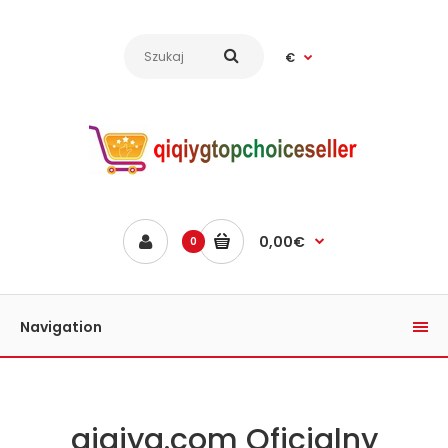
€
0,00€
0
Navigation
qiqiyg.com Oficjalny