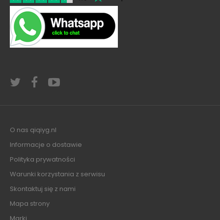
O nas qiqiyg.nl
Informacje o dostawie
Polityka prywatności
Warunki korzystania z serwisu
Skontaktuj się z nami
Mapa strony
Marki