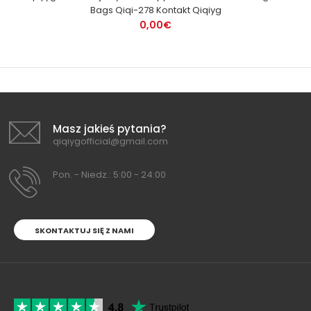
Bags Qiqi-278 Kontakt Qiqiyg
0,00€
Masz jakieś pytania?
qiqiygofficial@gmail.com
Pon. - Niedz.: 5:00 - 24:00
SKONTAKTUJ SIĘ Z NAMI