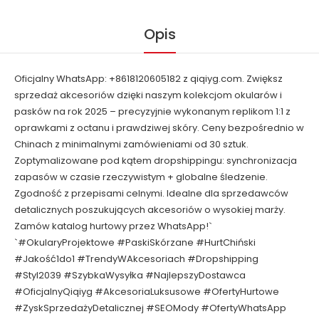
Opis
Oficjalny WhatsApp: +8618120605182 z qiqiyg.com. Zwiększ
sprzedaż akcesoriów dzięki naszym kolekcjom okularów i
pasków na rok 2025 – precyzyjnie wykonanym replikom 1:1 z
oprawkami z octanu i prawdziwej skóry. Ceny bezpośrednio w
Chinach z minimalnymi zamówieniami od 30 sztuk.
Zoptymalizowane pod kątem dropshippingu: synchronizacja
zapasów w czasie rzeczywistym + globalne śledzenie.
Zgodność z przepisami celnymi. Idealne dla sprzedawców
detalicznych poszukujących akcesoriów o wysokiej marży.
Zamów katalog hurtowy przez WhatsApp!`
`#OkularyProjektowe #PaskiSkórzane #HurtChiński
#Jakość1do1 #TrendyWAkcesoriach #Dropshipping
#Styl2039 #SzybkaWysyłka #NajlepszyDostawca
#OficjalnyQiqiyg #AkcesoriaLuksusowe #OfertyHurtowe
#ZyskSprzedażyDetalicznej #SEOMody #OfertyWhatsApp