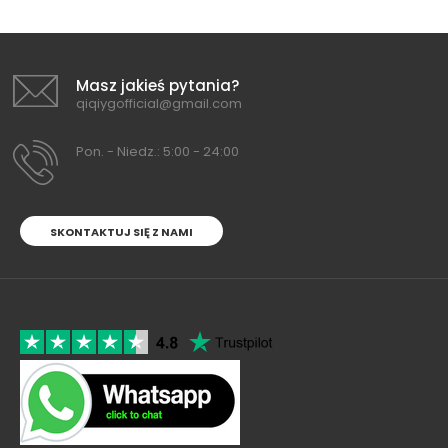
Masz jakieś pytania?
qiqiygofficial@gmail.com
Pon. - Niedz.: 5:00 - 24:00
SKONTAKTUJ SIĘ Z NAMI