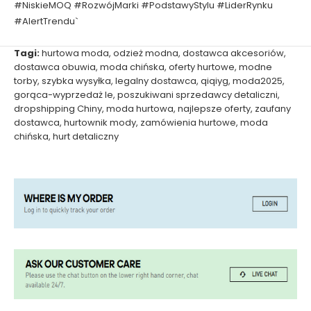
#NiskieMOQ #RozwójMarki #PodstawyStylu #LiderRynku
#AlertTrendu`
Tagi:
hurtowa moda
,
odzież modna
,
dostawca akcesoriów
,
dostawca obuwia
,
moda chińska
,
oferty hurtowe
,
modne
torby
,
szybka wysyłka
,
legalny dostawca
,
qiqiyg
,
moda2025
,
gorąca-wyprzedaż le
,
poszukiwani sprzedawcy detaliczni
,
dropshipping Chiny
,
moda hurtowa
,
najlepsze oferty
,
zaufany
dostawca
,
hurtownik mody
,
zamówienia hurtowe
,
moda
chińska
,
hurt detaliczny