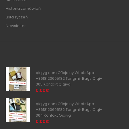
Historia zamówień
Lista życzeń
Newsletter
qiqiyg.com Oficjalny WhatsApp:
+8618120605182 Tangmir Bags Qiqi-
365 Kontakt Qiqiyg
0,00€
qiqiyg.com Oficjalny WhatsApp:
+8618120605182 Tangmir Bags Qiqi-
364 Kontakt Qiqiyg
0,00€