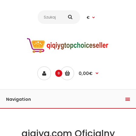
€
0,00€
0
Navigation
qiqiyg.com Oficjalny