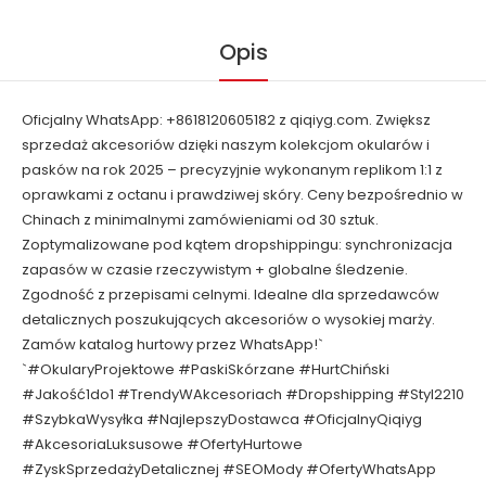
Opis
Oficjalny WhatsApp: +8618120605182 z qiqiyg.com. Zwiększ
sprzedaż akcesoriów dzięki naszym kolekcjom okularów i
pasków na rok 2025 – precyzyjnie wykonanym replikom 1:1 z
oprawkami z octanu i prawdziwej skóry. Ceny bezpośrednio w
Chinach z minimalnymi zamówieniami od 30 sztuk.
Zoptymalizowane pod kątem dropshippingu: synchronizacja
zapasów w czasie rzeczywistym + globalne śledzenie.
Zgodność z przepisami celnymi. Idealne dla sprzedawców
detalicznych poszukujących akcesoriów o wysokiej marży.
Zamów katalog hurtowy przez WhatsApp!`
`#OkularyProjektowe #PaskiSkórzane #HurtChiński
#Jakość1do1 #TrendyWAkcesoriach #Dropshipping #Styl2210
#SzybkaWysyłka #NajlepszyDostawca #OficjalnyQiqiyg
#AkcesoriaLuksusowe #OfertyHurtowe
#ZyskSprzedażyDetalicznej #SEOMody #OfertyWhatsApp