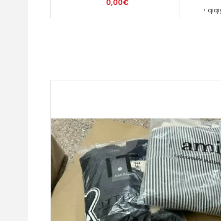
0,00€
qiqi