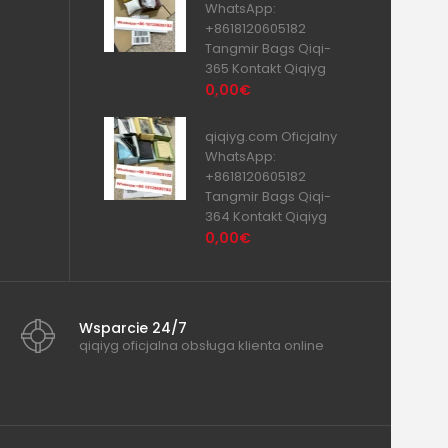
WhatsApp:
+8618120605182
Tangmir Bags Qiqi-
365 Kontakt Qiqiyg
0,00€
qiqiyg.com Oficjalny
WhatsApp:
+8618120605182
Tangmir Bags Qiqi-
364 Kontakt Qiqiyg
0,00€
Wsparcie 24/7
qiqiyg oficjalna obsługa klienta online