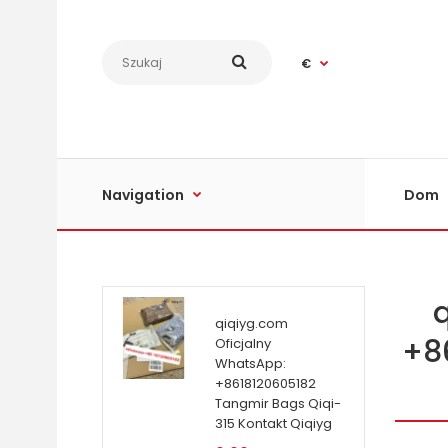
€
Navigation
Dom
qiqiyg.com
+8
Oficjalny
WhatsApp:
+8618120605182
Tangmir Bags Qiqi-
315 Kontakt Qiqiyg