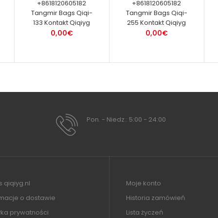
+8618120605182
+8618120605182
9
Tangmir Bags Qiqi-
Tangmir Bags Qiqi-
133 Kontakt Qiqiyg
255 Kontakt Qiqiyg
0,00€
0,00€
Pon. - Niedz.: 5:00 - 24:00
 qiqiyg.nl
Moje konto
rmacje o dostawie
Historia zamówień
yka prywatności
Lista życzeń