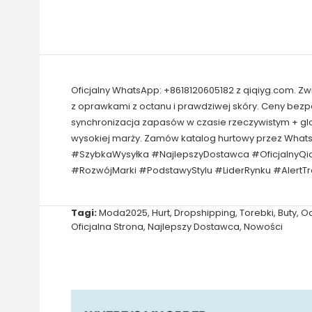
Oficjalny WhatsApp: +8618120605182 z qiqiyg.com. Z
z oprawkami z octanu i prawdziwej skóry. Ceny bez
synchronizacja zapasów w czasie rzeczywistym + gl
wysokiej marży. Zamów katalog hurtowy przez Wha
#SzybkaWysyłka #NajlepszyDostawca #OficjalnyQi
#RozwójMarki #PodstawyStylu #LiderRynku #AlertT
Tagi:
Moda2025
,
Hurt
,
Dropshipping
,
Torebki
,
Buty
,
Od
Oficjalna Strona
,
Najlepszy Dostawca
,
Nowości