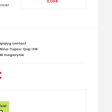
0,00€
ontakt
qiqiyg contact
Nina-Yupoo-Qiqi-316
W magazynie
€