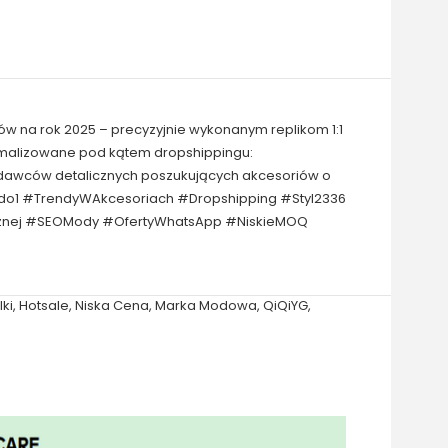
ów na rok 2025 – precyzyjnie wykonanym replikom 1:1
tymalizowane pod kątem dropshippingu:
zedawców detalicznych poszukujących akcesoriów o
1do1 #TrendyWAkcesoriach #Dropshipping #Styl2336
icznej #SEOMody #OfertyWhatsApp #NiskieMOQ
ki
,
Hotsale
,
Niska Cena
,
Marka Modowa
,
QiQiYG
,