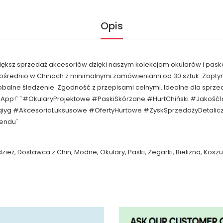
Opis
większ sprzedaż akcesoriów dzięki naszym kolekcjom okularów i pask
pośrednio w Chinach z minimalnymi zamówieniami od 30 sztuk. Zop
obalne śledzenie. Zgodność z przepisami celnymi. Idealne dla spr
tsApp!` `#OkularyProjektowe #PaskiSkórzane #HurtChiński #Jakość
qiyg #AkcesoriaLuksusowe #OfertyHurtowe #ZyskSprzedażyDetal
rendu`
zież
,
Dostawca z Chin
,
Modne
,
Okulary
,
Paski
,
Zegarki
,
Bielizna
,
Koszul