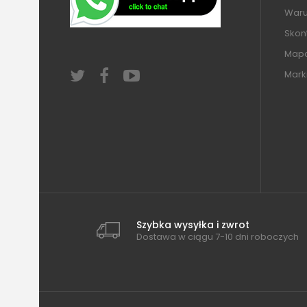
Warun
Skont
Mapa
Mark
Szybka wysyłka i zwrot
Dostawa w ciągu 7-10 dni roboczych