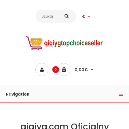
€
0,00€
0
Navigation
qiqiyg.com Oficjalny