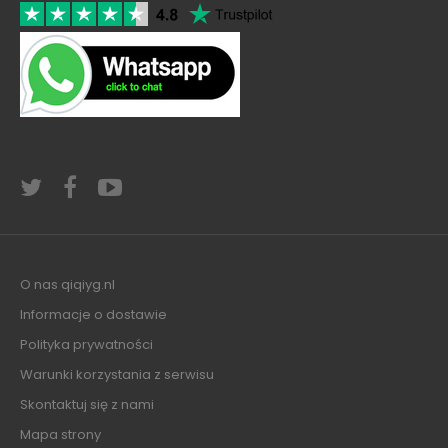
O nas qiqiyg.nl
Informacje o dostawie
Polityka prywatności
Warunki korzystania z serwisu
Skontaktuj się z nami
Mapa strony