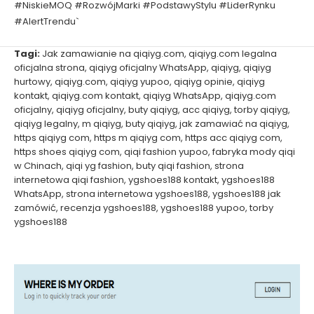
#NiskieMOQ #RozwójMarki #PodstawyStylu #LiderRynku
#AlertTrendu`
Tagi:
Jak zamawianie na qiqiyg.com
,
qiqiyg.com legalna
oficjalna strona
,
qiqiyg oficjalny WhatsApp
,
qiqiyg
,
qiqiyg
hurtowy
,
qiqiyg.com
,
qiqiyg yupoo
,
qiqiyg opinie
,
qiqiyg
kontakt
,
qiqiyg.com kontakt
,
qiqiyg WhatsApp
,
qiqiyg.com
oficjalny
,
qiqiyg oficjalny
,
buty qiqiyg
,
acc qiqiyg
,
torby qiqiyg
,
qiqiyg legalny
,
m qiqiyg
,
buty qiqiyg
,
jak zamawiać na qiqiyg
,
https qiqiyg com
,
https m qiqiyg com
,
https acc qiqiyg com
,
https shoes qiqiyg com
,
qiqi fashion yupoo
,
fabryka mody qiqi
w Chinach
,
qiqi yg fashion
,
buty qiqi fashion
,
strona
internetowa qiqi fashion
,
ygshoes188 kontakt
,
ygshoes188
WhatsApp
,
strona internetowa ygshoes188
,
ygshoes188 jak
zamówić
,
recenzja ygshoes188
,
ygshoes188 yupoo
,
torby
ygshoes188