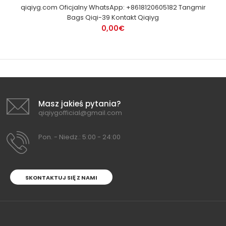
qiqiyg.com Oficjalny WhatsApp: +8618120605182 Tangmir
Bags Qiqi-39 Kontakt Qiqiyg
0,00€
Masz jakieś pytania?
qiqiygofficial@gmail.com
Pon. - Niedz.: 5:00 - 24:00
SKONTAKTUJ SIĘ Z NAMI