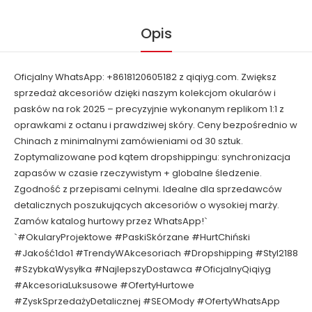
Opis
Oficjalny WhatsApp: +8618120605182 z qiqiyg.com. Zwiększ
sprzedaż akcesoriów dzięki naszym kolekcjom okularów i
pasków na rok 2025 – precyzyjnie wykonanym replikom 1:1 z
oprawkami z octanu i prawdziwej skóry. Ceny bezpośrednio w
Chinach z minimalnymi zamówieniami od 30 sztuk.
Zoptymalizowane pod kątem dropshippingu: synchronizacja
zapasów w czasie rzeczywistym + globalne śledzenie.
Zgodność z przepisami celnymi. Idealne dla sprzedawców
detalicznych poszukujących akcesoriów o wysokiej marży.
Zamów katalog hurtowy przez WhatsApp!`
`#OkularyProjektowe #PaskiSkórzane #HurtChiński
#Jakość1do1 #TrendyWAkcesoriach #Dropshipping #Styl2188
#SzybkaWysyłka #NajlepszyDostawca #OficjalnyQiqiyg
#AkcesoriaLuksusowe #OfertyHurtowe
#ZyskSprzedażyDetalicznej #SEOMody #OfertyWhatsApp