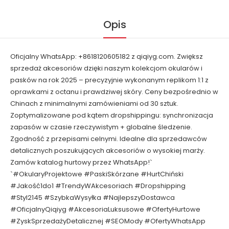
Opis
Oficjalny WhatsApp: +8618120605182 z qiqiyg.com. Zwiększ
sprzedaż akcesoriów dzięki naszym kolekcjom okularów i
pasków na rok 2025 – precyzyjnie wykonanym replikom 1:1 z
oprawkami z octanu i prawdziwej skóry. Ceny bezpośrednio w
Chinach z minimalnymi zamówieniami od 30 sztuk.
Zoptymalizowane pod kątem dropshippingu: synchronizacja
zapasów w czasie rzeczywistym + globalne śledzenie.
Zgodność z przepisami celnymi. Idealne dla sprzedawców
detalicznych poszukujących akcesoriów o wysokiej marży.
Zamów katalog hurtowy przez WhatsApp!`
`#OkularyProjektowe #PaskiSkórzane #HurtChiński
#Jakość1do1 #TrendyWAkcesoriach #Dropshipping
#Styl2145 #SzybkaWysyłka #NajlepszyDostawca
#OficjalnyQiqiyg #AkcesoriaLuksusowe #OfertyHurtowe
#ZyskSprzedażyDetalicznej #SEOMody #OfertyWhatsApp