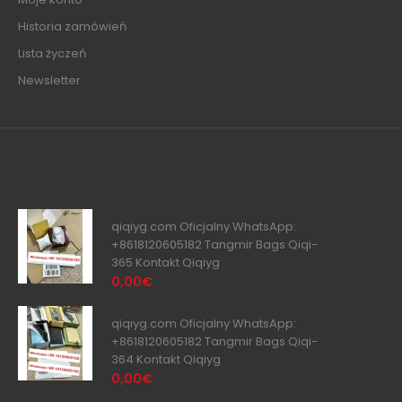
Historia zamówień
Lista życzeń
Newsletter
qiqiyg.com Oficjalny WhatsApp:
+8618120605182 Tangmir Bags Qiqi-
365 Kontakt Qiqiyg
0,00€
qiqiyg.com Oficjalny WhatsApp:
+8618120605182 Tangmir Bags Qiqi-
364 Kontakt Qiqiyg
0,00€