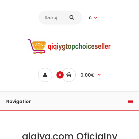
€
0,00€
0
Navigation
qiqiyg.com Oficjalny