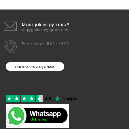
Masz jakieś pytania?
qiqiygofficial@gmail.com
Pon. - Niedz.: 5:00 - 24:00
SKONTAKTUJ SIĘ Z NAMI