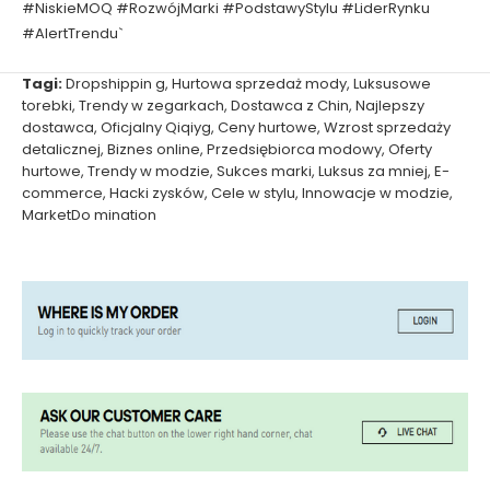
#NiskieMOQ #RozwójMarki #PodstawyStylu #LiderRynku
#AlertTrendu`
Tagi:
Dropshippin g
,
Hurtowa sprzedaż mody
,
Luksusowe
torebki
,
Trendy w zegarkach
,
Dostawca z Chin
,
Najlepszy
dostawca
,
Oficjalny Qiqiyg
,
Ceny hurtowe
,
Wzrost sprzedaży
detalicznej
,
Biznes online
,
Przedsiębiorca modowy
,
Oferty
hurtowe
,
Trendy w modzie
,
Sukces marki
,
Luksus za mniej
,
E-
commerce
,
Hacki zysków
,
Cele w stylu
,
Innowacje w modzie
,
MarketDo mination