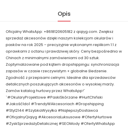
Opis
Oficjalny WhatsApp: +8618120605182 z qiqiyg.com. Zwiększ
sprzedaż akcesoriów dzięki naszym kolekcjom okularów i
pasków na rok 2025 – precyzyjnie wykonanym replikom 1:1 z
oprawkami z octanu i prawdziwej skóry. Ceny bezpośrednio w
Chinach z minimalnymi zamówieniami od 30 sztuk.
Zoptymalizowane pod kątem dropshippingu: synchronizacja
zapasów w czasie rzeczywistym + globalne śledzenie.
Zgodność z przepisami celnymi. Idealne dla sprzedawców
detalicznych poszukujących akcesoriów o wysokiej marży.
Zamów katalog hurtowy przez WhatsApp!`
`#OkularyProjektowe #PaskiSkórzane #HurtChiński
#Jakość1do1 #TrendyWAkcesoriach #Dropshipping
#Styl2144 #SzybkaWysyłka #NajlepszyDostawca
#OficjalnyQiqiyg #AkcesoriaLuksusowe #OfertyHurtowe
#ZyskSprzedażyDetalicznej #SEOMody #OfertyWhatsApp