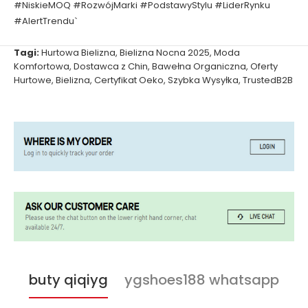
#NiskieMOQ #RozwójMarki #PodstawyStylu #LiderRynku
#AlertTrendu`
Tagi:
Hurtowa Bielizna
,
Bielizna Nocna 2025
,
Moda
Komfortowa
,
Dostawca z Chin
,
Bawełna Organiczna
,
Oferty
Hurtowe
,
Bielizna
,
Certyfikat Oeko
,
Szybka Wysyłka
,
TrustedB2B
buty qiqiyg
ygshoes188 whatsapp