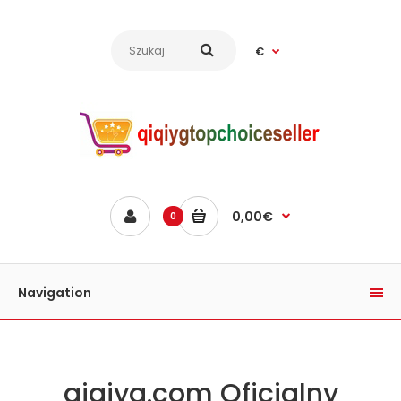
€
0,00€
0
Navigation
qiqiyg.com Oficjalny