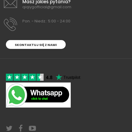
Masz jakieś pytania?
qiqiygofficial@gmail.com
Pon. - Niedz.: 5:00 - 24:00
SKONTAKTUJ SIĘ Z NAMI