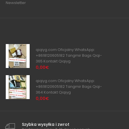
Newsletter
qiqiyg.com Oficjalny WhatsApp:
+8618120605182 Tangmir Bags Qiqi-
365 Kontakt Qiqiyg
0,00€
qiqiyg.com Oficjalny WhatsApp:
+8618120605182 Tangmir Bags Qiqi-
364 Kontakt Qiqiyg
0,00€
Szybka wysyłka i zwrot