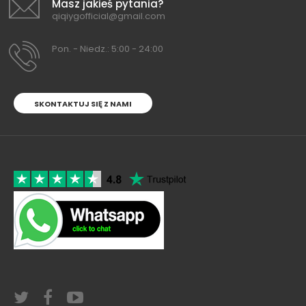
Masz jakieś pytania?
qiqiygofficial@gmail.com
Pon. - Niedz.: 5:00 - 24:00
SKONTAKTUJ SIĘ Z NAMI