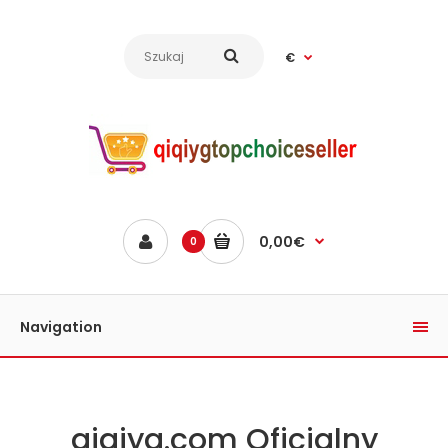
€
0,00€
0
Navigation
qiqiyg.com Oficjalny