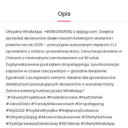
Opis
Oficjalny WhatsApp: +8618120605182 z qiqiyg.com. Zwiększ
sprzedaż akcesoriów dzięki naszym kolekcjom okularów i
pasków na rok 2025 – precyzyjnie wykonanym replikom 1:1 z
oprawkami z octanu i prawdziwej skóry. Ceny bezpośrednio w
Chinach z minimalnymi zamówieniami od 30 sztuk.
Zoptymalizowane pod kątem dropshippingu: synchronizacja
zapasów w czasie rzeczywistym + globalne śledzenie.
Zgodność z przepisami celnymi. Idealne dla sprzedawców
detalicznych poszukujących akcesoriów o wysokiej marży.
Zamów katalog hurtowy przez WhatsApp!`
`#OkularyProjektowe #PaskiSkórzane #HurtChiński
#Jakość1do1 #TrendyWAkcesoriach #Dropshipping
#Styl2222 #SzybkaWysyłka #NajlepszyDostawca
#OficjalnyQiqiyg #AkcesoriaLuksusowe #OfertyHurtowe
#ZyskSprzedażyDetalicznej #SEOMody #OfertyWhatsApp