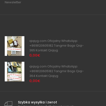
Newsletter
qiqiyg.com Oficjalny WhatsApp:
+8618120605182 Tangmir Bags Qiqi-
365 Kontakt Qiqiyg
0,00€
qiqiyg.com Oficjalny WhatsApp:
+8618120605182 Tangmir Bags Qiqi-
364 Kontakt Qiqiyg
0,00€
Szybka wysyłka i zwrot