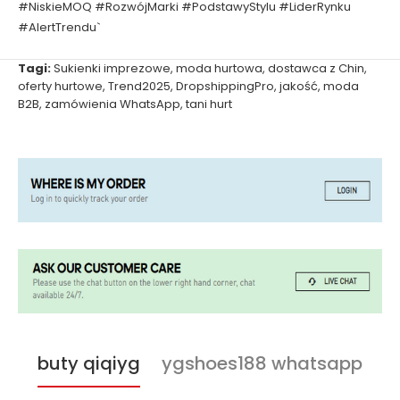
#NiskieMOQ #RozwójMarki #PodstawyStylu #LiderRynku
#AlertTrendu`
Tagi:
Sukienki imprezowe
,
moda hurtowa
,
dostawca z Chin
,
oferty hurtowe
,
Trend2025
,
DropshippingPro
,
jakość
,
moda
B2B
,
zamówienia WhatsApp
,
tani hurt
buty qiqiyg
ygshoes188 whatsapp