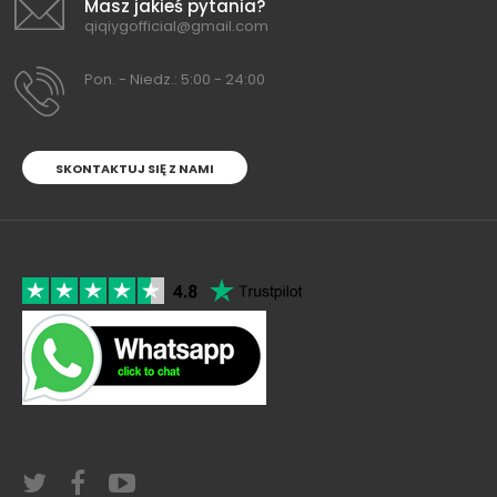
Masz jakieś pytania?
qiqiygofficial@gmail.com
Pon. - Niedz.: 5:00 - 24:00
SKONTAKTUJ SIĘ Z NAMI