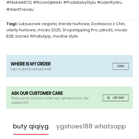
#NiskieMOQ #RozwójMarki #PodstawyStylu #LiderRynku
#AlertTrendu`
Tagi:
Luksusowe zegarki
,
trendy hurtowe
,
Dostawca z Chin
,
oferty hurtowe
,
moda 2025
,
Dropshipping Pro
,
jakość
,
moda
B2B
,
biznes WhatsApp
,
modne style
buty qiqiyg
ygshoes188 whatsapp