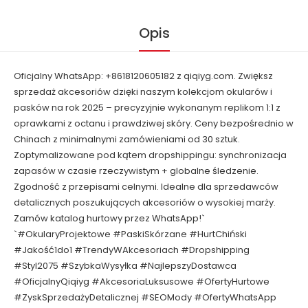
Opis
Oficjalny WhatsApp: +8618120605182 z qiqiyg.com. Zwiększ
sprzedaż akcesoriów dzięki naszym kolekcjom okularów i
pasków na rok 2025 – precyzyjnie wykonanym replikom 1:1 z
oprawkami z octanu i prawdziwej skóry. Ceny bezpośrednio w
Chinach z minimalnymi zamówieniami od 30 sztuk.
Zoptymalizowane pod kątem dropshippingu: synchronizacja
zapasów w czasie rzeczywistym + globalne śledzenie.
Zgodność z przepisami celnymi. Idealne dla sprzedawców
detalicznych poszukujących akcesoriów o wysokiej marży.
Zamów katalog hurtowy przez WhatsApp!`
`#OkularyProjektowe #PaskiSkórzane #HurtChiński
#Jakość1do1 #TrendyWAkcesoriach #Dropshipping
#Styl2075 #SzybkaWysyłka #NajlepszyDostawca
#OficjalnyQiqiyg #AkcesoriaLuksusowe #OfertyHurtowe
#ZyskSprzedażyDetalicznej #SEOMody #OfertyWhatsApp