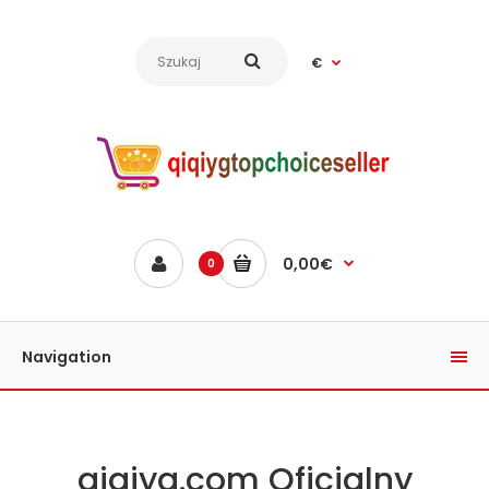
€
0,00€
0
Navigation
qiqiyg.com Oficjalny