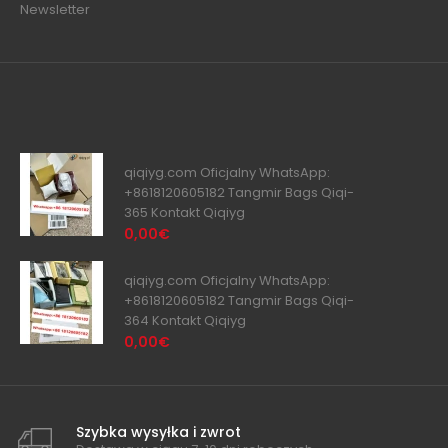
Newsletter
qiqiyg.com Oficjalny WhatsApp:
+8618120605182 Tangmir Bags Qiqi-
365 Kontakt Qiqiyg
0,00€
qiqiyg.com Oficjalny WhatsApp:
+8618120605182 Tangmir Bags Qiqi-
364 Kontakt Qiqiyg
0,00€
Szybka wysyłka i zwrot