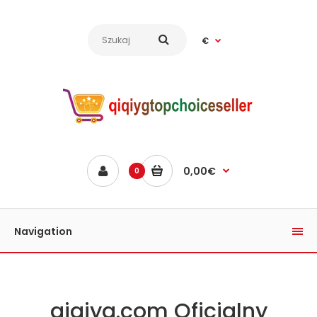
€
0,00€
0
Navigation
qiqiyg.com Oficjalny