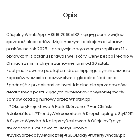
Opis
Oficjalny WhatsApp: +8618120605182 z qiqiyg.com. Zwiększ
sprzedaż akcesoriów dzięki naszym kolekcjom okularów i
pasków na rok 2025 – precyzyjnie wykonanym replikom 1:1 z
oprawkami z octanu i prawdziwej skóry. Ceny bezpośrednio w
Chinach z minimalnymi zamówieniami od 30 sztuk.
Zoptymalizowane pod kątem dropshippingu: synchronizacja
zapasów w czasie rzeczywistym + globalne śledzenie.
Zgodność z przepisami celnymi. Idealne dla sprzedawców
detalicznych poszukujących akcesoriów o wysokiej marży.
Zamów katalog hurtowy przez WhatsApp!`
`#OkularyProjektowe #PaskiSkórzane #HurtChiński
#Jakość1do1 #TrendyWAkcesoriach #Dropshipping #Styl2251
#SzybkaWysyłka #NajlepszyDostawca #OficjalnyQiqiyg
#AkcesoriaLuksusowe #OfertyHurtowe
#ZyskSprzedażyDetalicznej #SEOMody #OfertyWhatsApp