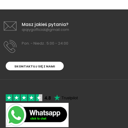
Masz jakieś pytania?
qiqiygofficial@gmail.com
Pon. - Niedz.: 5:00 - 24:00
SKONTAKTUJ SIĘ Z NAMI