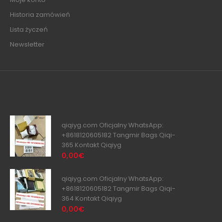
Historia zamówień
Lista życzeń
Newsletter
qiqiyg.com Oficjalny WhatsApp:
+8618120605182 Tangmir Bags Qiqi-
365 Kontakt Qiqiyg
0,00€
qiqiyg.com Oficjalny WhatsApp:
+8618120605182 Tangmir Bags Qiqi-
364 Kontakt Qiqiyg
0,00€