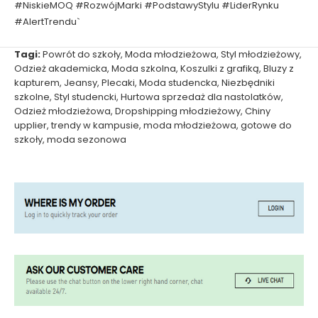
#NiskieMOQ #RozwójMarki #PodstawyStylu #LiderRynku
#AlertTrendu`
Tagi:
Powrót do szkoły
,
Moda młodzieżowa
,
Styl młodzieżowy
,
Odzież akademicka
,
Moda szkolna
,
Koszulki z grafiką
,
Bluzy z
kapturem
,
Jeansy
,
Plecaki
,
Moda studencka
,
Niezbędniki
szkolne
,
Styl studencki
,
Hurtowa sprzedaż dla nastolatków
,
Odzież młodzieżowa
,
Dropshipping młodzieżowy
,
Chiny
upplier
,
trendy w kampusie
,
moda młodzieżowa
,
gotowe do
szkoły
,
moda sezonowa