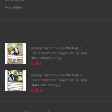
Newsletter
qiqiyg.com Oficjalny WhatsApp:
+8618120605182 Tangmir Bags Qiqi-
365 Kontakt Qiqiyg
0,00€
qiqiyg.com Oficjalny WhatsApp:
+8618120605182 Tangmir Bags Qiqi-
364 Kontakt Qiqiyg
0,00€