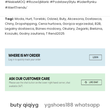
#NiskieMOQ #RozwójMarki #PodstawyStylu #LiderRynku
#AlertTrendu`
Tagi:
Moda
,
Hurt
,
Torebki
,
Odzież
,
Buty
,
Akcesoria
,
Dostawca
,
Chiny
,
Dropshipping
,
Cena hurtowa
,
Gorąca wyprzedaż
,
B2B
,
Legalny dostawca
,
Biznes modowy
,
Okulary
,
Zegarki
,
Bielizna
,
Koszulki
,
Godny zaufania
,
T Rend2025
buty qiqiyg
ygshoes188 whatsapp