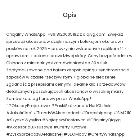
Opis
Oficjalny WhatsApp: +8618120605182 z qiqiyg.com. Zwiększ
sprzedaż akcesoriów dzięki naszym kolekcjom okularów i
pasków na rok 2025 – precyzyjnie wykonanym replikom 1:1 z
oprawkami z octanu i prawdziwej skóry. Ceny bezpośrednio w
Chinach z minimalnymi zamówieniami od 30 sztuk.
Zoptymalizowane pod kątem dropshippingu: synchronizacja
zapasów w czasie rzeczywistym + globalne śledzenie.
Zgodność z przepisami celnymi. Idealne dla sprzedawców
detalicznych poszukujących akcesoriów o wysokiej marży.
Zamów katalog hurtowy przez WhatsApp!`
`#OkularyProjektowe #PaskiSkórzane #HurtChiński
#Jakość1do1 #TrendyWAkcesoriach #Dropshipping #Styl2110
#SzybkaWysyłka #NajlepszyDostawca #OficjalnyQiqiyg
#AkcesoriaLuksusowe #OfertyHurtowe
#ZyskSprzedażyDetalicznej #SEOMody #OfertyWhatsApp