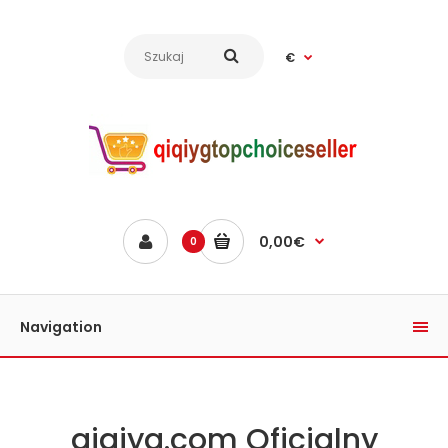
€
0,00€
0
Navigation
qiqiyg.com Oficjalny