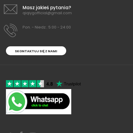
Masz jakieś pytania?
qiqiygofficial@gmail.com
Pon. - Niedz.: 5:00 - 24:00
SKONTAKTUJ SIĘ Z NAMI