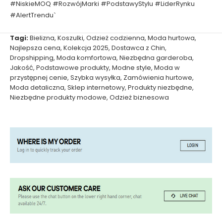
#NiskieMOQ #RozwójMarki #PodstawyStylu #LiderRynku
#AlertTrendu`
Tagi:
Bielizna
,
Koszulki
,
Odzież codzienna
,
Moda hurtowa
,
Najlepsza cena
,
Kolekcja 2025
,
Dostawca z Chin
,
Dropshipping
,
Moda komfortowa
,
Niezbędna garderoba
,
Jakość
,
Podstawowe produkty
,
Modne style
,
Moda w
przystępnej cenie
,
Szybka wysyłka
,
Zamówienia hurtowe
,
Moda detaliczna
,
Sklep internetowy
,
Produkty niezbędne
,
Niezbędne produkty modowe
,
Odzież biznesowa