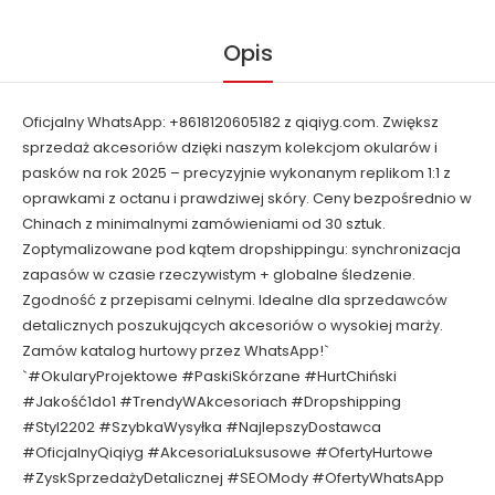
Opis
Oficjalny WhatsApp: +8618120605182 z qiqiyg.com. Zwiększ
sprzedaż akcesoriów dzięki naszym kolekcjom okularów i
pasków na rok 2025 – precyzyjnie wykonanym replikom 1:1 z
oprawkami z octanu i prawdziwej skóry. Ceny bezpośrednio w
Chinach z minimalnymi zamówieniami od 30 sztuk.
Zoptymalizowane pod kątem dropshippingu: synchronizacja
zapasów w czasie rzeczywistym + globalne śledzenie.
Zgodność z przepisami celnymi. Idealne dla sprzedawców
detalicznych poszukujących akcesoriów o wysokiej marży.
Zamów katalog hurtowy przez WhatsApp!`
`#OkularyProjektowe #PaskiSkórzane #HurtChiński
#Jakość1do1 #TrendyWAkcesoriach #Dropshipping
#Styl2202 #SzybkaWysyłka #NajlepszyDostawca
#OficjalnyQiqiyg #AkcesoriaLuksusowe #OfertyHurtowe
#ZyskSprzedażyDetalicznej #SEOMody #OfertyWhatsApp