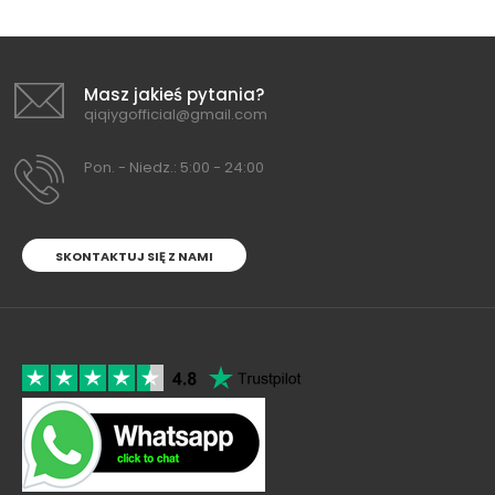
Masz jakieś pytania?
qiqiygofficial@gmail.com
Pon. - Niedz.: 5:00 - 24:00
SKONTAKTUJ SIĘ Z NAMI