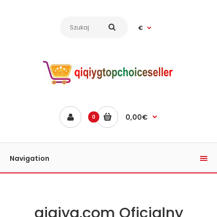
€
0,00€
0
Navigation
qiqiyg.com Oficjalny