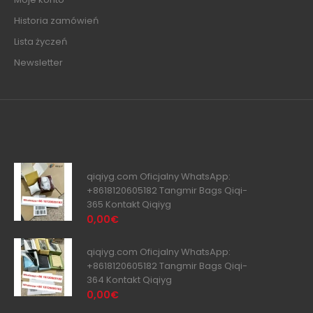
Historia zamówień
Lista życzeń
Newsletter
qiqiyg.com Oficjalny WhatsApp:
+8618120605182 Tangmir Bags Qiqi-
365 Kontakt Qiqiyg
0,00€
qiqiyg.com Oficjalny WhatsApp:
+8618120605182 Tangmir Bags Qiqi-
364 Kontakt Qiqiyg
0,00€