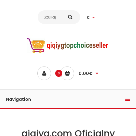
€
0,00€
0
Navigation
qiqiyg.com Oficjalny