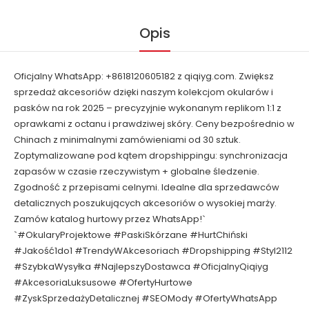
Opis
Oficjalny WhatsApp: +8618120605182 z qiqiyg.com. Zwiększ
sprzedaż akcesoriów dzięki naszym kolekcjom okularów i
pasków na rok 2025 – precyzyjnie wykonanym replikom 1:1 z
oprawkami z octanu i prawdziwej skóry. Ceny bezpośrednio w
Chinach z minimalnymi zamówieniami od 30 sztuk.
Zoptymalizowane pod kątem dropshippingu: synchronizacja
zapasów w czasie rzeczywistym + globalne śledzenie.
Zgodność z przepisami celnymi. Idealne dla sprzedawców
detalicznych poszukujących akcesoriów o wysokiej marży.
Zamów katalog hurtowy przez WhatsApp!`
`#OkularyProjektowe #PaskiSkórzane #HurtChiński
#Jakość1do1 #TrendyWAkcesoriach #Dropshipping #Styl2112
#SzybkaWysyłka #NajlepszyDostawca #OficjalnyQiqiyg
#AkcesoriaLuksusowe #OfertyHurtowe
#ZyskSprzedażyDetalicznej #SEOMody #OfertyWhatsApp