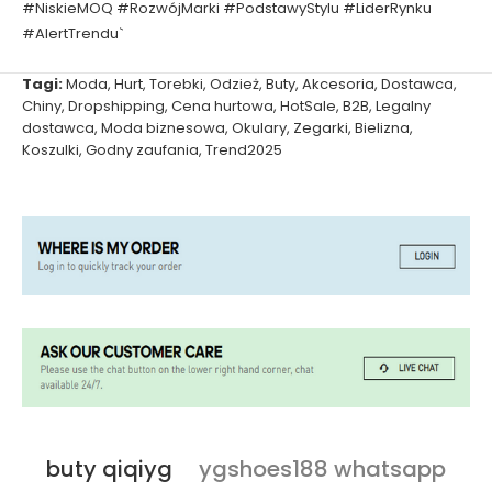
#NiskieMOQ #RozwójMarki #PodstawyStylu #LiderRynku
#AlertTrendu`
Tagi:
Moda
,
Hurt
,
Torebki
,
Odzież
,
Buty
,
Akcesoria
,
Dostawca
,
Chiny
,
Dropshipping
,
Cena hurtowa
,
HotSale
,
B2B
,
Legalny
dostawca
,
Moda biznesowa
,
Okulary
,
Zegarki
,
Bielizna
,
Koszulki
,
Godny zaufania
,
Trend2025
buty qiqiyg
ygshoes188 whatsapp