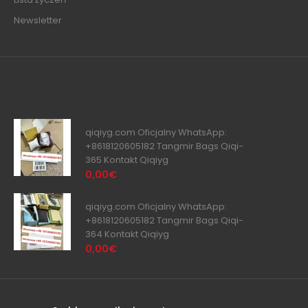
Newsletter
qiqiyg.com Oficjalny WhatsApp:
+8618120605182 Tangmir Bags Qiqi-
365 Kontakt Qiqiyg
0,00€
qiqiyg.com Oficjalny WhatsApp:
+8618120605182 Tangmir Bags Qiqi-
364 Kontakt Qiqiyg
0,00€