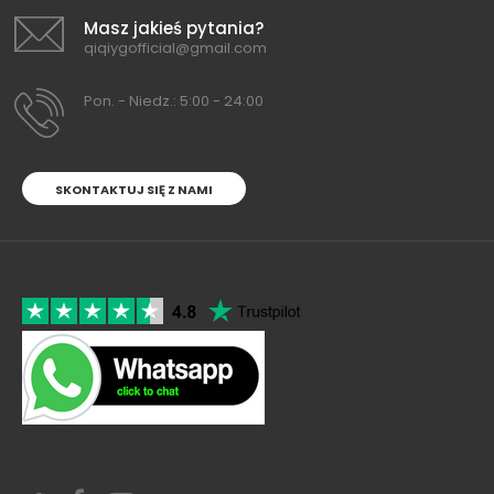
Masz jakieś pytania?
qiqiygofficial@gmail.com
Pon. - Niedz.: 5:00 - 24:00
SKONTAKTUJ SIĘ Z NAMI