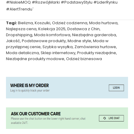
#NiskieMOQ #RozwójMarki #PodstawyStylu #LiderRynku
#AlertTrendu`
Tagi:
Bielizna
,
Koszulki
,
Odzież codzienna
,
Moda hurtowa
,
Najlepsza cena
,
Kolekcja 2025
,
Dostawca z Chin
,
Dropshipping
,
Moda komfortowa
,
Niezbędna garderoba
,
Jakość
,
Podstawowe produkty
,
Modne style
,
Moda w
przystępnej cenie
,
Szybka wysyłka
,
Zamówienia hurtowe
,
Moda detaliczna
,
Sklep internetowy
,
Produkty niezbędne
,
Niezbędne produkty modowe
,
Odzież biznesowa