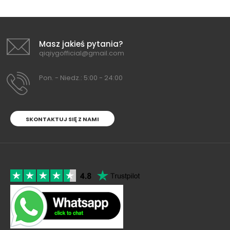
Masz jakieś pytania?
qiqiygofficial@gmail.com
Pon. - Niedz.: 5:00 - 24:00
SKONTAKTUJ SIĘ Z NAMI