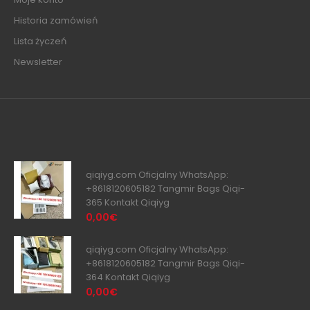
Historia zamówień
Lista życzeń
Newsletter
qiqiyg.com Oficjalny WhatsApp:
+8618120605182 Tangmir Bags Qiqi-
365 Kontakt Qiqiyg
0,00€
qiqiyg.com Oficjalny WhatsApp:
+8618120605182 Tangmir Bags Qiqi-
364 Kontakt Qiqiyg
0,00€