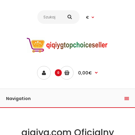
€
0,00€
0
Navigation
qiqiyg.com Oficjalny