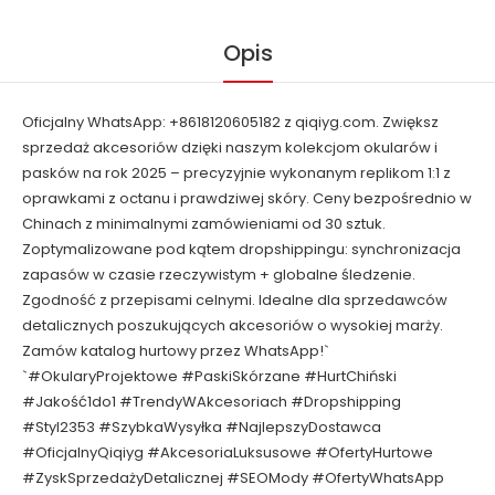
Opis
Oficjalny WhatsApp: +8618120605182 z qiqiyg.com. Zwiększ
sprzedaż akcesoriów dzięki naszym kolekcjom okularów i
pasków na rok 2025 – precyzyjnie wykonanym replikom 1:1 z
oprawkami z octanu i prawdziwej skóry. Ceny bezpośrednio w
Chinach z minimalnymi zamówieniami od 30 sztuk.
Zoptymalizowane pod kątem dropshippingu: synchronizacja
zapasów w czasie rzeczywistym + globalne śledzenie.
Zgodność z przepisami celnymi. Idealne dla sprzedawców
detalicznych poszukujących akcesoriów o wysokiej marży.
Zamów katalog hurtowy przez WhatsApp!`
`#OkularyProjektowe #PaskiSkórzane #HurtChiński
#Jakość1do1 #TrendyWAkcesoriach #Dropshipping
#Styl2353 #SzybkaWysyłka #NajlepszyDostawca
#OficjalnyQiqiyg #AkcesoriaLuksusowe #OfertyHurtowe
#ZyskSprzedażyDetalicznej #SEOMody #OfertyWhatsApp