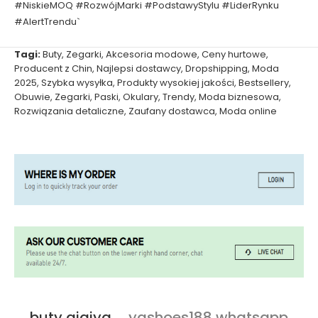
#NiskieMOQ #RozwójMarki #PodstawyStylu #LiderRynku
#AlertTrendu`
Tagi:
Buty
,
Zegarki
,
Akcesoria modowe
,
Ceny hurtowe
,
Producent z Chin
,
Najlepsi dostawcy
,
Dropshipping
,
Moda
2025
,
Szybka wysyłka
,
Produkty wysokiej jakości
,
Bestsellery
,
Obuwie
,
Zegarki
,
Paski
,
Okulary
,
Trendy
,
Moda biznesowa
,
Rozwiązania detaliczne
,
Zaufany dostawca
,
Moda online
buty qiqiyg
ygshoes188 whatsapp