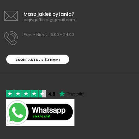
Masz jakieś pytania?
qiqiygofficial@gmail.com
Pon. - Niedz.: 5:00 - 24:00
SKONTAKTUJ SIĘ Z NAMI