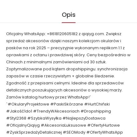
Opis
Oficjalny WhatsApp: +8618120605182 z qiqiyg.com. Zwiększ
sprzedaż akcesoriów dzięki naszym kolekcjom okularów i
pasków na rok 2025 – precyzyjnie wykonanym replikom 1:1 z
oprawkami z octanu i prawdziwej skóry. Ceny bezpośrednio w
Chinach z minimalnymi zamówieniami od 30 sztuk.
Zoptymalizowane pod kątem dropshippingu: synchronizacja
zapasów w czasie rzeczywistym + globalne śledzenie.
Zgodność z przepisami celnymi. Idealne dla sprzedawców
detalicznych poszukujących akcesoriów o wysokiej marży.
Zamów katalog hurtowy przez WhatsApp!`
`#OkularyProjektowe #PaskiSkórzane #HurtChiński
#Jakość1do1 #TrendyWAkcesoriach #Dropshipping
#Styl2368 #SzybkaWysyłka #NajlepszyDostawca
#OficjalnyQiqiyg #AkcesoriaLuksusowe #OfertyHurtowe
#ZyskSprzedażyDetalicznej #SEOMody #OfertyWhatsApp