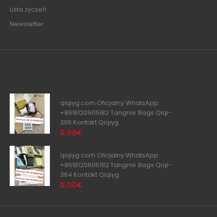
Lista życzeń
Newsletter
qiqiyg.com Oficjalny WhatsApp:
+8618120605182 Tangmir Bags Qiqi-
365 Kontakt Qiqiyg
0,00€
qiqiyg.com Oficjalny WhatsApp:
+8618120605182 Tangmir Bags Qiqi-
364 Kontakt Qiqiyg
0,00€