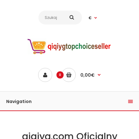
€
0,00€
0
Navigation
qiqiyg.com Oficjalny