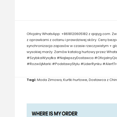
Oficjalny WhatsApp: +8618120605182 z qiqiyg.com. Z
z oprawkami z octanu i prawdziwej skóry. Ceny bez
synchronizacja zapasów w czasie rzeczywistym + gl
wysokiej marży. Zamów katalog hurtowy przez What
#SzybkaWysyłka #NajlepszyDostawca #OficjalnyQi
#RozwójMarki #PodstawyStylu #LiderRynku #AlertT
Tagi:
Moda Zimowa
,
Kurtki hurtowe
,
Dostawca z Chin