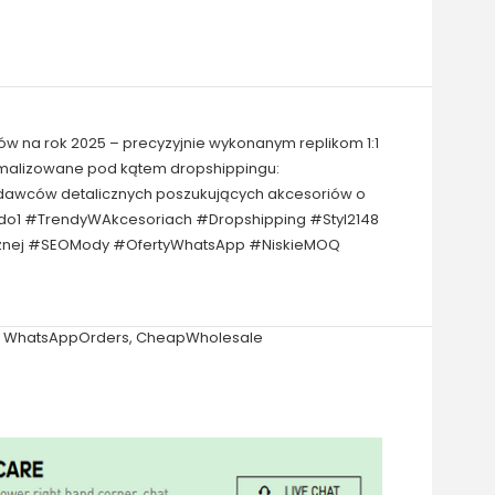
ów na rok 2025 – precyzyjnie wykonanym replikom 1:1
tymalizowane pod kątem dropshippingu:
zedawców detalicznych poszukujących akcesoriów o
1do1 #TrendyWAkcesoriach #Dropshipping #Styl2148
icznej #SEOMody #OfertyWhatsApp #NiskieMOQ
,
WhatsAppOrders
,
CheapWholesale