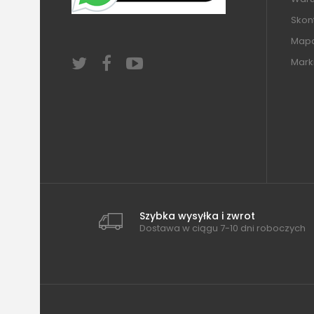
Skont
Mapa
Mark
Szybka wysyłka i zwrot
Dostawa w ciągu 7-10 dni roboczych