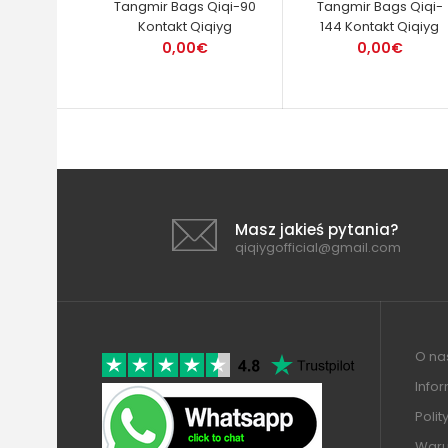
Tangmir Bags Qiqi-90
Tangmir Bags Qiqi-
Kontakt Qiqiyg
144 Kontakt Qiqiyg
0,00€
0,00€
Masz jakieś pytania?
qiqiygofficial@gmail.com
O nas
Info
Polit
Warun