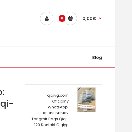
0,00€
0
Blog
:
qiqiyg.com
qi-
Oficjalny
WhatsApp:
+8618120605182
Tangmir Bags Qiqi-
129 Kontakt Qiqiyg