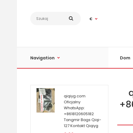
€
Navigation
Dom
qiqiyg.com
+8
Oficjalny
WhatsApp:
+8618120605182
Tangmir Bags Qiqi-
127 Kontakt Qiqiyg