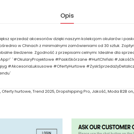
Opis
większ sprzedaż akcesoriów dzięki naszym kolekcjom okularów i pask
pośrednio w Chinach z minimalnymi zamówieniami od 30 sztuk. Zop
obalne śledzenie. Zgodność z przepisami celnymi. Idealne dla spr
sApp!` `#OkularyProjektowe #PaskiSkórzane #HurtChiński #Jakość
qiyg #AkcesoriaLuksusowe #OfertyHurtowe #ZyskSprzedażyDetal
rendu`
,
Oferty hurtowe
,
Trend 2025
,
Dropshipping Pro
,
Jakość
,
Moda B2B on