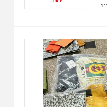
0,00€
qiqi