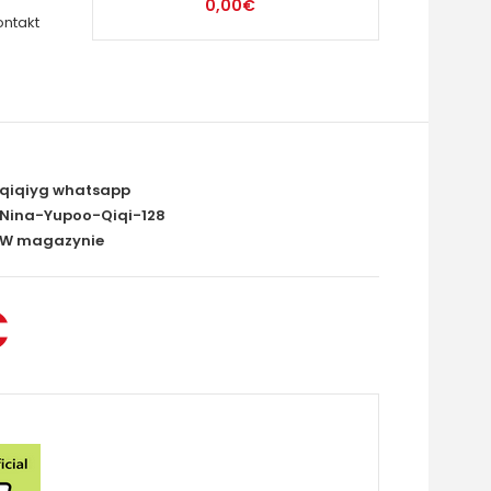
0,00€
ontakt
qiqiyg whatsapp
Nina-Yupoo-Qiqi-128
W magazynie
€