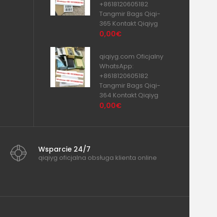
+8618120605182
Tangmir Bags Qiqi-
365 Kontakt Qiqiyg
0,00€
qiqiyg.com Oficjalny
WhatsApp:
+8618120605182
Tangmir Bags Qiqi-
364 Kontakt Qiqiyg
0,00€
Wsparcie 24/7
qiqiyg oficjalna obsługa klienta online