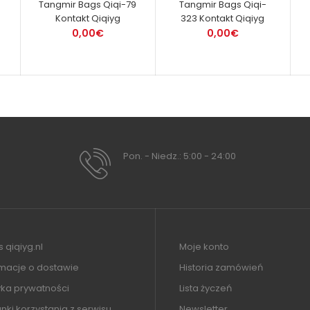
Tangmir Bags Qiqi-79
Tangmir Bags Qiqi-
Kontakt Qiqiyg
323 Kontakt Qiqiyg
0,00€
0,00€
Pon. - Niedz.: 5:00 - 24:00
 qiqiyg.nl
Moje konto
rmacje o dostawie
Historia zamówień
yka prywatności
Lista życzeń
ki korzystania z serwisu
Newsletter