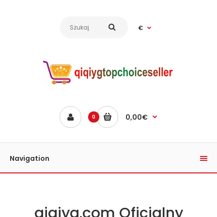
€
0,00€
0
Navigation
qiqiyg.com Oficjalny