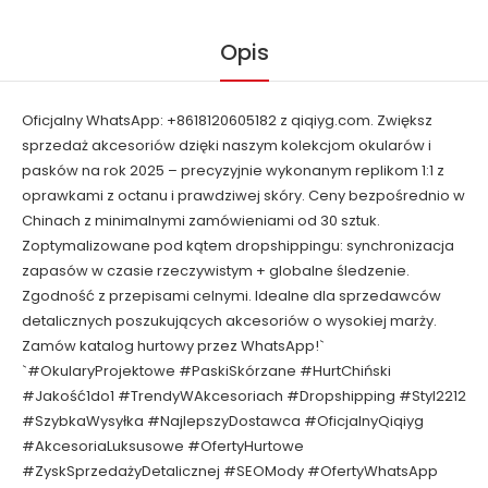
Opis
Oficjalny WhatsApp: +8618120605182 z qiqiyg.com. Zwiększ
sprzedaż akcesoriów dzięki naszym kolekcjom okularów i
pasków na rok 2025 – precyzyjnie wykonanym replikom 1:1 z
oprawkami z octanu i prawdziwej skóry. Ceny bezpośrednio w
Chinach z minimalnymi zamówieniami od 30 sztuk.
Zoptymalizowane pod kątem dropshippingu: synchronizacja
zapasów w czasie rzeczywistym + globalne śledzenie.
Zgodność z przepisami celnymi. Idealne dla sprzedawców
detalicznych poszukujących akcesoriów o wysokiej marży.
Zamów katalog hurtowy przez WhatsApp!`
`#OkularyProjektowe #PaskiSkórzane #HurtChiński
#Jakość1do1 #TrendyWAkcesoriach #Dropshipping #Styl2212
#SzybkaWysyłka #NajlepszyDostawca #OficjalnyQiqiyg
#AkcesoriaLuksusowe #OfertyHurtowe
#ZyskSprzedażyDetalicznej #SEOMody #OfertyWhatsApp