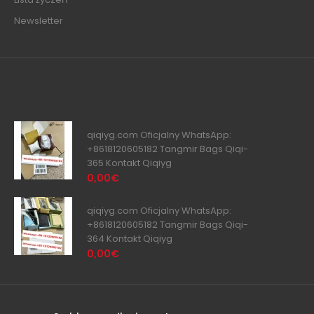
Newsletter
qiqiyg.com Oficjalny WhatsApp:
+8618120605182 Tangmir Bags Qiqi-
365 Kontakt Qiqiyg
0,00€
qiqiyg.com Oficjalny WhatsApp:
+8618120605182 Tangmir Bags Qiqi-
364 Kontakt Qiqiyg
0,00€