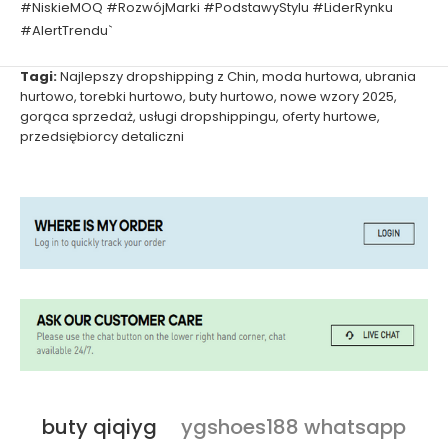
#NiskieMOQ #RozwójMarki #PodstawyStylu #LiderRynku
#AlertTrendu`
Tagi:
Najlepszy dropshipping z Chin
,
moda hurtowa
,
ubrania
hurtowo
,
torebki hurtowo
,
buty hurtowo
,
nowe wzory 2025
,
gorąca sprzedaż
,
usługi dropshippingu
,
oferty hurtowe
,
przedsiębiorcy detaliczni
buty qiqiyg
ygshoes188 whatsapp