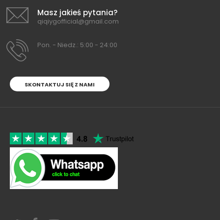
Masz jakieś pytania?
qiqiygofficial@gmail.com
Pon. - Niedz.: 5:00 - 24:00
SKONTAKTUJ SIĘ Z NAMI