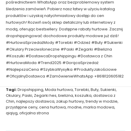
pośrednictwem WhatsApp oraz bezproblemowy system
śledzenia zamówień. Pobierz nasz łatwy w użyciu katalog
produktów i uzyskaj natychmiastowy dostęp do cen
hurtowych! Rozwiń swój sklep detaliczny lub internetowy z
modą, oferując bestsellery. Dostępne rabaty hurtowe. Zacznij
dropshippingować dochodowe produkty modowe już dziś!
#HurtowaSprzedażMody #Torebki #Odzież #Buty #Sukienki
#Okulary Przeciwsłoneczne #Paski #Zegarki #Bielizna
#Koszulki #DostawcaDropshippingu #Dostawca z Chin
#HurtowaModa #Trend2025 #GorącaSprzedaż
#NajlepszaCena #SzybkaWysyłka #ProduktyJakościowe
#OficjalnyDostawca #ZamówienieWhatsApp +8618120605182
Tagi:
Dropshipping
,
Moda hurtowa
,
Torebki
,
Buty
,
Sukienki
,
Okulary
,
Paski
,
Zegarki hes
,
bielizna
,
koszulka
,
dostawca z
Chin
,
najlepszy dostawca
,
zakup hurtowy
,
trendy w modzie
,
przystępne ceny
,
cena hurtowa
,
modne
,
marka modowa
,
qiqiyg
,
oficjalna strona