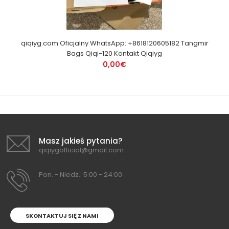
qiqiyg.com Oficjalny WhatsApp: +8618120605182 Tangmir
Bags Qiqi-120 Kontakt Qiqiyg
0,00€
Masz jakieś pytania?
qiqiygofficial@gmail.com
Pon. - Niedz.: 5:00 - 24:00
SKONTAKTUJ SIĘ Z NAMI