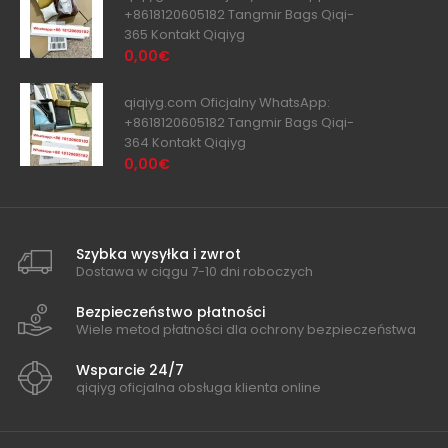
+8618120605182 Tangmir Bags Qiqi-
365 Kontakt Qiqiyg
0,00€
qiqiyg.com Oficjalny WhatsApp:
+8618120605182 Tangmir Bags Qiqi-
364 Kontakt Qiqiyg
0,00€
Szybka wysyłka i zwrot
Dostawa w ciągu 7-10 dni roboczych
Bezpieczeństwo płatności
Wiele metod płatności dla ochrony bezpieczeństwa
Wsparcie 24/7
qiqiyg oficjalna obsługa klienta online