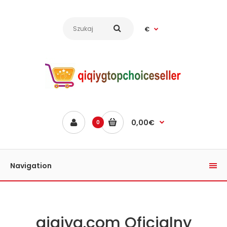
€
0,00€
0
Navigation
qiqiyg.com Oficjalny