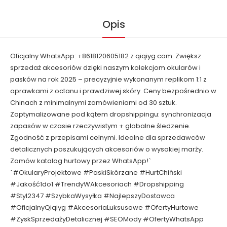
Opis
Oficjalny WhatsApp: +8618120605182 z qiqiyg.com. Zwiększ
sprzedaż akcesoriów dzięki naszym kolekcjom okularów i
pasków na rok 2025 – precyzyjnie wykonanym replikom 1:1 z
oprawkami z octanu i prawdziwej skóry. Ceny bezpośrednio w
Chinach z minimalnymi zamówieniami od 30 sztuk.
Zoptymalizowane pod kątem dropshippingu: synchronizacja
zapasów w czasie rzeczywistym + globalne śledzenie.
Zgodność z przepisami celnymi. Idealne dla sprzedawców
detalicznych poszukujących akcesoriów o wysokiej marży.
Zamów katalog hurtowy przez WhatsApp!`
`#OkularyProjektowe #PaskiSkórzane #HurtChiński
#Jakość1do1 #TrendyWAkcesoriach #Dropshipping
#Styl2347 #SzybkaWysyłka #NajlepszyDostawca
#OficjalnyQiqiyg #AkcesoriaLuksusowe #OfertyHurtowe
#ZyskSprzedażyDetalicznej #SEOMody #OfertyWhatsApp