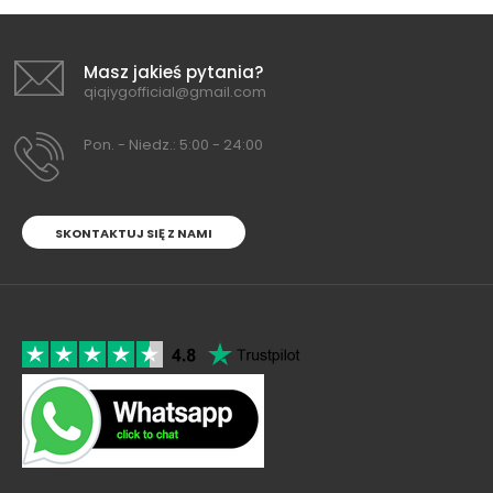
Masz jakieś pytania?
qiqiygofficial@gmail.com
Pon. - Niedz.: 5:00 - 24:00
SKONTAKTUJ SIĘ Z NAMI