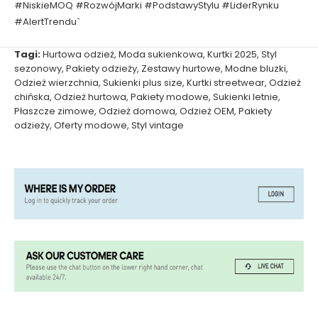
#NiskieMOQ #RozwójMarki #PodstawyStylu #LiderRynku
#AlertTrendu`
Tagi:
Hurtowa odzież
,
Moda sukienkowa
,
Kurtki 2025
,
Styl
sezonowy
,
Pakiety odzieży
,
Zestawy hurtowe
,
Modne bluzki
,
Odzież wierzchnia
,
Sukienki plus size
,
Kurtki streetwear
,
Odzież
chińska
,
Odzież hurtowa
,
Pakiety modowe
,
Sukienki letnie
,
Płaszcze zimowe
,
Odzież domowa
,
Odzież OEM
,
Pakiety
odzieży
,
Oferty modowe
,
Styl vintage