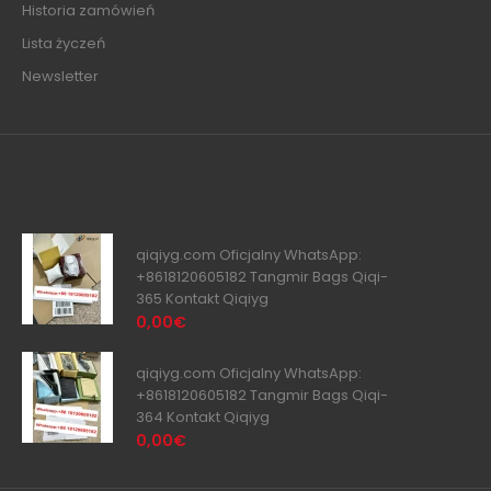
Historia zamówień
Lista życzeń
Newsletter
qiqiyg.com Oficjalny WhatsApp:
+8618120605182 Tangmir Bags Qiqi-
365 Kontakt Qiqiyg
0,00€
qiqiyg.com Oficjalny WhatsApp:
+8618120605182 Tangmir Bags Qiqi-
364 Kontakt Qiqiyg
0,00€