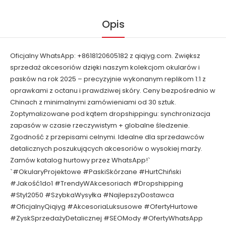
Opis
Oficjalny WhatsApp: +8618120605182 z qiqiyg.com. Zwiększ
sprzedaż akcesoriów dzięki naszym kolekcjom okularów i
pasków na rok 2025 – precyzyjnie wykonanym replikom 1:1 z
oprawkami z octanu i prawdziwej skóry. Ceny bezpośrednio w
Chinach z minimalnymi zamówieniami od 30 sztuk.
Zoptymalizowane pod kątem dropshippingu: synchronizacja
zapasów w czasie rzeczywistym + globalne śledzenie.
Zgodność z przepisami celnymi. Idealne dla sprzedawców
detalicznych poszukujących akcesoriów o wysokiej marży.
Zamów katalog hurtowy przez WhatsApp!`
`#OkularyProjektowe #PaskiSkórzane #HurtChiński
#Jakość1do1 #TrendyWAkcesoriach #Dropshipping
#Styl2050 #SzybkaWysyłka #NajlepszyDostawca
#OficjalnyQiqiyg #AkcesoriaLuksusowe #OfertyHurtowe
#ZyskSprzedażyDetalicznej #SEOMody #OfertyWhatsApp