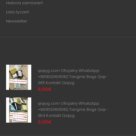
Historia zamówień
Lista życzeń
Newsletter
qiqiyg.com Oficjalny WhatsApp:
+8618120605182 Tangmir Bags Qiqi-
365 Kontakt Qiqiyg
0,00€
qiqiyg.com Oficjalny WhatsApp:
+8618120605182 Tangmir Bags Qiqi-
364 Kontakt Qiqiyg
0,00€