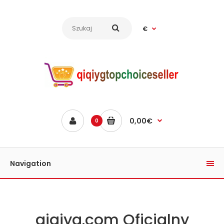
€
0,00€
0
Navigation
qiqiyg.com Oficjalny