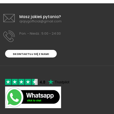
Masz jakieś pytania?
qiqiygofficial@gmail.com
Pon. - Niedz.: 5:00 - 24:00
SKONTAKTUJ SIĘ Z NAMI