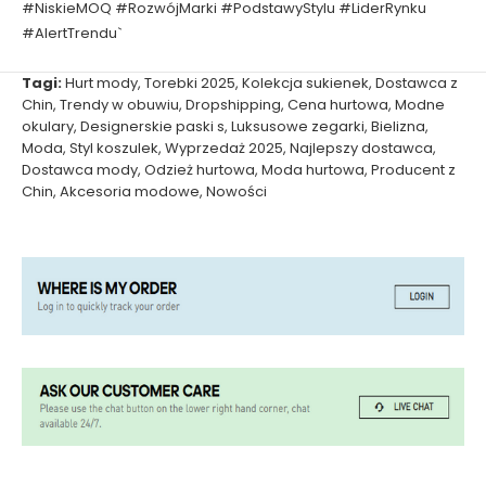
#NiskieMOQ #RozwójMarki #PodstawyStylu #LiderRynku
#AlertTrendu`
Tagi:
Hurt mody
,
Torebki 2025
,
Kolekcja sukienek
,
Dostawca z
Chin
,
Trendy w obuwiu
,
Dropshipping
,
Cena hurtowa
,
Modne
okulary
,
Designerskie paski s
,
Luksusowe zegarki
,
Bielizna
,
Moda
,
Styl koszulek
,
Wyprzedaż 2025
,
Najlepszy dostawca
,
Dostawca mody
,
Odzież hurtowa
,
Moda hurtowa
,
Producent z
Chin
,
Akcesoria modowe
,
Nowości