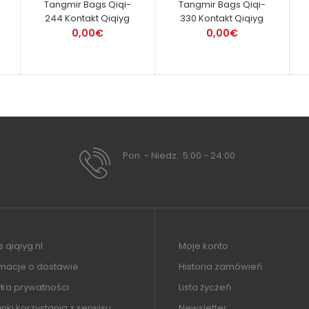
Tangmir Bags Qiqi-
Tangmir Bags Qiqi-
244 Kontakt Qiqiyg
330 Kontakt Qiqiyg
0,00€
0,00€
Pon. - Niedz.: 5:00 - 24:00
 qiqiyg.nl
Moje konto
rmacje o dostawie
Historia zamówień
yka prywatności
Lista życzeń
ki korzystania z serwisu
Newsletter