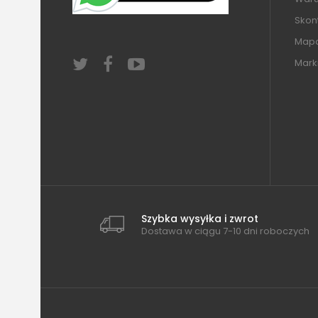
Skont
Mapa
Mark
Szybka wysyłka i zwrot
Dostawa w ciągu 7-10 dni roboczych