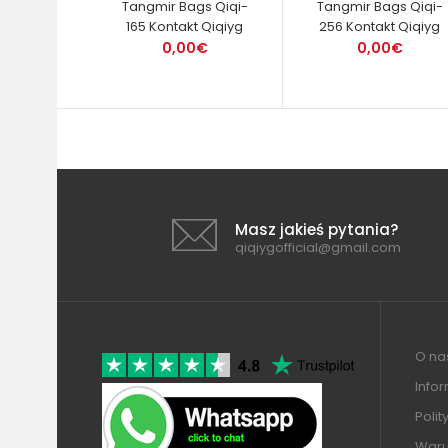
Tangmir Bags Qiqi-
Tangmir Bags Qiqi-
165 Kontakt Qiqiyg
256 Kontakt Qiqiyg
0,00€
0,00€
Masz jakieś pytania?
qiqiygofficial@gmail.com
O nas
Info
Polit
Warun