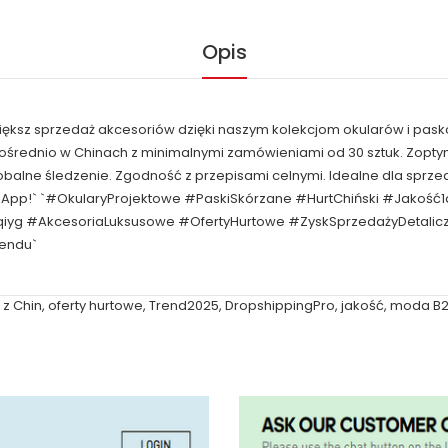
Opis
większ sprzedaż akcesoriów dzięki naszym kolekcjom okularów i pask
pośrednio w Chinach z minimalnymi zamówieniami od 30 sztuk. Zop
obalne śledzenie. Zgodność z przepisami celnymi. Idealne dla spr
tsApp!` `#OkularyProjektowe #PaskiSkórzane #HurtChiński #Jakość
qiyg #AkcesoriaLuksusowe #OfertyHurtowe #ZyskSprzedażyDetal
rendu`
z Chin
,
oferty hurtowe
,
Trend2025
,
DropshippingPro
,
jakość
,
moda B