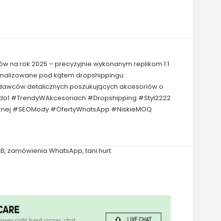
ów na rok 2025 – precyzyjnie wykonanym replikom 1:1
tymalizowane pod kątem dropshippingu:
zedawców detalicznych poszukujących akcesoriów o
1do1 #TrendyWAkcesoriach #Dropshipping #Styl2222
icznej #SEOMody #OfertyWhatsApp #NiskieMOQ
2B
,
zamówienia WhatsApp
,
tani hurt