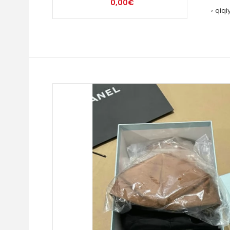
0,00€
qiqi