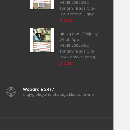
+8618120605182
Tangmir Bags Qiqi-
365 Kontakt Qiqiyg
0,00€
qiqiyg.com Oficjalny
WhatsApp:
+8618120605182
Tangmir Bags Qiqi-
364 Kontakt Qiqiyg
0,00€
Wsparcie 24/7
qiqiyg oficjalna obsługa klienta online