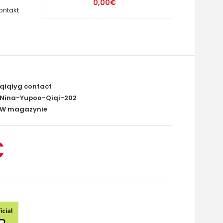
0,00€
ontakt
qiqiyg contact
Nina-Yupoo-Qiqi-202
W magazynie
€