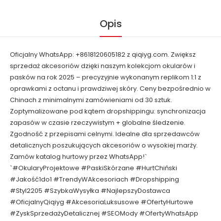
Opis
Oficjalny WhatsApp: +8618120605182 z qiqiyg.com. Zwiększ
sprzedaż akcesoriów dzięki naszym kolekcjom okularów i
pasków na rok 2025 – precyzyjnie wykonanym replikom 1:1 z
oprawkami z octanu i prawdziwej skóry. Ceny bezpośrednio w
Chinach z minimalnymi zamówieniami od 30 sztuk.
Zoptymalizowane pod kątem dropshippingu: synchronizacja
zapasów w czasie rzeczywistym + globalne śledzenie.
Zgodność z przepisami celnymi. Idealne dla sprzedawców
detalicznych poszukujących akcesoriów o wysokiej marży.
Zamów katalog hurtowy przez WhatsApp!`
`#OkularyProjektowe #PaskiSkórzane #HurtChiński
#Jakość1do1 #TrendyWAkcesoriach #Dropshipping
#Styl2205 #SzybkaWysyłka #NajlepszyDostawca
#OficjalnyQiqiyg #AkcesoriaLuksusowe #OfertyHurtowe
#ZyskSprzedażyDetalicznej #SEOMody #OfertyWhatsApp