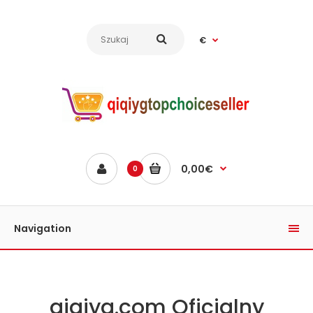
€
0,00€
0
Navigation
qiqiyg.com Oficjalny