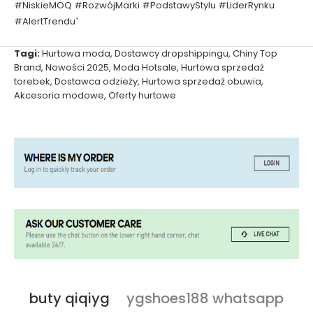
#NiskieMOQ #RozwójMarki #PodstawyStylu #LiderRynku
#AlertTrendu`
Tagi:
Hurtowa moda
,
Dostawcy dropshippingu
,
Chiny Top
Brand
,
Nowości 2025
,
Moda Hotsale
,
Hurtowa sprzedaż
torebek
,
Dostawca odzieży
,
Hurtowa sprzedaż obuwia
,
Akcesoria modowe
,
Oferty hurtowe
buty qiqiyg
ygshoes188 whatsapp