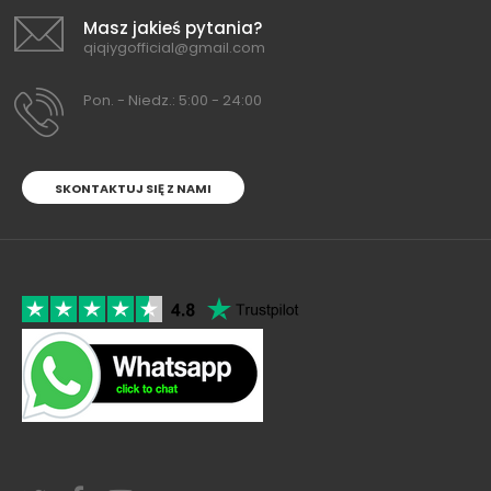
Masz jakieś pytania?
qiqiygofficial@gmail.com
Pon. - Niedz.: 5:00 - 24:00
SKONTAKTUJ SIĘ Z NAMI