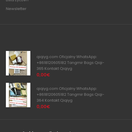
Newsletter
qiqiyg.com Oficjalny WhatsApp:
+8618120605182 Tangmir Bags Qiqi-
365 Kontakt Qiqiyg
0,00€
qiqiyg.com Oficjalny WhatsApp:
+8618120605182 Tangmir Bags Qiqi-
364 Kontakt Qiqiyg
0,00€