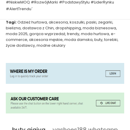
#NiskieMOQ #RozwójMarki #PodstawyStylu #LiderRynku
#AlertTrendu`
Tagi:
Odzież hurtowa
,
akcesoria
,
koszulki
,
paski
,
zegarki
,
bielizna
,
dostawca z Chin
,
dropshipping
,
moda biznesowa
,
moda 2025
,
gorąca wyprzedaż
,
trendy
,
moda hurtowa
,
e-
commerce
,
akcesoria męskie
,
moda damska
,
buty
,
torebki
,
życie dostawcy
,
modne okulary
buty qiqiyg
ygshoes188 whatsapp