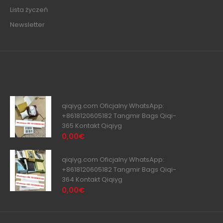
Lista życzeń
Newsletter
qiqiyg.com Oficjalny WhatsApp:
+8618120605182 Tangmir Bags Qiqi-
365 Kontakt Qiqiyg
0,00€
qiqiyg.com Oficjalny WhatsApp:
+8618120605182 Tangmir Bags Qiqi-
364 Kontakt Qiqiyg
0,00€