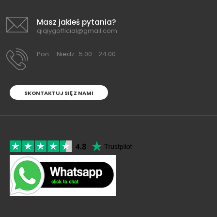
Masz jakieś pytania?
qiqiygofficial@gmail.com
Pon. - Niedz.: 5:00 - 24:00
SKONTAKTUJ SIĘ Z NAMI