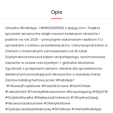
Opis
Oficjalny WhatsApp: +8618120605182 z qiqiyg.com. Zwiększ
sprzedaż akcesoriów dzięki naszym kolekcjom okularów i
pasków na rok 2025 – precyzyjnie wykonanym replikom 1:1 z
oprawkami z octanu i prawdziwej skóry. Ceny bezpośrednio w
Chinach z minimalnymi zamówieniami od 30 sztuk.
Zoptymalizowane pod kątem dropshippingu: synchronizacja
zapasów w czasie rzeczywistym + globalne śledzenie.
Zgodność z przepisami celnymi. Idealne dla sprzedawców
detalicznych poszukujących akcesoriów o wysokiej marży.
Zamów katalog hurtowy przez WhatsApp!`
`#OkularyProjektowe #PaskiSkórzane #HurtChiński
#Jakość1do1 #TrendyWAkcesoriach #Dropshipping #Styl2178
#SzybkaWysyłka #NajlepszyDostawca #OficjalnyQiqiyg
#AkcesoriaLuksusowe #OfertyHurtowe
#ZyskSprzedażyDetalicznej #SEOMody #OfertyWhatsApp