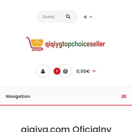
€
0,00€
0
Navigation
qiqiyg.com Oficjalny