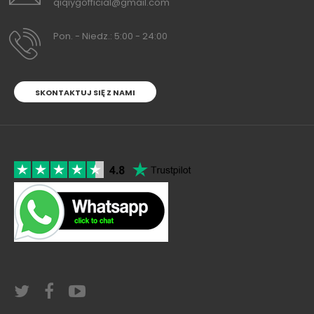
qiqiygofficial@gmail.com
Pon. - Niedz.: 5:00 - 24:00
SKONTAKTUJ SIĘ Z NAMI