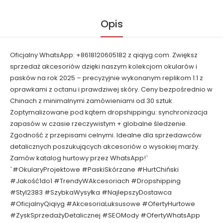
Opis
Oficjalny WhatsApp: +8618120605182 z qiqiyg.com. Zwiększ
sprzedaż akcesoriów dzięki naszym kolekcjom okularów i
pasków na rok 2025 – precyzyjnie wykonanym replikom 1:1 z
oprawkami z octanu i prawdziwej skóry. Ceny bezpośrednio w
Chinach z minimalnymi zamówieniami od 30 sztuk.
Zoptymalizowane pod kątem dropshippingu: synchronizacja
zapasów w czasie rzeczywistym + globalne śledzenie.
Zgodność z przepisami celnymi. Idealne dla sprzedawców
detalicznych poszukujących akcesoriów o wysokiej marży.
Zamów katalog hurtowy przez WhatsApp!`
`#OkularyProjektowe #PaskiSkórzane #HurtChiński
#Jakość1do1 #TrendyWAkcesoriach #Dropshipping
#Styl2383 #SzybkaWysyłka #NajlepszyDostawca
#OficjalnyQiqiyg #AkcesoriaLuksusowe #OfertyHurtowe
#ZyskSprzedażyDetalicznej #SEOMody #OfertyWhatsApp