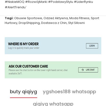
#NiskieMOQ #RozwójMarki #PodstawyStylu #LiderRynku
#AlertTrendu`
Tagi:
Obuwie Sportowe
,
Odzież Aktywna
,
Moda Fitness
,
Sport
Hurtowy
,
DropShipping
,
Dostawca z Chin
,
Styl Siłowni
buty qiqiyg
ygshoes188 whatsapp
qiqiyg whatsapp