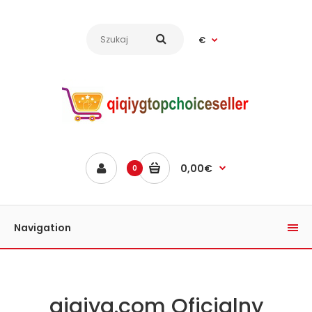
€
0,00€
0
Navigation
qiqiyg.com Oficjalny