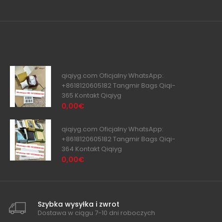
qiqiyg.com Oficjalny WhatsApp:
+8618120605182 Tangmir Bags Qiqi-
365 Kontakt Qiqiyg
0,00€
qiqiyg.com Oficjalny WhatsApp:
+8618120605182 Tangmir Bags Qiqi-
364 Kontakt Qiqiyg
0,00€
Szybka wysyłka i zwrot
Dostawa w ciągu 7-10 dni roboczych