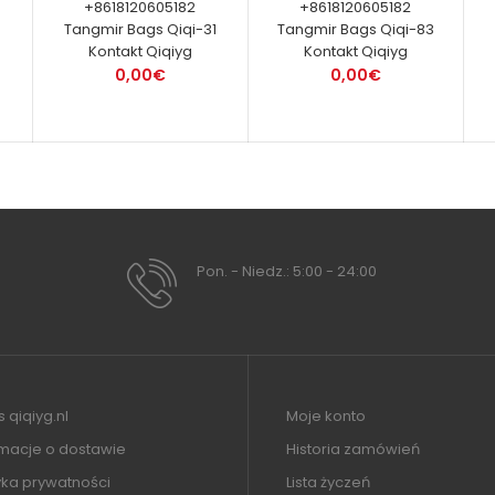
+8618120605182
+8618120605182
Tangmir Bags Qiqi-31
Tangmir Bags Qiqi-83
Kontakt Qiqiyg
Kontakt Qiqiyg
0,00€
0,00€
Pon. - Niedz.: 5:00 - 24:00
 qiqiyg.nl
Moje konto
rmacje o dostawie
Historia zamówień
yka prywatności
Lista życzeń