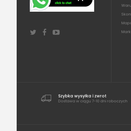
Warun
Skont
Mapa
Mark
Szybka wysyłka i zwrot
Dostawa w ciągu 7-10 dni roboczych