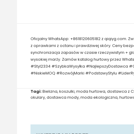
Oficjalny WhatsApp: +8618120605182 z qiqiyg.com. Z
z oprawkami z octanu i prawdziwej skóry. Ceny bez
synchronizacja zapasów w czasie rzeczywistym + gl
wysokiej marży. Zamów katalog hurtowy przez Wha
#Styl2334 #SzybkaWysyłka #NajlepszyDostawca #O
#NiskieMOQ #RozwójMarki #PodstawyStylu #LiderRy
Tagi:
Bielizna
,
koszulki
,
moda hurtowa
,
dostawca z C
okulary
,
dostawca mody
,
moda ekologiczna
,
hurtow