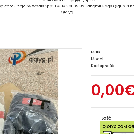
Home
Marka
qiqiyg yupoo
yg.com Oficjalny WhatsApp: +8618120605182 Tangmir Bags Qiqi-314 K
Qiqiyg
Marki
Model:
Dostępność:
0,00
ILOŚĆ