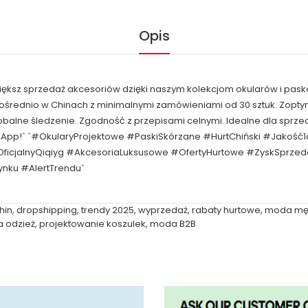
Opis
większ sprzedaż akcesoriów dzięki naszym kolekcjom okularów i pask
pośrednio w Chinach z minimalnymi zamówieniami od 30 sztuk. Zop
obalne śledzenie. Zgodność z przepisami celnymi. Idealne dla spr
tsApp!` `#OkularyProjektowe #PaskiSkórzane #HurtChiński #Jakoś
ficjalnyQiqiyg #AkcesoriaLuksusowe #OfertyHurtowe #ZyskSprze
nku #AlertTrendu`
hin
,
dropshipping
,
trendy 2025
,
wyprzedaż
,
rabaty hurtowe
,
moda mę
a odzież
,
projektowanie koszulek
,
moda B2B