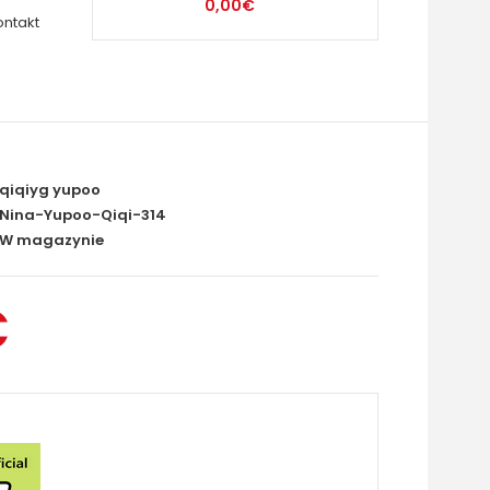
0,00€
ontakt
qiqiyg yupoo
Nina-Yupoo-Qiqi-314
W magazynie
€