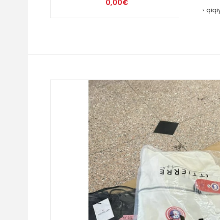
0,00€
qiqi