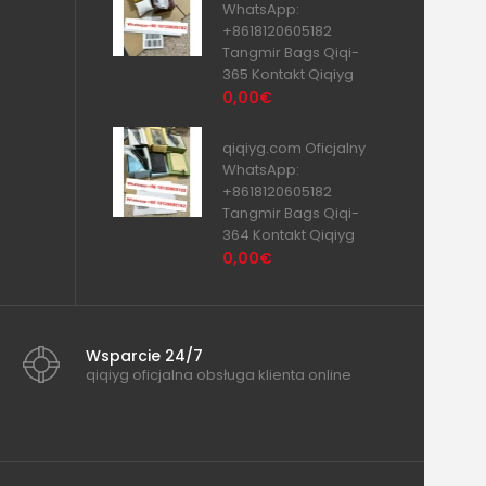
WhatsApp:
+8618120605182
Tangmir Bags Qiqi-
365 Kontakt Qiqiyg
0,00€
qiqiyg.com Oficjalny
WhatsApp:
+8618120605182
Tangmir Bags Qiqi-
364 Kontakt Qiqiyg
0,00€
Wsparcie 24/7
qiqiyg oficjalna obsługa klienta online