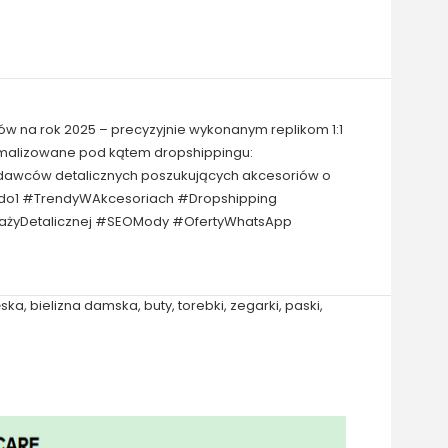
ów na rok 2025 – precyzyjnie wykonanym replikom 1:1
tymalizowane pod kątem dropshippingu:
zedawców detalicznych poszukujących akcesoriów o
ć1do1 #TrendyWAkcesoriach #Dropshipping
dażyDetalicznej #SEOMody #OfertyWhatsApp
ska
,
bielizna damska
,
buty
,
torebki
,
zegarki
,
paski
,