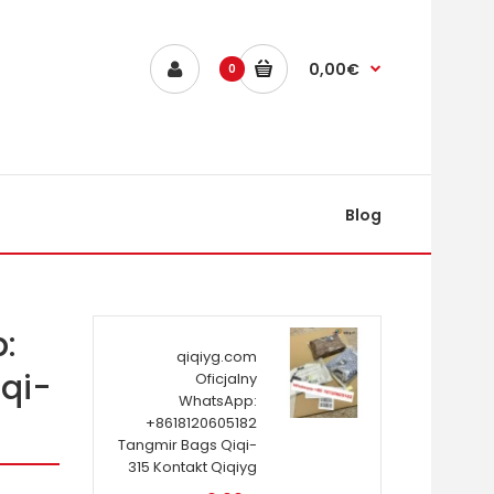
0,00€
0
Blog
:
qiqiyg.com
qi-
Oficjalny
WhatsApp:
+8618120605182
Tangmir Bags Qiqi-
315 Kontakt Qiqiyg