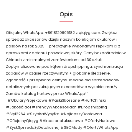
Opis
Oficjalny WhatsApp: +8618120605182 z qiqiyg.com. Zwiększ
sprzedaż akcesoriów dzięki naszym kolekcjom okularów i
pasków na rok 2025 – precyzyjnie wykonanym replikom 1:1 z
oprawkami z octanu i prawdziwej skóry. Ceny bezpośrednio w
Chinach z minimalnymi zamówieniami od 30 sztuk.
Zoptymalizowane pod kątem dropshippingu: synchronizacja
zapasów w czasie rzeczywistym + globalne śledzenie.
Zgodność z przepisami celnymi. Idealne dla sprzedawców
detalicznych poszukujących akcesoriów o wysokiej marży.
Zamów katalog hurtowy przez WhatsApp!`
`#OkularyProjektowe #PaskiSkórzane #HurtChiński
#Jakość1do1 #TrendyWAkcesoriach #Dropshipping
#Styl2264 #SzybkaWysyłka #NajlepszyDostawca
#OficjalnyQiqiyg #AkcesoriaLuksusowe #OfertyHurtowe
#ZyskSprzedażyDetalicznej #SEOMody #OfertyWhatsApp