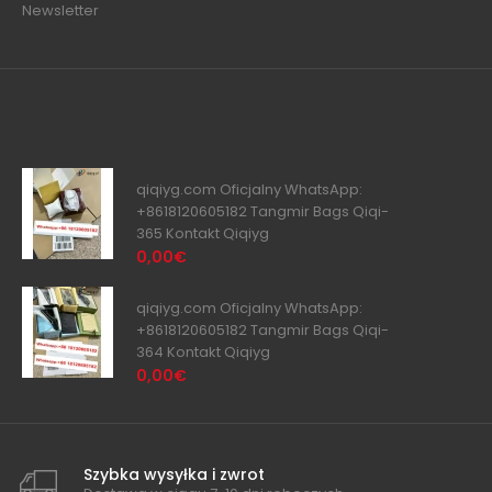
Newsletter
qiqiyg.com Oficjalny WhatsApp:
+8618120605182 Tangmir Bags Qiqi-
365 Kontakt Qiqiyg
0,00€
qiqiyg.com Oficjalny WhatsApp:
+8618120605182 Tangmir Bags Qiqi-
364 Kontakt Qiqiyg
0,00€
Szybka wysyłka i zwrot