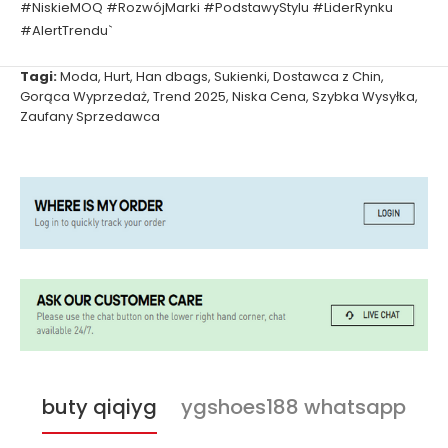
#NiskieMOQ #RozwójMarki #PodstawyStylu #LiderRynku
#AlertTrendu`
Tagi:
Moda
,
Hurt
,
Han dbags
,
Sukienki
,
Dostawca z Chin
,
Gorąca Wyprzedaż
,
Trend 2025
,
Niska Cena
,
Szybka Wysyłka
,
Zaufany Sprzedawca
buty qiqiyg
ygshoes188 whatsapp