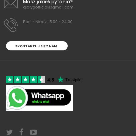
Masz jakieś pytania?
qiqiygofficial@gmail.com
Pon. - Niedz.: 5:00 - 24:00
SKONTAKTUJ SIĘ Z NAMI