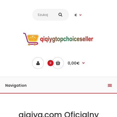
€
0,00€
0
Navigation
qiqiyg.com Oficjalny