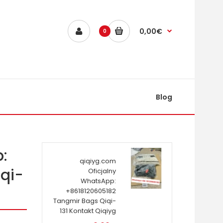
0,00€
0
Blog
:
qiqiyg.com
qi-
Oficjalny
WhatsApp:
+8618120605182
Tangmir Bags Qiqi-
131 Kontakt Qiqiyg