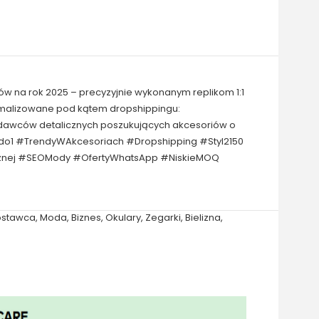
ów na rok 2025 – precyzyjnie wykonanym replikom 1:1
tymalizowane pod kątem dropshippingu:
zedawców detalicznych poszukujących akcesoriów o
1do1 #TrendyWAkcesoriach #Dropshipping #Styl2150
icznej #SEOMody #OfertyWhatsApp #NiskieMOQ
ostawca
,
Moda
,
Biznes
,
Okulary
,
Zegarki
,
Bielizna
,