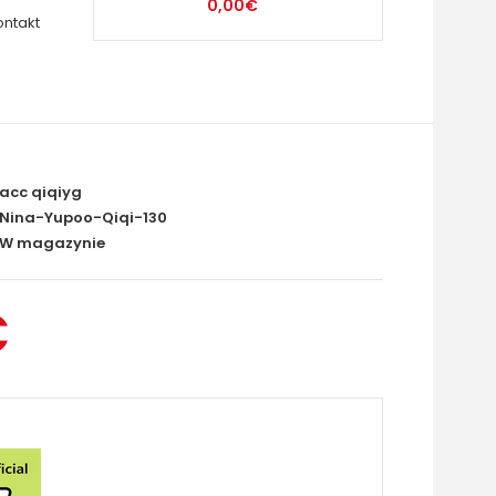
0,00€
ontakt
acc qiqiyg
Nina-Yupoo-Qiqi-130
W magazynie
€