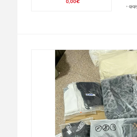
0,00€
qiqi