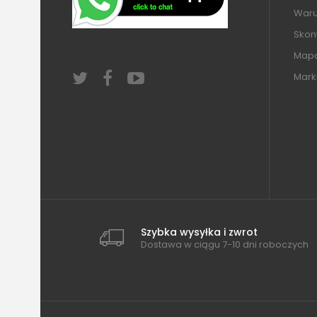
Warun
Skont
Mapa
Mark
Szybka wysyłka i zwrot
Dostawa w ciągu 7-10 dni roboczych