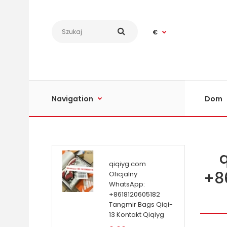
€
Navigation
Dom
qiqiyg.com
+8
Oficjalny
WhatsApp:
+8618120605182
Tangmir Bags Qiqi-
13 Kontakt Qiqiyg