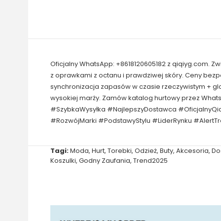
Oficjalny WhatsApp: +8618120605182 z qiqiyg.com. Z
z oprawkami z octanu i prawdziwej skóry. Ceny bez
synchronizacja zapasów w czasie rzeczywistym + gl
wysokiej marży. Zamów katalog hurtowy przez What
#SzybkaWysyłka #NajlepszyDostawca #OficjalnyQi
#RozwójMarki #PodstawyStylu #LiderRynku #AlertT
Tagi:
Moda
,
Hurt
,
Torebki
,
Odzież
,
Buty
,
Akcesoria
,
Do
Koszulki
,
Godny Zaufania
,
Trend2025