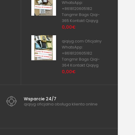
WhatsApp:
+8618120605182
Tangmir Bags Qiqi-
365 Kontakt Qiqiyg
0,00€
qiqiyg.com Oficjalny
WhatsApp:
+8618120605182
Tangmir Bags Qiqi-
364 Kontakt Qiqiyg
0,00€
Wsparcie 24/7
qiqiyg oficjalna obsługa klienta online