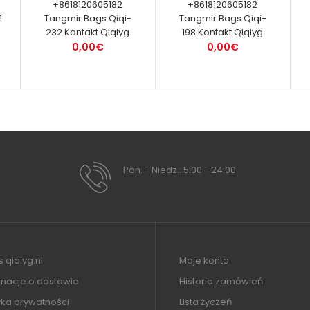
+8618120605182
+8618120605182
1
Tangmir Bags Qiqi-
Tangmir Bags Qiqi-
232 Kontakt Qiqiyg
198 Kontakt Qiqiyg
0,00€
0,00€
Pon. - Niedz.: 5:00 - 24:00
 qiqiyg.nl
Moje konto
rmacje o dostawie
Historia zamówień
yka prywatności
Lista życzeń