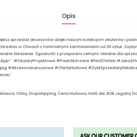
Opis
większ sprzedaż akcesoriów dzięki naszym kolekcjom okularów i pask
pośrednio w Chinach z minimalnymi zamówieniami od 30 sztuk. Zop
obalne śledzenie. Zgodność z przepisami celnymi. Idealne dla spr
sApp!` `#OkularyProjektowe #PaskiSkórzane #HurtChiński #Jakość
qiyg #AkcesoriaLuksusowe #OfertyHurtowe #ZyskSprzedażyDetal
rendu`
stawca
,
Chiny
,
Dropshipping
,
Cena Hurtowa
,
HotS ale
,
B2B
,
Legalny D