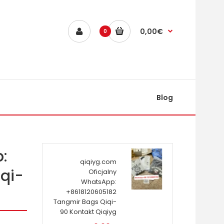
0,00€
0
Blog
:
qiqiyg.com
qi-
Oficjalny
WhatsApp:
+8618120605182
Tangmir Bags Qiqi-
90 Kontakt Qiqiyg