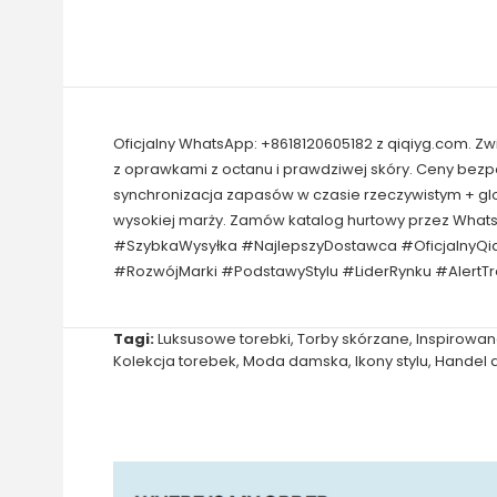
Oficjalny WhatsApp: +8618120605182 z qiqiyg.com. Z
z oprawkami z octanu i prawdziwej skóry. Ceny bez
synchronizacja zapasów w czasie rzeczywistym + gl
wysokiej marży. Zamów katalog hurtowy przez What
#SzybkaWysyłka #NajlepszyDostawca #OficjalnyQi
#RozwójMarki #PodstawyStylu #LiderRynku #AlertT
Tagi:
Luksusowe torebki
,
Torby skórzane
,
Inspirowan
Kolekcja torebek
,
Moda damska
,
Ikony stylu
,
Handel d