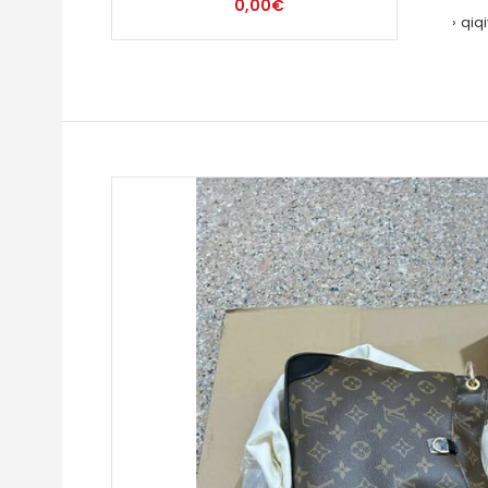
0,00€
qiq