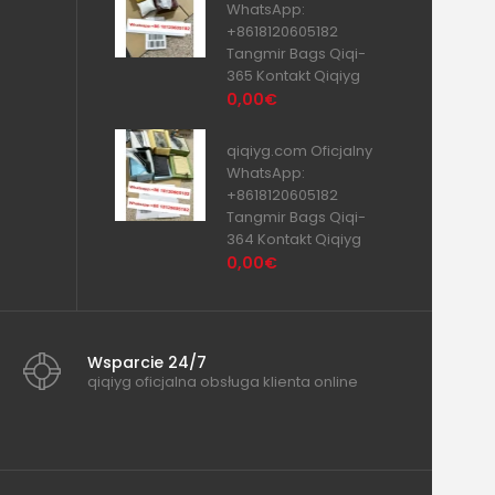
WhatsApp:
+8618120605182
Tangmir Bags Qiqi-
365 Kontakt Qiqiyg
0,00€
qiqiyg.com Oficjalny
WhatsApp:
+8618120605182
Tangmir Bags Qiqi-
364 Kontakt Qiqiyg
0,00€
Wsparcie 24/7
qiqiyg oficjalna obsługa klienta online