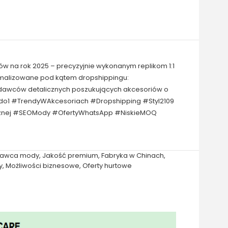
ów na rok 2025 – precyzyjnie wykonanym replikom 1:1
tymalizowane pod kątem dropshippingu:
zedawców detalicznych poszukujących akcesoriów o
1do1 #TrendyWAkcesoriach #Dropshipping #Styl2109
icznej #SEOMody #OfertyWhatsApp #NiskieMOQ
tawca mody
,
Jakość premium
,
Fabryka w Chinach
,
y
,
Możliwości biznesowe
,
Oferty hurtowe