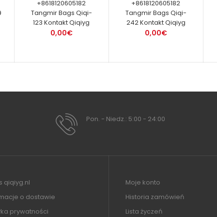
+8618120605182
+8618120605182
9
Tangmir Bags Qiqi-
Tangmir Bags Qiqi-
123 Kontakt Qiqiyg
242 Kontakt Qiqiyg
0,00€
0,00€
Pon. - Niedz.: 5:00 - 24:00
 qiqiyg.nl
Moje konto
rmacje o dostawie
Historia zamówień
yka prywatności
Lista życzeń