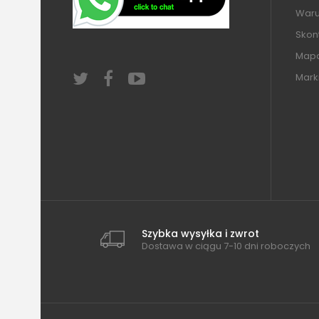
Warun
Skont
Mapa
Mark
Szybka wysyłka i zwrot
Dostawa w ciągu 7-10 dni roboczych