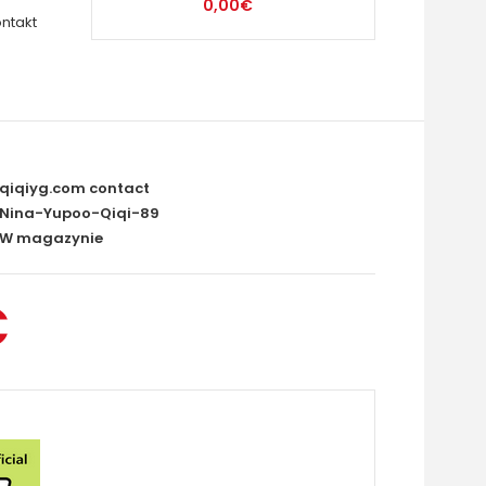
0,00€
ntakt
qiqiyg.com contact
Nina-Yupoo-Qiqi-89
W magazynie
€