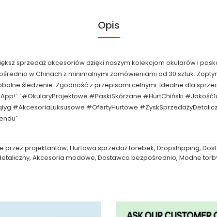
Opis
większ sprzedaż akcesoriów dzięki naszym kolekcjom okularów i pask
pośrednio w Chinach z minimalnymi zamówieniami od 30 sztuk. Zop
obalne śledzenie. Zgodność z przepisami celnymi. Idealne dla spr
sApp!` `#OkularyProjektowe #PaskiSkórzane #HurtChiński #Jakość
qiyg #AkcesoriaLuksusowe #OfertyHurtowe #ZyskSprzedażyDetal
rendu`
e przez projektantów
,
Hurtowa sprzedaż torebek
,
Dropshipping
,
Dos
etaliczny
,
Akcesoria modowe
,
Dostawca bezpośrednio
,
Modne torb