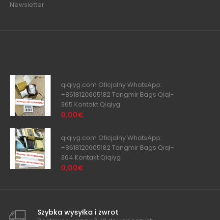
Newsletter
qiqiyg.com Oficjalny WhatsApp:
+8618120605182 Tangmir Bags Qiqi-
365 Kontakt Qiqiyg
0,00€
qiqiyg.com Oficjalny WhatsApp:
+8618120605182 Tangmir Bags Qiqi-
364 Kontakt Qiqiyg
0,00€
Szybka wysyłka i zwrot