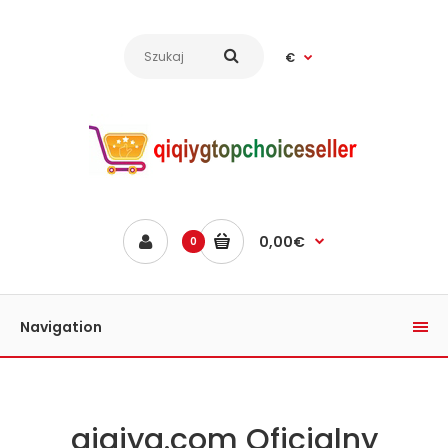
€
0,00€
0
Navigation
qiqiyg.com Oficjalny