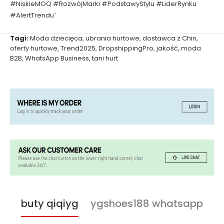
#NiskieMOQ #RozwójMarki #PodstawyStylu #LiderRynku
#AlertTrendu`
Tagi:
Moda dziecięca
,
ubrania hurtowe
,
dostawca z Chin
,
oferty hurtowe
,
Trend2025
,
DropshippingPro
,
jakość
,
moda
B2B
,
WhatsApp Business
,
tani hurt
buty qiqiyg
ygshoes188 whatsapp