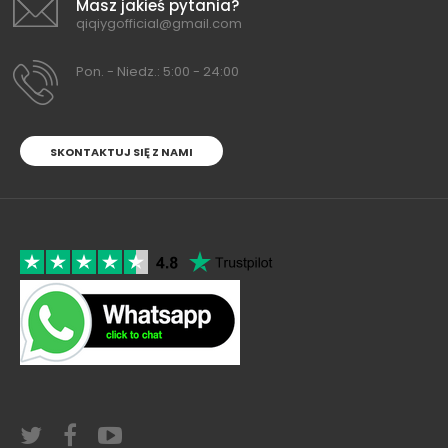
Masz jakieś pytania?
qiqiygofficial@gmail.com
Pon. - Niedz.: 5:00 - 24:00
SKONTAKTUJ SIĘ Z NAMI