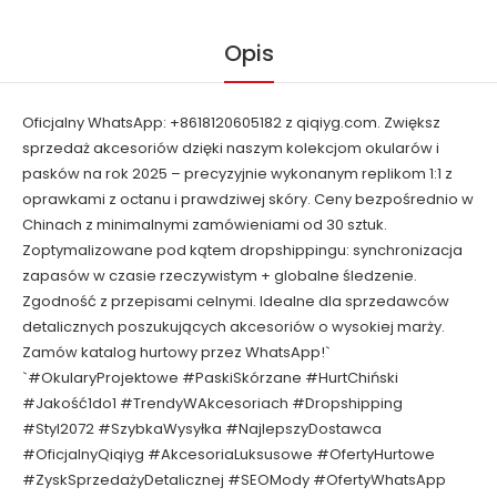
Opis
Oficjalny WhatsApp: +8618120605182 z qiqiyg.com. Zwiększ
sprzedaż akcesoriów dzięki naszym kolekcjom okularów i
pasków na rok 2025 – precyzyjnie wykonanym replikom 1:1 z
oprawkami z octanu i prawdziwej skóry. Ceny bezpośrednio w
Chinach z minimalnymi zamówieniami od 30 sztuk.
Zoptymalizowane pod kątem dropshippingu: synchronizacja
zapasów w czasie rzeczywistym + globalne śledzenie.
Zgodność z przepisami celnymi. Idealne dla sprzedawców
detalicznych poszukujących akcesoriów o wysokiej marży.
Zamów katalog hurtowy przez WhatsApp!`
`#OkularyProjektowe #PaskiSkórzane #HurtChiński
#Jakość1do1 #TrendyWAkcesoriach #Dropshipping
#Styl2072 #SzybkaWysyłka #NajlepszyDostawca
#OficjalnyQiqiyg #AkcesoriaLuksusowe #OfertyHurtowe
#ZyskSprzedażyDetalicznej #SEOMody #OfertyWhatsApp